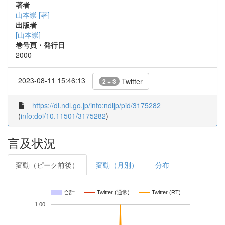
著者
山本崇 [著]
出版者
[山本崇]
巻号頁・発行日
2000
2023-08-11 15:46:13
Twitter
2 + 3
https://dl.ndl.go.jp/info:ndljp/pid/3175282
(
info:doi/10.11501/3175282
)
言及状況
変動（ピーク前後）
変動（月別）
分布
合計
Twitter (通常)
Twitter (RT)
1.00