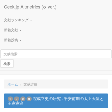
Ceek.jp Altmetrics (α ver.)
文献ランキング
新着文献
新着投稿
検索
ホーム
文献詳細
院成立史の研究 : 平安前期の太上天皇と
2
0
0
0
王家家産