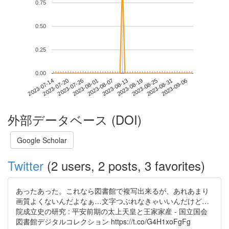
0.75
0.50
0.25
0.00
2023-08-31
2023-07-14
2023-08-01
2023-08-19
2023-09-06
2023-07-20
2023-08-07
2023-08-25
2023-07-26
2023-08-13
外部データベース (DOI)
Google Scholar
Twitter
(2 users, 2 posts, 3 favorites)
あったあった。これなら図書館で複写出来るが、あれあまり
画質よくないんだよなぁ…文字つぶれなきゃいいんだけど…
院成立史の研究 : 平安前期の太上天皇と王家家産 - 国立国会
図書館デジタルコレクション https://t.co/G4H1xoFgFg