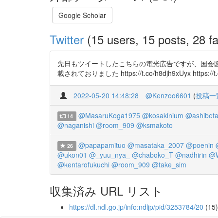
Google Scholar
Twitter
(15 users, 15 posts, 28 fa
先日もツイートしたこちらの電光広告ですが、国会図
載されておりました https://t.co/h8djh9xUyx https://
2022-05-20 14:48:28
@Kenzoo6601
(
投稿一
@MasaruKoga1975
@kosakinium
@ashibet
14
@naganishi
@room_909
@ksmakoto
@papapamituo
@masataka_2007
@poenin
26
@ukon01
@_yuu_nya_
@chaboko_T
@nadhirin
@W
@kentarofukuchi
@room_909
@take_sim
収集済み URL リスト
https://dl.ndl.go.jp/info:ndljp/pid/3253784/20
(15)