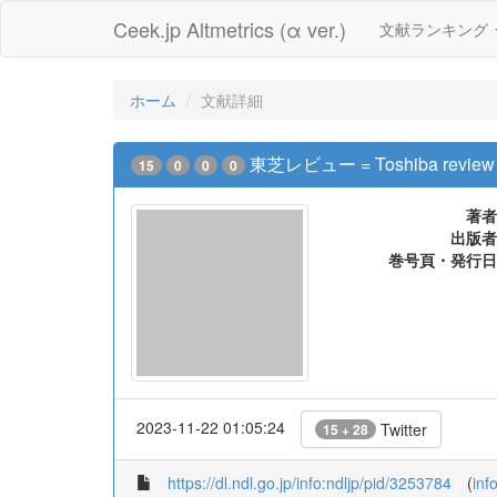
Ceek.jp Altmetrics (α ver.)
文献ランキング
ホーム
文献詳細
東芝レビュー = Toshiba review
15
0
0
0
著者
出版者
巻号頁・発行日
2023-11-22 01:05:24
Twitter
15 + 28
https://dl.ndl.go.jp/info:ndljp/pid/3253784
(
inf