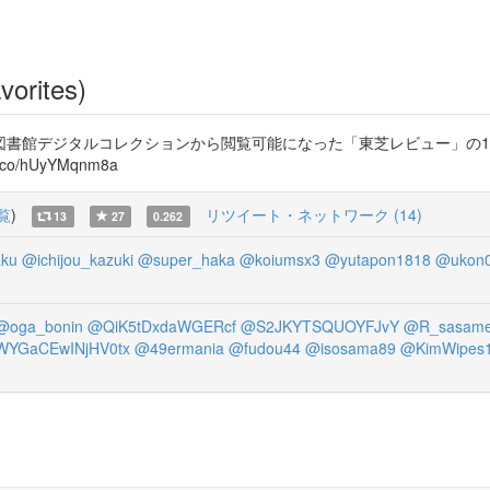
vorites)
書館デジタルコレクションから閲覧可能になった「東芝レビュー」の19
t.co/hUyYMqnm8a
覧
)
リツイート・ネットワーク (14)
13
27
0.262
aku
@ichijou_kazuki
@super_haka
@koiumsx3
@yutapon1818
@ukon
@oga_bonin
@QiK5tDxdaWGERcf
@S2JKYTSQUOYFJvY
@R_sasam
YGaCEwINjHV0tx
@49ermania
@fudou44
@isosama89
@KimWipes