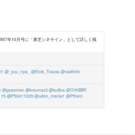
57年10月号に「東芝シネサイン」として詳しく掲
01
@_yuu_nya_
@Elvis_Trauss
@nadhirin
e
@gyaoman
@koiumsx3
@kuillus
@CH0BBY
115
@P50411029
@udon_mania1
@Ptheni