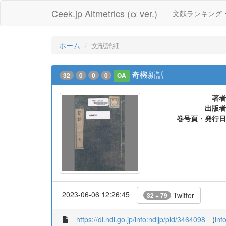
Ceek.jp Altmetrics (α ver.)
文献ランキング
ホーム
文献詳細
奇機新話
32
0
0
0
OA
著者
出版者
巻号頁・発行日
2023-06-06 12:26:45
Twitter
32 + 79
https://dl.ndl.go.jp/info:ndljp/pid/3464098
(
inf