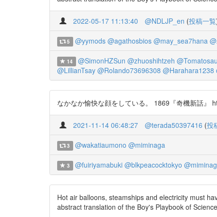
2022-05-17 11:13:40
@NDLJP_en
(
投稿一覧
@yymods
@agathosbios
@may_sea7hana
@
5
@SimonHZSun
@zhuoshihtzeh
@Tomatosau
14
@LillianTsay
@Rolando73696308
@Harahara1238
なかなか愉快な顔をしている。 1869『奇機新話』 https://t.c
2021-11-14 06:48:27
@terada50397416
(
投
@wakatiaumono
@miminaga
3
@fuiriyamabuki
@blkpeacocktokyo
@miminag
3
Hot air balloons, steamships and electricity must ha
abstract translation of the Boy's Playbook of Scienc