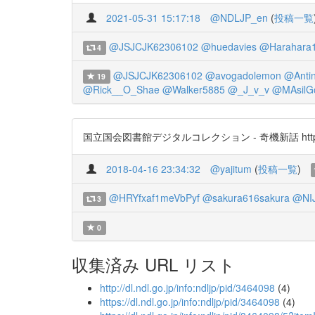
2021-05-31 15:17:18
@NDLJP_en
(
投稿一覧
@JSJCJK62306102
@huedavies
@Harahara
4
@JSJCJK62306102
@avogadolemon
@Anti
19
@Rick__O_Shae
@Walker5885
@_J_v_v
@MAsilGo
国立国会図書館デジタルコレクション - 奇機新話 https://t.co
2018-04-16 23:34:32
@yajitum
(
投稿一覧
)
@HRYfxaf1meVbPyf
@sakura616sakura
@NIJ
3
0
収集済み URL リスト
http://dl.ndl.go.jp/info:ndljp/pid/3464098
(4)
https://dl.ndl.go.jp/info:ndljp/pid/3464098
(4)