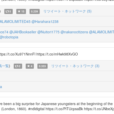
)
リツイート・ネットワーク (5)
5
15
0.239
ALAMOLIMITED45
@Harahara1238
ce74
@JAHBookseller
@Nuitori1775
@nakanocitizens
@ALAMOLIMI
@robotopia
o/Xu971NnnFl https://t.co/mHwk98XvGO
稿一覧
)
リツイート・ネットワーク (3)
2
4
0.333
a
ve been a big surprise for Japanese youngsters at the beginning of the M
e (London, 1860). #ndldigital https://t.co/PiTUcpsaBk https://t.co/JNbeX