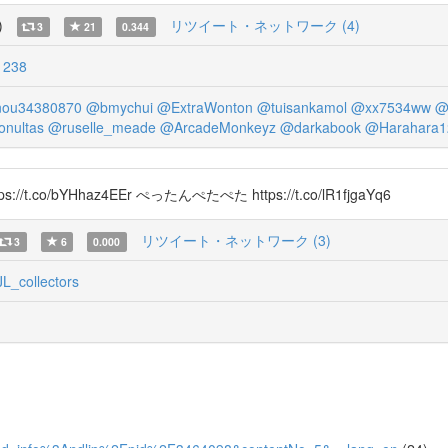
)
リツイート・ネットワーク (4)
3
21
0.344
1238
nou34380870
@bmychui
@ExtraWonton
@tuisankamol
@xx7534ww
@
nultas
@ruselle_meade
@ArcadeMonkeyz
@darkabook
@Harahara1
/bYHhaz4EEr ぺったんぺたぺた https://t.co/lR1fjgaYq6
リツイート・ネットワーク (3)
3
6
0.000
L_collectors