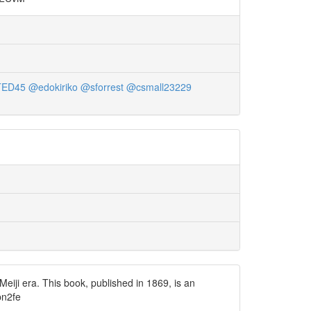
TED45
@edokiriko
@sforrest
@csmall23229
eiji era. This book, published in 1869, is an
pn2fe