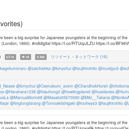
vorites)
ve been a big surprise for Japanese youngsters at the beginning of the M
e (London, 1860). #ndldigital https://t.co/PiTUcpJLZU https://t.co/BF96
)
リツイート・ネットワーク (16)
16
43
0.360
kagefumimaru
@zaichishka
@bmychui
@tsujihirohito
@mui4jyu5
@sch
_Nease
@bmychui
@Caeruleum_avem
@ChandhokHursh
@chobona
cs
@Harahara1238
@hiauhong2
@howlingplanet
@huedavies
@Human
usLs
@MarcusMorin68
@Masato05670090
@Miki__Takarai
@Noriko
lfaqir
@tingtongfarang
@TomoakiIshigaki
@tooheys3
@tsujihirohito
@z
ve been a big surprise for Japanese youngsters at the beginning of the M
e (London, 1860). #ndldigital https://t.co/PiTUcpsaBk https://t.co/ouyI