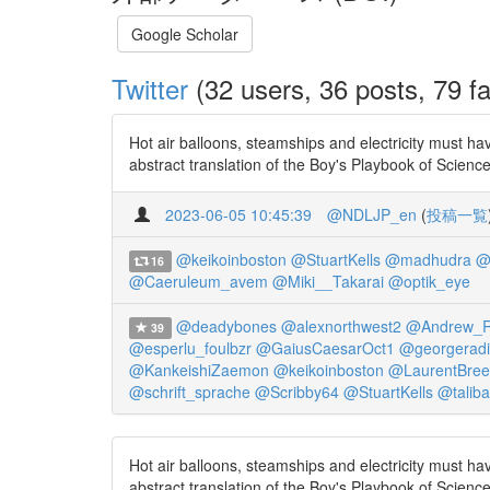
Google Scholar
Twitter
(32 users, 36 posts, 79 fa
Hot air balloons, steamships and electricity must ha
abstract translation of the Boy's Playbook of Scienc
2023-06-05 10:45:39
@NDLJP_en
(
投稿一覧
@keikoinboston
@StuartKells
@madhudra
@
16
@Caeruleum_avem
@Miki__Takarai
@optik_eye
@deadybones
@alexnorthwest2
@Andrew_R
39
@esperlu_foulbzr
@GaiusCaesarOct1
@georgeradi
@KankeishiZaemon
@keikoinboston
@LaurentBree
@schrift_sprache
@Scribby64
@StuartKells
@taliba
Hot air balloons, steamships and electricity must ha
abstract translation of the Boy's Playbook of Scienc