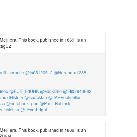
eiji era. This book, published in 1869, is an
VtagU2
rift_sprache
@fs05120512
@Harahara1238
inoo
@ECE_EdUHK
@edokiriko
@Eli02943662
oidHistory
@isaacktan
@JAHBookseller
Aso
@notebook_pod
@Paul_Babinski
aichishka
@_Everbright_
eiji era. This book, published in 1869, is an
QeZUvM