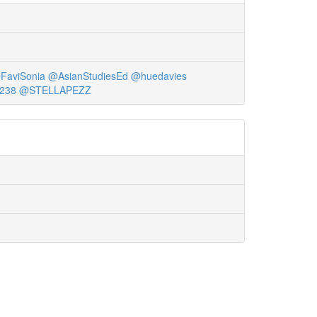
FaviSonia
@AsianStudiesEd
@huedavies
238
@STELLAPEZZ