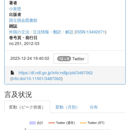
著者
小泉悠
出版者
国立国会図書館
雑誌
外国の立法 : 立法情報・翻訳・解説
(
ISSN:13492071
)
巻号頁・発行日
no.251, 2012-03
2023-12-24 19:40:02
Twitter
12 + 9
https://dl.ndl.go.jp/info:ndljp/pid/3487062
(
info:doi/10.11501/3487062
)
言及状況
変動（ピーク前後）
変動（月別）
分布
合計
Twitter (通常)
Twitter (RT)
3