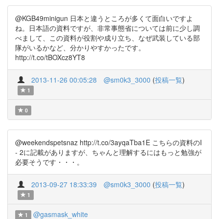
@KGB49minigun 日本と違うところが多くて面白いですよ
ね。日本語の資料ですが、非常事態省については前に少し調
べまして、この資料が役割や成り立ち、なぜ武装している部
隊がいるかなど、分かりやすかったです。
http://t.co/tBOXcz8YT8
2013-11-26 00:05:28
@sm0k3_3000
(
投稿一覧
)
1
0
@weekendspetsnaz http://t.co/3ayqaTba1E こちらの資料のI
- 2に記載がありますが、ちゃんと理解するにはもっと勉強が
必要そうです・・・。
2013-09-27 18:33:39
@sm0k3_3000
(
投稿一覧
)
1
@gasmask_white
1