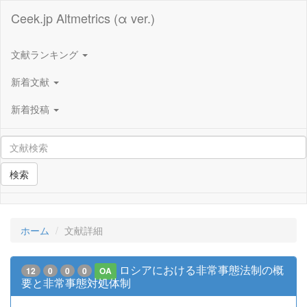
Ceek.jp Altmetrics (α ver.)
文献ランキング
新着文献
新着投稿
検索
ホーム
文献詳細
ロシアにおける非常事態法制の概
12
0
0
0
OA
要と非常事態対処体制