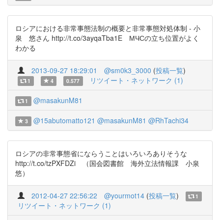
ロシアにおける非常事態法制の概要と非常事態対処体制 - 小
泉 悠さん http://t.co/3ayqaTba1E МЧСの立ち位置がよく
わかる
2013-09-27 18:29:01
@sm0k3_3000
(
投稿一覧
)
リツイート・ネットワーク (1)
1
4
0.577
@masakunM81
1
@15abutomatto121
@masakunM81
@RhTachi34
3
ロシアの非常事態省にならうことはいろいろありそうな
http://t.co/tzPXFDZi （国会図書館 海外立法情報課 小泉
悠）
2012-04-27 22:56:22
@yourmot14
(
投稿一覧
)
1
リツイート・ネットワーク (1)