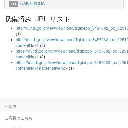
@AKIHIKOHA
1
収集済み URL リスト
http://dl.ndl.go.jp/view/download/digidepo_3487062_po_0251
(1)
http://dl.ndl.go.jp/view/download/digidepo_3487062_po_0251
contentNo=1
(8)
https://dl.ndl.go.jp/view/download/digidepo_3487062_po_025
contentNo=1
(3)
https://dl.ndl.go.jp/view/download/digidepo_3487062_po_025
contentNo=1&alternativeNo=
(1)
ヘルプ
ご意見はこちら