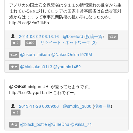
アメリカの国土安全保障省は９１１の情報漏れの反省から生
まれているのに対してロシアの国家非常事態省は自然災害対
処からはじまって軍事民間防衛の担い手になったのか。
http://t.co/jZYaGftkFo
2014-08-02 06:18:16
@boreford
(
投稿一覧
)
2
リツイート・ネットワーク (2)
2
0.000
@okura_mikura
@NakedOnion1979M
2
@Matsuken0113
@youthin1452
2
@KGB49minigun URLが違ってたようです。
http://t.co/3ayqaTba1E これですー。
2013-11-26 00:09:06
@sm0k3_3000
(
投稿一覧
)
4
@black_bottle
@GillieDhu
@Valsa_74
3