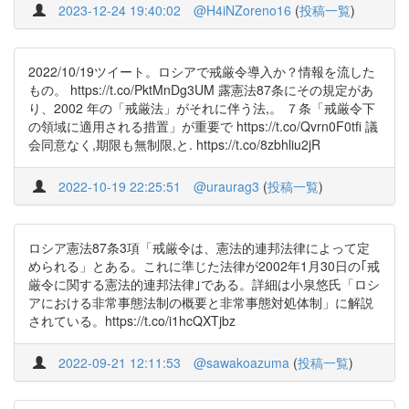
2023-12-24 19:40:02
@H4iNZoreno16
(
投稿一覧
)
2022/10/19ツイート。ロシアで戒厳令導入か？情報を流した
もの。 https://t.co/PktMnDg3UM 露憲法87条にその規定があ
り、2002 年の「戒厳法」がそれに伴う法,。 ７条「戒厳令下
の領域に適用される措置」が重要で https://t.co/Qvrn0F0tfi 議
会同意なく,期限も無制限,と. https://t.co/8zbhliu2jR
2022-10-19 22:25:51
@uraurag3
(
投稿一覧
)
ロシア憲法87条3項「戒厳令は、憲法的連邦法律によって定
められる」とある。これに準じた法律が2002年1月30日の｢戒
厳令に関する憲法的連邦法律｣である。詳細は小泉悠氏「ロシ
アにおける非常事態法制の概要と非常事態対処体制」に解説
されている。https://t.co/i1hcQXTjbz
2022-09-21 12:11:53
@sawakoazuma
(
投稿一覧
)