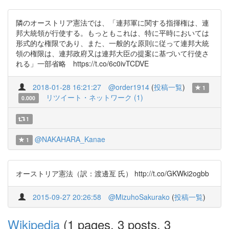
隣のオーストリア憲法では、「連邦軍に関する指揮権は、連
邦大統領が行使する。もっともこれは、特に平時においては
形式的な権限であり、また、一般的な原則に従って連邦大統
領の権限は、連邦政府又は連邦大臣の提案に基づいて行使さ
れる」一部省略 https://t.co/6c0ivTCDVE
2018-01-28 16:21:27
@order1914
(
投稿一覧
)
1
リツイート・ネットワーク (1)
0.000
1
@NAKAHARA_Kanae
1
オーストリア憲法（訳：渡邊亙 氏） http://t.co/GKWki2ogbb
2015-09-27 20:26:58
@MizuhoSakurako
(
投稿一覧
)
Wikipedia
(1 pages, 3 posts, 3