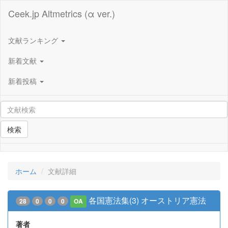
Ceek.jp Altmetrics (α ver.)
文献ランキング
新着文献
新着投稿
検索
ホーム
文献詳細
各国憲法集(3) オーストリア憲法
28
0
0
0
OA
著者