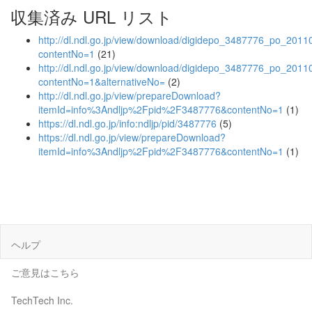
収集済み URL リスト
http://dl.ndl.go.jp/view/download/digidepo_3487776_po_2011
contentNo=1
(21)
http://dl.ndl.go.jp/view/download/digidepo_3487776_po_2011
contentNo=1&alternativeNo=
(2)
http://dl.ndl.go.jp/view/prepareDownload?
itemId=info%3Andljp%2Fpid%2F3487776&contentNo=1
(1)
https://dl.ndl.go.jp/info:ndljp/pid/3487776
(5)
https://dl.ndl.go.jp/view/prepareDownload?
itemId=info%3Andljp%2Fpid%2F3487776&contentNo=1
(1)
ヘルプ
ご意見はこちら
TechTech Inc.