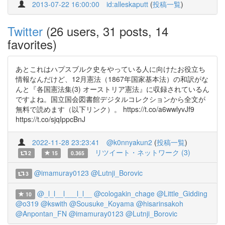
2013-07-22 16:00:00
id:alleskaputt
(
投稿一覧
)
Twitter
(26 users, 31 posts, 14
favorites)
あとこれはハプスブルク史をやっている人に向けたお役立ち
情報なんだけど、12月憲法（1867年国家基本法）の和訳がな
んと『各国憲法集(3) オーストリア憲法』に収録されているん
ですよね。国立国会図書館デジタルコレクションから全文が
無料で読めます（以下リンク）。 https://t.co/a6wwlyvJf9
https://t.co/sjqIppcBnJ
2022-11-28 23:23:41
@k0nnyakun2
(
投稿一覧
)
リツイート・ネットワーク (3)
2
15
0.365
@imamuray0123
@Lutnji_Borovic
3
@_l_l__l___l_l__
@cologakin_chage
@Little_Gidding
10
@o319
@kswith
@Sousuke_Koyama
@hisarinsakoh
@Anpontan_FN
@imamuray0123
@Lutnji_Borovic