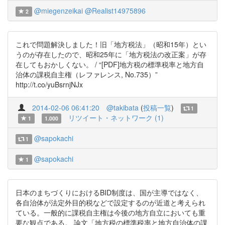
@miegenzeikai
@Realist14975896
2
これで問題解決しました！旧「地方税法」（昭和15年）とい
うのが存在したので、昭和25年に「地方税法の改正案」が存
在してもおかしくない。 / “[PDF]地方税の標準税率と地方自
治体の課税自主権（レファレンス, No.735）”
http://t.co/yuBsrnjNJx
2014-02-06 06:41:20
@takibata
(
投稿一覧
)
1
リツイート・ネットワーク (1)
1
1.000
@sapokachi
1
@sapokachi
1
日本のまちづくりにおけるBID制度は、国が主導ではなく、
各自治体が法定外目的税などで設定するのが近道と考えられ
ている。一般的に課税自主権は今後の地方自立においても重
要な観点である。 論文「地方税の標準税率と地方自治体の課