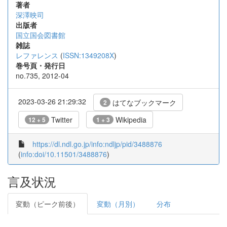
著者
深澤映司
出版者
国立国会図書館
雑誌
レファレンス
(
ISSN:1349208X
)
巻号頁・発行日
no.735, 2012-04
2023-03-26 21:29:32
はてなブックマーク
2
Twitter
Wikipedia
12 + 5
1 + 3
https://dl.ndl.go.jp/info:ndljp/pid/3488876
(
info:doi/10.11501/3488876
)
言及状況
変動（ピーク前後）
変動（月別）
分布