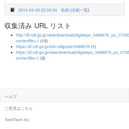
2014-03-29 22:05:04
租税
(
文献一覧
)
収集済み URL リスト
http://dl.ndl.go.jp/view/download/digidepo_3488876_po_0735
contentNo=1
(13)
https://dl.ndl.go.jp/info:ndljp/pid/3488876
(1)
https://dl.ndl.go.jp/view/download/digidepo_3488876_po_073
contentNo=1
(3)
ヘルプ
ご意見はこちら
TechTech Inc.