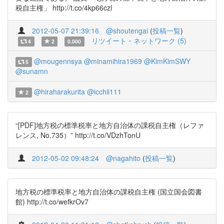
税自主権」 http://t.co/4kp66czl
2012-05-07 21:39:16
@shoutengai
(
投稿一覧
)
リツイート・ネットワーク (5)
4
2
0.000
@mougennsya
@minamihira1969
@KimKimSWY
5
@sunamn
@hiraharakurita
@icchii111
2
“[PDF]地方税の標準税率と地方自治体の課税自主権（レファ
レンス, No.735）” http://t.co/VDzhTonU
2012-05-02 09:48:24
@nagahito
(
投稿一覧
)
地方税の標準税率と地方自治体の課税自主権 (国立国会図書
館) http://t.co/wefkrOv7