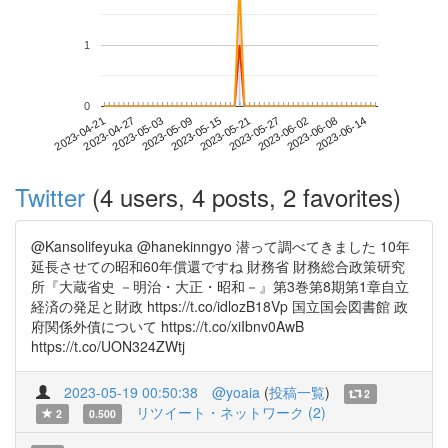
1
0
2023-06-08
2023-04-21
2023-05-09
2023-05-27
2023-06-14
2023-04-27
2023-05-15
2023-06-02
2023-05-03
2023-05-21
Twitter
(4 users, 4 posts, 2 favorites)
@Kansolifeyuka @hanekinngyo 潜って調べてきました 10年
延長させての昭和60年償還ですね 財務省 財務総合政策研究
所『大蔵省史 －明治・大正・昭和－』第3巻第8期第1章自立
経済の発足と財政 https://t.co/idlozB18Vp 国立国会図書館 政
府関係外債について https://t.co/xiIbnv0AwB
https://t.co/UON324ZWtj
2023-05-19 00:50:38
@yoaia
(
投稿一覧
)
2
リツイート・ネットワーク (2)
2
0.500