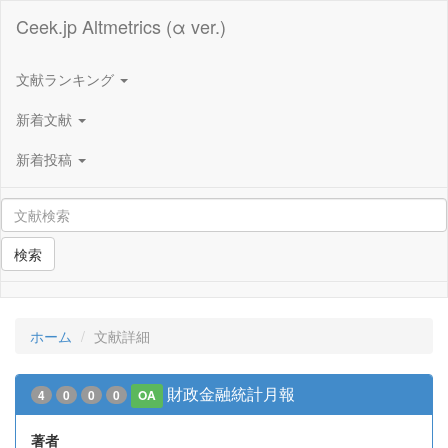
Ceek.jp Altmetrics (α ver.)
文献ランキング
新着文献
新着投稿
検索
ホーム
文献詳細
財政金融統計月報
4
0
0
0
OA
著者