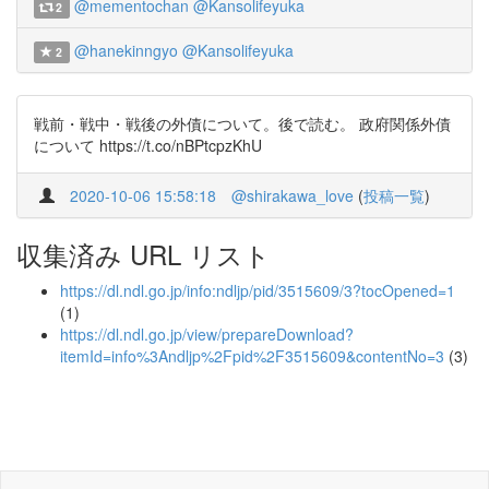
@mementochan
@Kansolifeyuka
2
@hanekinngyo
@Kansolifeyuka
2
戦前・戦中・戦後の外債について。後で読む。 政府関係外債
について https://t.co/nBPtcpzKhU
2020-10-06 15:58:18
@shirakawa_love
(
投稿一覧
)
収集済み URL リスト
https://dl.ndl.go.jp/info:ndljp/pid/3515609/3?tocOpened=1
(1)
https://dl.ndl.go.jp/view/prepareDownload?
itemId=info%3Andljp%2Fpid%2F3515609&contentNo=3
(3)