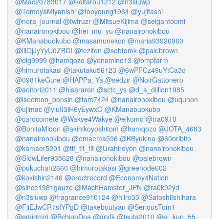
@Mac20783017
@keitarou1212
@n3siuwp
@TomoyaMiyanishi
@tooyoung1964
@yujitashi
@nora_journal
@twtruzr
@MitsueKijima
@seigantoomi
@nanaironokibou
@hei_mu_yu
@nanaironokibou
@KManabuokubo
@masamunekon
@maria93926960
@illQjJyYyU0ZBCI
@teziton
@sobtomk
@palebrown
@dig9999
@hamqozo
@yonamine13
@ompfarm
@himurotakasi
@takutaku56123
@6wPFCz49uYtCa3q
@0981keGure
@HAPPa_Ya
@sedzir
@NoirGattonero
@aoitori2011
@hisararen
@sctc_ys
@d_a_dillion1985
@iseemon_bonsin
@tam7424
@nanaironokibou
@uqunon
@ujimac
@yluII3iH6yEywxO
@KManabuokubo
@carocomete
@Wakye4Wakye
@eikomo
@tra0910
@BonitaMidori
@akihikoyoshitom
@hamqozo
@JOTA_4683
@nanaironokibou
@emaema596
@KByukina
@60oribito
@kamaer5201
@tit_tit_tit
@Urahiroyon
@nanaironokibou
@SlowLifer935628
@nanaironokibou
@palebrown
@pukuchan2660
@himurotakasi
@greenode602
@kokishin2146
@erectrecord
@Economy4Nation
@since1981gauze
@MachHamster_JPN
@ra0k92yd
@n3siuwp
@fragrance910124
@hiiro33
@SatoshiIshihara
@FjiEJwCR7sIYPgD
@takeboutyan
@SeriousTom1
@emirimiri
@BchigoDoa
@qryfk
@tsuta2010
@ei_kun_55