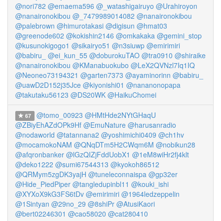
@nori782
@emaema596
@_watashigairuyo
@Urahiroyon
@nanaironokibou
@_7479989014082
@nanaironokibou
@palebrown
@himurotakasi
@digisun
@hmat03
@greenode602
@kokishin2146
@omkakaka
@gemini_stop
@kusunokigogo1
@sikairyo51
@n3siuwp
@emirimiri
@babiru_
@ei_kun_55
@doburokuTAO
@tra0910
@shiraike
@nanaironokibou
@KManabuokubo
@LeX2QVNzl7Iq1IQ
@Neoneo73194321
@garten7373
@ayaminorinn
@babiru_
@uawD2D152j35Jce
@kiyonishi01
@nananonopapa
@takutaku56123
@DS20WK
@HaikuChomei
@tomo_00923
@HMtHde2NYtGHaqU
67
@ZBiyEhAZdOPk9Hf
@EmuNature
@harusanradio
@nodaworld
@tatannana2
@yoshimichi0409
@ch1hv
@mocamokoNAM
@QNqDTm5H2CWqm6M
@nobikun28
@afqronbanker
@lGzQIZjFddUobX1
@1eM8wiHr2fj4klt
@deko1222
@sumi67544313
@kyokoh86512
@QRMym5zgDK3yajH
@tuneleconnaispa
@gp32er
@Hide_PiedPiper
@tangledupinbl11
@kouki_ishi
@XYXoX9kG3FS6tDv
@emirimiri
@1964ledzeppelin
@1Sintyan
@29no_29
@8shiPr
@AtusiKaori
@bert02246301
@cao58020
@cat280410