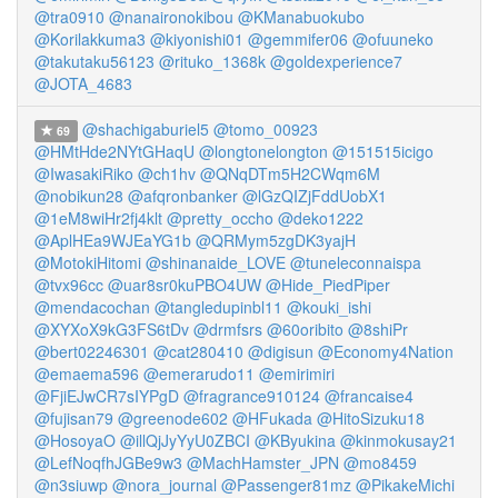
@tra0910
@nanaironokibou
@KManabuokubo
@Korilakkuma3
@kiyonishi01
@gemmifer06
@ofuuneko
@takutaku56123
@rituko_1368k
@goldexperience7
@JOTA_4683
@shachigaburiel5
@tomo_00923
69
@HMtHde2NYtGHaqU
@longtonelongton
@151515icigo
@IwasakiRiko
@ch1hv
@QNqDTm5H2CWqm6M
@nobikun28
@afqronbanker
@lGzQIZjFddUobX1
@1eM8wiHr2fj4klt
@pretty_occho
@deko1222
@AplHEa9WJEaYG1b
@QRMym5zgDK3yajH
@MotokiHitomi
@shinanaide_LOVE
@tuneleconnaispa
@tvx96cc
@uar8sr0kuPBO4UW
@Hide_PiedPiper
@mendacochan
@tangledupinbl11
@kouki_ishi
@XYXoX9kG3FS6tDv
@drmfsrs
@60oribito
@8shiPr
@bert02246301
@cat280410
@digisun
@Economy4Nation
@emaema596
@emerarudo11
@emirimiri
@FjiEJwCR7sIYPgD
@fragrance910124
@francaise4
@fujisan79
@greenode602
@HFukada
@HitoSizuku18
@HosoyaO
@illQjJyYyU0ZBCI
@KByukina
@kinmokusay21
@LefNoqfhJGBe9w3
@MachHamster_JPN
@mo8459
@n3siuwp
@nora_journal
@Passenger81mz
@PikakeMichi