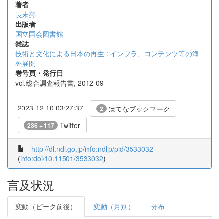
著者
長末亮
出版者
国立国会図書館
雑誌
技術と文化による日本の再生 : インフラ、コンテンツ等の海
外展開
巻号頁・発行日
vol.総合調査報告書, 2012-09
2023-12-10 03:27:37
はてなブックマーク
2
Twitter
236 + 117
http://dl.ndl.go.jp/info:ndljp/pid/3533032
(
info:doi/10.11501/3533032
)
言及状況
変動（ピーク前後）
変動（月別）
分布