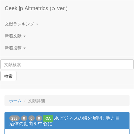
Ceek.jp Altmetrics (α ver.)
文献ランキング
新着文献
新着投稿
検索
ホーム
文献詳細
水ビジネスの海外展開 : 地方自
238
0
0
0
OA
治体の動向を中心に