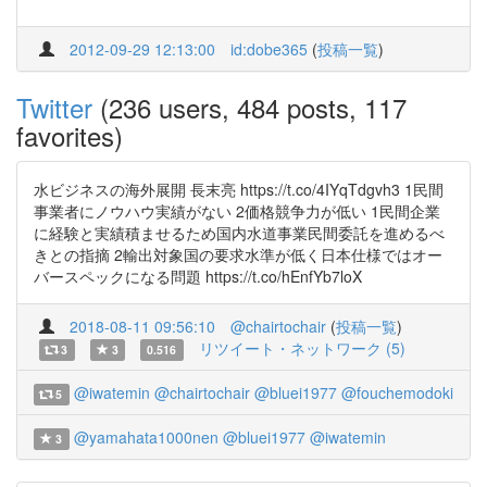
2012-09-29 12:13:00
id:dobe365
(
投稿一覧
)
Twitter
(236 users, 484 posts, 117
favorites)
水ビジネスの海外展開 長末亮 https://t.co/4IYqTdgvh3 1民間
事業者にノウハウ実績がない 2価格競争力が低い 1民間企業
に経験と実績積ませるため国内水道事業民間委託を進めるべ
きとの指摘 2輸出対象国の要求水準が低く日本仕様ではオー
バースペックになる問題 https://t.co/hEnfYb7loX
2018-08-11 09:56:10
@chairtochair
(
投稿一覧
)
リツイート・ネットワーク (5)
3
3
0.516
@iwatemin
@chairtochair
@bluei1977
@fouchemodoki
5
@yamahata1000nen
@bluei1977
@iwatemin
3