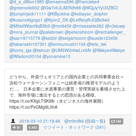
@d_a_dillion1985
@emaema596
@francaise4
@greenode602
@Gw7vlrJLAERdh88
@illQjJyYyU0ZBCI
@jumpinjack11111
@KByukina
@kobayan_dolphin
@kusunokigogo1
@Kyon2_DX
@LefNoqfhJGBe9w3
@M9stIWtaoNqBXb9
@mo8459
@mtseaside282
@n3siuwp
@nora_journal
@palebrown
@petenshicom
@rechallenger_
@san18715778
@sedzir
@seigantoomi
@suede123456
@takanashi197301
@tentoumushi1104
@tete_tek
@tomo_iga
@twtruzr
@UM5W2i4twLrx9Ar
@Wakye4Wakye
@Wisdom20104
@yonamine13
どうやら、外資ヴェオリアとの国内企業との共同事業会社＝
浜松ウォーターシンフォニーは経産省の推奨モデルのよう
だ…。 日本企業に水道事業の運営・管理実績を蓄積させた上
で、海外市場に進出するとの思惑がある模様。
https://t.co/KXgLTSK9lb（水ビジネスの海外展開）
https://t.co/PxGMg9L0hA
2018-03-10 21:19:48
@milmilk6
(
投稿一覧
)
168
リツイート・ネットワーク (241)
81
0.443