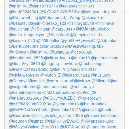
@francaise4
@HitoSizuku18
@Kyon2_DX
@pec70309907
@milmilk6
@san18715778
@takanashi197301
@bert02246301
@XYXoX9kG3FS6tDv
@kobayan_dolphin
@life_tweet_ing
@Muhammad__Wong
@akasari_e
@beautifuldaysin
@terako_123
@shiraga0516
@milmilk6
@quvichan
@1Sintyan
@cat280410
@KManabuokubo
@neko_tougenkyou
@AtusiKaori
@jumpinjack11111
@kayoko1043
@f00tb0aller
@yluII3iH6yEywxO
@dobunko
@bert02246301
@tanuki0223
@M9stIWtaoNqBXb9
@1Sintyan
@milmilk6
@lucia032
@cao58020
@baphomet_2525
@citrus_kyoto
@quine10
@petenshicom
@Jun_Sky_0610
@hugring_nowhere
@rechallenger_
@6wPFCz49uYtCa3q
@8shiPr
@Mac20783017
@chikuwabu100
@Mutoh_Z
@keitarou1212
@n3siuwp
@TomoyaMiyanishi
@nora_journal
@twtruzr
@MitsueKijima
@seigantoomi
@nanaironokibou
@hei_mu_yu
@nanaironokibou
@KManabuokubo
@29no_29
@maria93926960
@illQjJyYyU0ZBCI
@palebrown
@x3E5MK9nmQ29X3u
@yonamine13
@himurotakasi
@6wPFCz49uYtCa3q
@takutaku56123
@sedzir
@babiru_
@hisararen
@sctc_ys
@d_a_dillion1985
@nanaironokibou
@uqunon
@ujimac
@yluII3iH6yEywxO
@KManabuokubo
@Wakye4Wakye
@tra0910
@JOTA_4683
@nanaironokibou