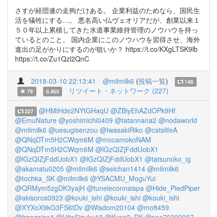
さすが経団連の走狗だけある。 企業利益のためなら、国民生
活を犠牲にする…。 悪名高い仏ヴェオリアだが、創業以来１
５０年以上累積してきた水道事業維持管理のノウハウを持っ
ているとのこと。 国内企業にこのノウハウを習得させ、海外
進出の足がかりにするのが狙いか？ https://t.co/KXgLTSK9lb
https://t.co/Zu1Qzl2QnC
2018-03-10 22:13:41
@milmilk6
(
投稿一覧
)
148
リツイート・ネットワーク (227)
79
0.465
@HMtHde2NYtGHaqU
@ZBiyEhAZdOPk9Hf
227
@EmuNature
@yoshimichi0409
@tatannana2
@nodaworld
@milmilk6
@uesugisenzou
@IwasakiRiko
@catslifeA
@QNqDTm5H2CWqm6M
@mocamokoNAM
@QNqDTm5H2CWqm6M
@lGzQIZjFddUobX1
@lGzQIZjFddUobX1
@lGzQIZjFddUobX1
@tatsunoko_ig
@akamatu0205
@milmilk6
@seichan1414
@milmilk6
@tochka_SK
@milmilk6
@YSACMU_MoguYui
@QRMym5zgDK3yajH
@tuneleconnaispa
@Hide_PiedPiper
@akisoros0923
@kouki_ishi
@kouki_ishi
@kouki_ishi
@XYXoX9kG3FS6tDv
@Wisdom20104
@mo8459