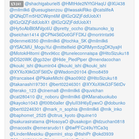
@shachigaburiel5
@HMtHde2NYtGHaqU
@XU438
241
@milmilk6
@uesugisenzou
@IwasakiRiko
@catslifeA
@QNqDTm5H2CWqm6M
@lGzQIZjFddUobX1
@lGzQIZjFddUobX1
@lGzQIZjFddUobX1
@Hy5oAbBl0MVgc6U
@pretty_occho
@tatsunoko_ig
@seichan1414
@CPN4S6Do6GFFDXJ
@moririnta96
@denmei6350
@milmilk6
@tochka_SK
@milmilk6
@YSACMU_MoguYui
@mittelfield
@QRMym5zgDK3yajH
@MotokiHitomi
@tvx96cc
@tuneleconnaispa
@HitoSizuku18
@DS20WK
@gp32er
@Hide_PiedPiper
@mendacochan
@kouki_ishi
@ikumin04
@kouki_ishi
@kouki_ishi
@XYXoX9kG3FS6tDv
@Wisdom20104
@mo8459
@francaise4
@PikakeMichi
@kao0902
@HitoSizuku18
@takanashi197301
@bert02246301
@XYXoX9kG3FS6tDv
@terako_123
@cinema8
@milmilk6
@quvichan
@cat280410
@z_noboru
@milmilk6
@KManabuokubo
@kayoko1043
@f00tb0aller
@yluII3iH6yEywxO
@dobunko
@bert02246301
@mark_n_sophia
@milmilk6
@mik_inko
@baphomet_2525
@citrus_kyoto
@quine10
@sakurasiratama
@HosoyaO
@usakojpn
@idzuchan0818
@macos9x
@emerarudo11
@6wPFCz49uYtCa3q
@LindenMesicku
@gemini_stop
@8shiPr
@okd3939