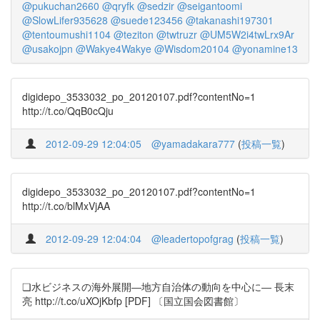
@pukuchan2660
@qryfk
@sedzir
@seigantoomi
@SlowLifer935628
@suede123456
@takanashi197301
@tentoumushi1104
@teziton
@twtruzr
@UM5W2i4twLrx9Ar
@usakojpn
@Wakye4Wakye
@Wisdom20104
@yonamine13
digidepo_3533032_po_20120107.pdf?contentNo=1
http://t.co/QqB0cQju
2012-09-29 12:04:05
@yamadakara777
(
投稿一覧
)
digidepo_3533032_po_20120107.pdf?contentNo=1
http://t.co/blMxVjAA
2012-09-29 12:04:04
@leadertopofgrag
(
投稿一覧
)
❏水ビジネスの海外展開―地方自治体の動向を中心に― 長末
亮 http://t.co/uXOjKbfp [PDF] 〔国立国会図書館〕