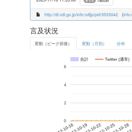
Twitter
6 + 0
http://dl.ndl.go.jp/info:ndljp/pid/3533042
(
info
言及状況
変動（ピーク前後）
変動（月別）
分布
合計
Twitter (通常)
6
4
2
0
2012-10-22
2012-10-25
2012-10-28
2012
2012-10-16
2012-10-19