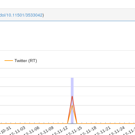
:doi/10.11501/3533042
)
Twitter (RT)
2012-11-21
2012-11-24
2012-11
-10-31
2
2012-11-03
2012-11-06
2012-11-09
2012-11-12
2012-11-15
2012-11-18