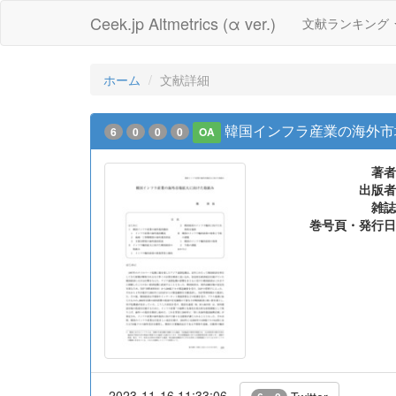
Ceek.jp Altmetrics (α ver.)
文献ランキング
ホーム
文献詳細
韓国インフラ産業の海外市
6
0
0
0
OA
著者
出版者
雑誌
巻号頁・発行日
2023-11-16 11:33:06