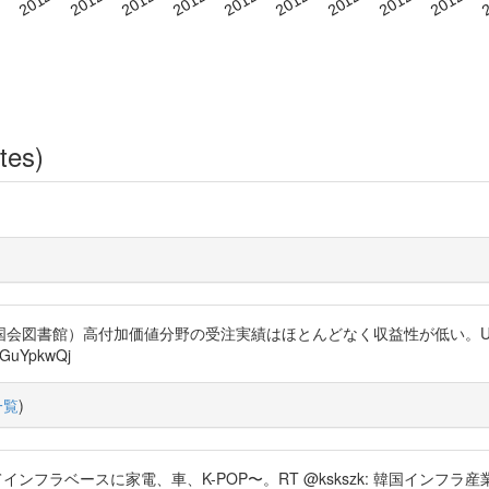
tes)
)
国会図書館）高付加価値分野の受注実績はほとんどなく収益性が低い。U
uYpkwQj
一覧
)
ンフラベースに家電、車、K-POP〜。RT @kskszk: 韓国イン