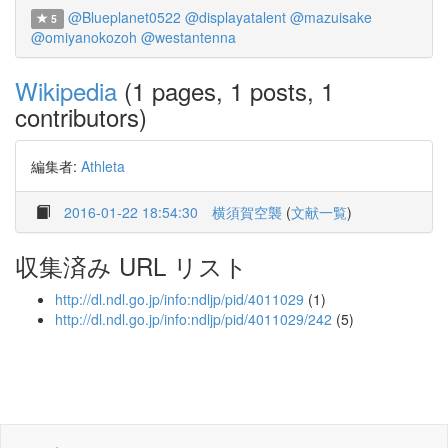
@Blueplanet0522
@displayatalent
@mazuisake
5
@omiyanokozoh
@westantenna
Wikipedia
(1 pages, 1 posts, 1
contributors)
編集者:
Athleta
2016-01-22 18:54:30
横須賀空襲
(
文献一覧
)
収集済み URL リスト
http://dl.ndl.go.jp/info:ndljp/pid/4011029
(1)
http://dl.ndl.go.jp/info:ndljp/pid/4011029/242
(5)