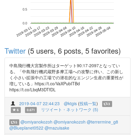
0.5
0.0
2019-04-28
2019-03-11
2019-03-29
2019-04-16
2019-05-04
2019-03-17
2019-04-04
2019-04-22
2019-03-23
2019-04-10
Twitter
(5 users, 6 posts, 5 favorites)
中島飛行機大宮製作所はターゲット90:17-2097となってい
る。「中島飛行機武蔵野多摩工場への攻撃に伴い、この新し
く小さい拡張中の工場での潜在的なエンジン生産の重要性が
増している」https://t.co/VaXPubITBd
https://t.co/LbqM3DTfDL
2019-04-07 22:44:23
@ktgis
(
投稿一覧
)
3
リツイート・ネットワーク (5)
6
0.671
@omiyanokozoh
@omiyanokozoh
@terrermine_g8
5
@Blueplanet0522
@mazuisake