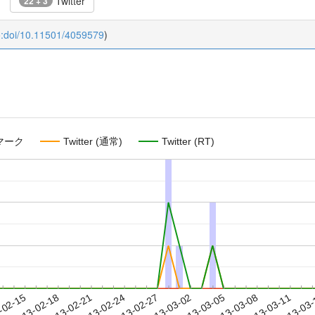
Twitter
22 + 3
o:doi/10.11501/4059579
)
マーク
Twitter (通常)
Twitter (RT)
2013-03-08
2013-03-11
2013-03
-02-15
2
2013-02-18
2013-02-21
2013-02-24
2013-02-27
2013-03-02
2013-03-05