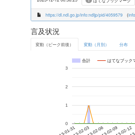
はてなブックマーク
1
https://dl.ndl.go.jp/info:ndljp/pid/4059579
(
inf
言及状況
変動（ピーク前後）
変動（月別）
分布
合計
はてなブック
3
2
1
0
2013-02-06
2013-02-09
2013-02-12
2013
2013-01-31
2013-02-03