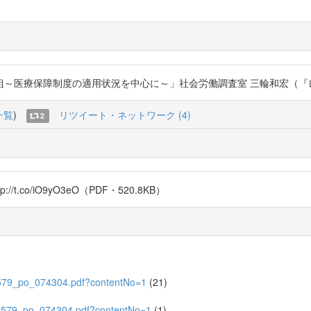
障制度の適用状況を中心に～」社会労働調査室 三輪和宏（『レファレンス』201
一覧
)
リツイート・ネットワーク (4)
2
t.co/iO9yO3eO（PDF・520.8KB）
059579_po_074304.pdf?contentNo=1
(21)
4059579_po_074304.pdf?contentNo=1
(1)