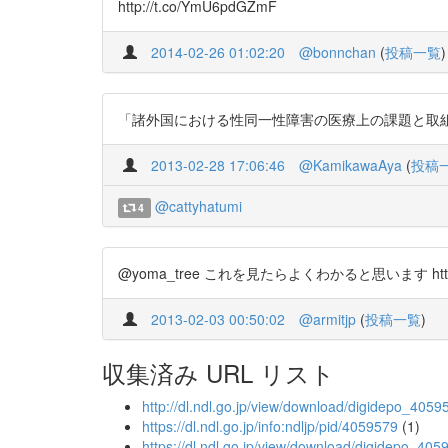
http://t.co/YmU6pdGZmF
2014-02-26 01:02:20
@bonnchan
(
投稿一覧
)
「諸外国における性同一性障害の医療上の課題と取組～医療保
2013-02-28 17:06:46
@KamikawaAya
(
投稿
@cattyhatumi
4
@yoma_tree これを見たらよくわかると思います http://
2013-02-03 00:50:02
@armitjp
(
投稿一覧
)
収集済み URL リスト
http://dl.ndl.go.jp/view/download/digidepo_4
https://dl.ndl.go.jp/info:ndljp/pid/4059579
(1)
https://dl.ndl.go.jp/view/download/digidepo_