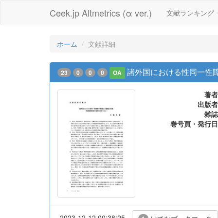
Ceek.jp Altmetrics (α ver.)
文献ランキング
ホーム
文献詳細
諸外国における性同一性障
23
0
0
0
OA
著者
出版者
雑誌
巻号頁・発行日
2023-12-12 00:38:25