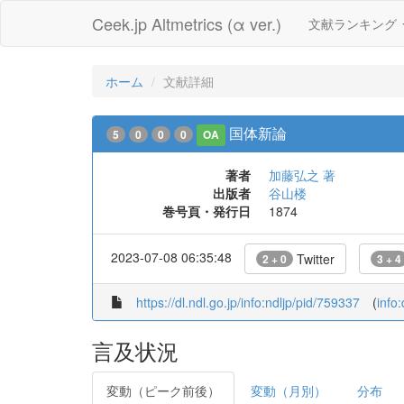
Ceek.jp Altmetrics (α ver.)
文献ランキング
ホーム
文献詳細
国体新論
5
0
0
0
OA
著者
加藤弘之 著
出版者
谷山楼
巻号頁・発行日
1874
2023-07-08 06:35:48
Twitter
2 + 0
3 + 4
https://dl.ndl.go.jp/info:ndljp/pid/759337
(
info
言及状況
変動（ピーク前後）
変動（月別）
分布