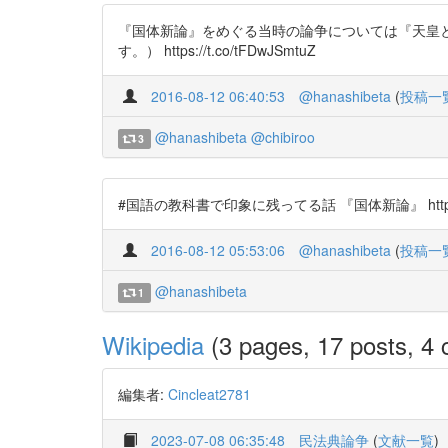
『国体新論』をめぐる当時の論争については『天皇と
す。） https://t.co/tFDwJSmtuZ
2016-08-12 06:40:53
@hanashibeta
(
投稿一
@hanashibeta
@chibiroo
3
#国語の教科書で印象に残ってる話 『国体新論』 https://t
2016-08-12 05:53:06
@hanashibeta
(
投稿一
@hanashibeta
1
Wikipedia
(3 pages, 17 posts, 4 c
編集者:
Cincleat2781
2023-07-08 06:35:48
民法典論争
(
文献一覧
)