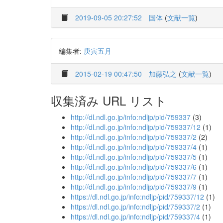
2019-09-05 20:27:52
国体
(
文献一覧
)
編集者:
庚寅五月
2015-02-19 00:47:50
加藤弘之
(
文献一覧
)
収集済み URL リスト
http://dl.ndl.go.jp/info:ndljp/pid/759337
(3)
http://dl.ndl.go.jp/info:ndljp/pid/759337/12
(1)
http://dl.ndl.go.jp/info:ndljp/pid/759337/2
(2)
http://dl.ndl.go.jp/info:ndljp/pid/759337/4
(1)
http://dl.ndl.go.jp/info:ndljp/pid/759337/5
(1)
http://dl.ndl.go.jp/info:ndljp/pid/759337/6
(1)
http://dl.ndl.go.jp/info:ndljp/pid/759337/7
(1)
http://dl.ndl.go.jp/info:ndljp/pid/759337/9
(1)
https://dl.ndl.go.jp/info:ndljp/pid/759337/12
(1)
https://dl.ndl.go.jp/info:ndljp/pid/759337/2
(1)
https://dl.ndl.go.jp/info:ndljp/pid/759337/4
(1)