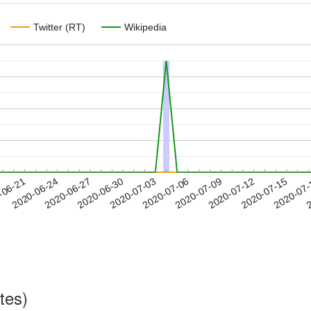
Twitter (RT)
Wikipedia
2020-07-12
2020-07-15
2020-07
-06-21
2
2020-06-24
2020-06-27
2020-06-30
2020-07-03
2020-07-06
2020-07-09
tes)