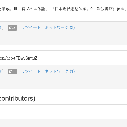
華族』Ⅲ「官民の国体論」(『日本近代思想体系』2・岩波書店）参照
覧
)
リツイート・ネットワーク (3)
2
.co/tFDwJSmtuZ
覧
)
リツイート・ネットワーク (1)
1
ontributors)