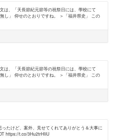
 ＞本文は、「天長節紀元節等の祝祭日には、學校にて
し」 仰せのとおりですね。 ＞「福井県史」 この
 ＞本文は、「天長節紀元節等の祝祭日には、學校にて
し」 仰せのとおりですね。 ＞「福井県史」 この
思ったけど、案外、見せてくれてありがとう＆大事に
//t.co/3Hu2trHIiU