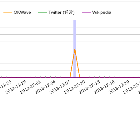
OKWave
Twitter (通常)
Wikipedia
2013-12-16
2013-12-19
2013-12
-11-25
2
2013-11-28
2013-12-01
2013-12-04
2013-12-07
2013-12-10
2013-12-13