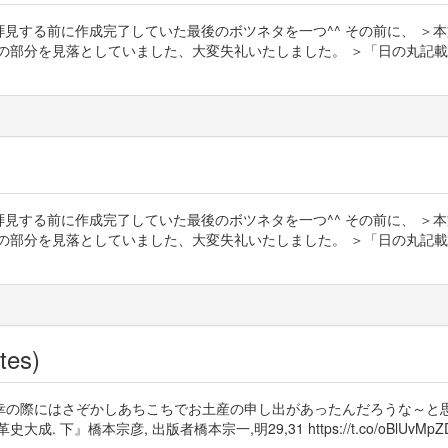
の御言葉を拝見する前に作成完了していた最後のボツネタを一つ^^ その前に、
の部分を見落としていました、大変失礼いたしました。 ＞「日の丸記載無
の御言葉を拝見する前に作成完了していた最後のボツネタを一つ^^ その前に、
の部分を見落としていました、大変失礼いたしました。 ＞「日の丸記載無
tes)
幸の際にはさぞかしあちこちでお土産の申し出があったんだろうな～と
彦, 出版者橋本宗一,明29,31 https://t.co/oBlUvMpZDT https: