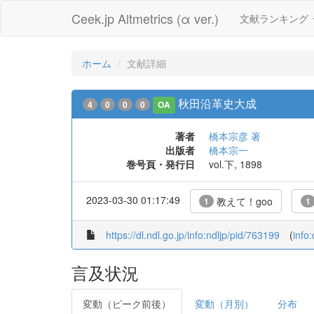
Ceek.jp Altmetrics (α ver.)
文献ランキング
ホーム
文献詳細
秋田沿革史大成
4
0
0
0
OA
著者
橋本宗彦 著
出版者
橋本宗一
巻号頁・発行日
vol.下, 1898
2023-03-30 01:17:49
教えて！goo
1
1
https://dl.ndl.go.jp/info:ndljp/pid/763199
(
info
言及状況
変動（ピーク前後）
変動（月別）
分布