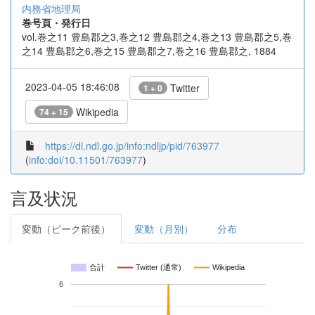
内務省地理局
巻号頁・発行日
vol.巻之11 豊島郡之3,巻之12 豊島郡之4,巻之13 豊島郡之5,巻
之14 豊島郡之6,巻之15 豊島郡之7,巻之16 豊島郡之, 1884
2023-04-05 18:46:08
Twitter
1 + 0
Wikipedia
74 + 15
https://dl.ndl.go.jp/info:ndljp/pid/763977
(
info:doi/10.11501/763977
)
言及状況
変動（ピーク前後）
変動（月別）
分布
合計
Twitter (通常)
Wikipedia
6