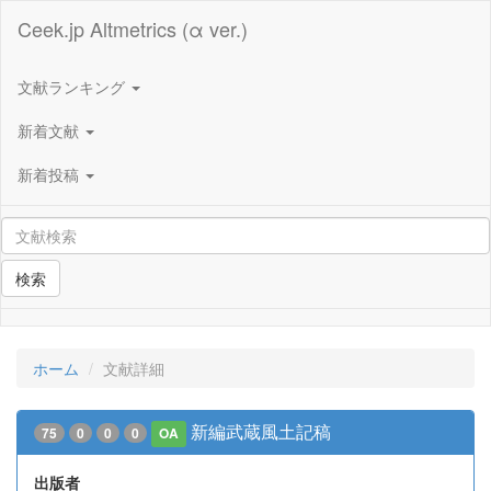
Ceek.jp Altmetrics (α ver.)
文献ランキング
新着文献
新着投稿
検索
ホーム
文献詳細
新編武蔵風土記稿
75
0
0
0
OA
出版者