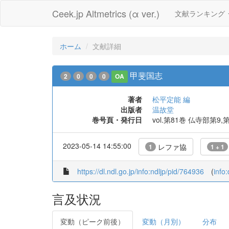
Ceek.jp Altmetrics (α ver.)
文献ランキング
ホーム
文献詳細
甲斐国志
2
0
0
0
OA
著者
松平定能 編
出版者
温故堂
巻号頁・発行日
vol.第81巻 仏寺部第9,
2023-05-14 14:55:00
レファ協
1
1 + 1
https://dl.ndl.go.jp/info:ndljp/pid/764936
(
info
言及状況
変動（ピーク前後）
変動（月別）
分布