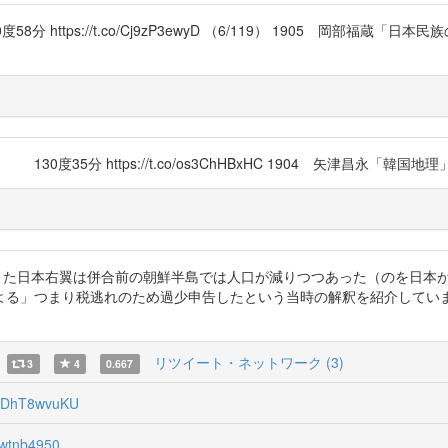
度58分 https://t.co/Cj9zP3ewyD （6/119） 1905 岡部福
0度35分 https://t.co/os3ChHBxHC 1904 矢津昌永「韓国地理」 130
@CarlChan19 また日本右翼は併合前の朝鮮半島では人口が減りつつあった
る」つまり税逃れのため過少申告したという当時の解釈を紹介しています
リツイート・ネットワーク (3)
3
4
0.667
DhT8wvuKU
wtnb4950