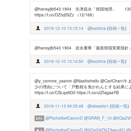
@hansyjib543 1904 矢津昌永「韓国地理」 130
https://t.co/DZtxjtSiZz （12/168）
2019-12-10 13:15:14
@kaztima
(
投稿一覧
)
@hansyjib543 1904 岩永重華「最新韓国実業指針」 13
2019-12-10 13:14:50
@kaztima
(
投稿一覧
)
@y_comme_yasmin @Nashiohello 
少の理由について「戸数税を免かれんとする結果によ
https://t.co/CSLqxiliG5 https://t.co/ulZfagaaYB
2019-11-13 09:35:48
@ekesete1
(
投稿一覧
)
@PachelbelCanonD
@GRAN_F_10
@0Qa2Vr
3
@PachelbelCanonD
@0Qa2VrDhT8wvuKU
@
3