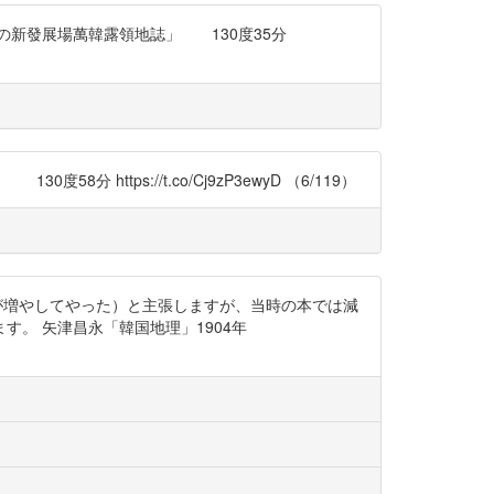
蔵「日本民族の新發展場萬韓露領地誌」 130度35分
度58分 https://t.co/Cj9zP3ewyD （6/119）
（のを日本が増やしてやった）と主張しますが、当時の本では減
。 矢津昌永「韓国地理」1904年