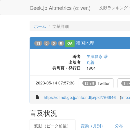
Ceek.jp Altmetrics (α ver.)
文献ランキング
ホーム
文献詳細
韓国地理
13
0
0
0
OA
著者
矢津昌永 著
出版者
丸善
巻号頁・発行日
1904
2023-05-14 07:57:36
Twitter
12 + 9
1 + 
https://dl.ndl.go.jp/info:ndljp/pid/766846
(
info
言及状況
変動（ピーク前後）
変動（月別）
分布