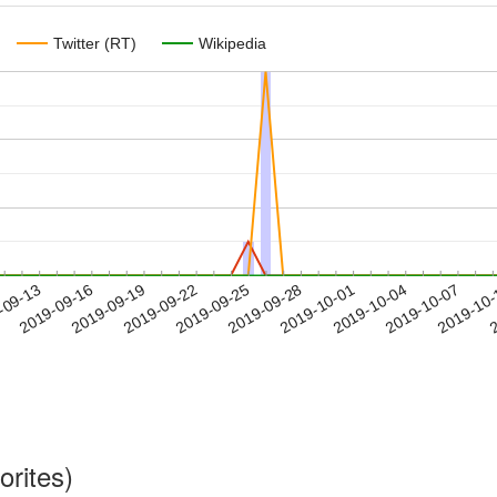
Twitter (RT)
Wikipedia
2019-10-04
2019-10-07
2019-10
-09-13
2
2019-09-16
2019-09-19
2019-09-22
2019-09-25
2019-09-28
2019-10-01
orites)