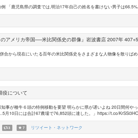
の識字率の例 「鹿児島県の調査では,明治17年自己の姓名を書けない男子は66.5%,女子は9
アメリカ帝国──米比関係史の群像』岩波書店 2007年 407+
ピン併合から現在にいたる百年の米比関係史をさまざまな人物像を散りばめながら（227
口蹄疫について
 東国原知事が種牛６頭の特例移動を要望 明らかに県が遅いよね 20日間何や
計67農場で76,852頭に達した。」https://t.co/KrSSi3HOhd http
リツイート・ネットワーク
3
7