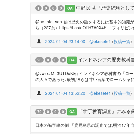
中野聡 著『歴史経験としての
1
0
0
0
OA
@ne_oto_san 君は歴史の話をするには基本
ら（227頁）https://t.co/eOTH7A0X4E 「フィリ
2024-01-04 23:14:00
@ekesete1
(
投稿一覧
)
インドネシアの歴史教科
23
0
0
0
OA
@vwzxzML3UTDuKSg インドネシア教科書
の人々であった｡最初,彼らは甘い言葉でロームシャになるよう
2024-01-04 13:52:20
@ekesete1
(
投稿一覧
)
「壮丁教育調査」にみる
70
0
0
0
OA
日本の識字率の例 「鹿児島県の調査では,明治17年自己の姓名を書け