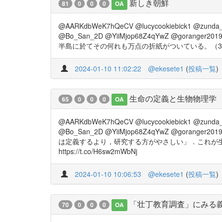
新しき朝鮮
81
0
0
0
OA
@AARKdbWeK7hQeCV @lucycookiebick1 @zunda_
@Bo_San_2D @YiiMjop68Z4qYwZ @gor
半島に於てその何れも万点の折紙がついている。（32頁） http
2024-01-10 11:02:22
@ekesete1
(
投稿一覧
)
生命の定義と生物物理学
65
0
0
0
OA
@AARKdbWeK7hQeCV @lucycookiebick1 @zunda_
@Bo_San_2D @YiiMjop68Z4qYwZ @go
は定義するより，研究する方がやさしい」．これが生
https://t.co/H6sw2mWbNj
2024-01-10 10:06:53
@ekesete1
(
投稿一覧
)
「壮丁教育調査」にみる
70
0
0
0
OA