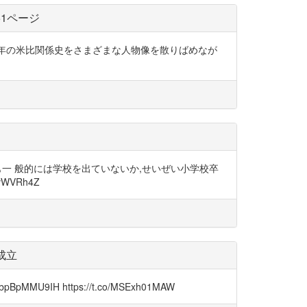
51ページ
る百年の米比関係史をさまざまな人物像を散りばめなが
れも一 般的には学校を出ていないか,せいぜい小学校卒
WVRh4Z
成立
9IH https://t.co/MSExh01MAW