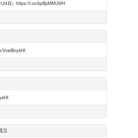
tps://t.co/bpBpMMU9IH
vatBny4Hf
4Hf
成立