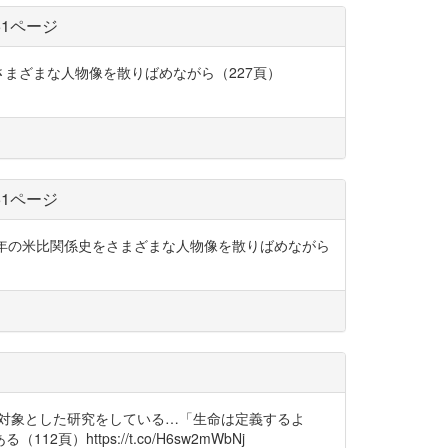
51ページ
係史をさまざまな人物像を散りばめながら（227頁）
51ページ
ら現在にいたる百年の米比関係史をさまざまな人物像を散りばめながら
命を対象とした研究をしている…「生命は定義するよ
tps://t.co/H6sw2mWbNj