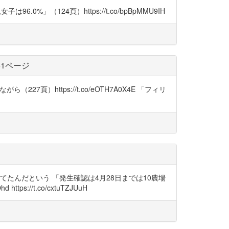
6.0%」（124頁）https://t.co/bpBpMMU9IH
51ページ
頁）https://t.co/eOTH7A0X4E 「フィリ
ってたんだという 「発生確認は4月28日までは10農場
s://t.co/cxtuTZJUuH