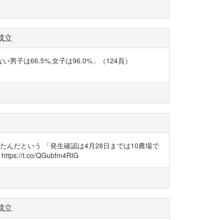
成立
けない男子は66.5%,女子は96.0%」（124頁）
てたんだという 「発生確認は4月28日までは10農場で
://t.co/QGubfm4RIG
成立