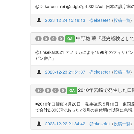
@D_karusu_rei @udgb7grL3I2DAuL 日本
2023-12-24 15:16:13
@ekesete1
(
投稿一覧
)
中野聡 著『歴史経験としての
1
0
0
0
OA
@sinsekai2021 アメリカによる1898年のフィリ
ピン併合」
2023-12-23 21:51:37
@ekesete1
(
投稿一覧
)
2010年宮崎で発生した
30
0
0
0
OA
■2010年口蹄疫 4月20日 発生確認 5月10日
で合計2,893頭であったが5月の連休明け以降に急増…5月10日には合
2023-12-22 21:34:42
@ekesete1
(
投稿一覧
)