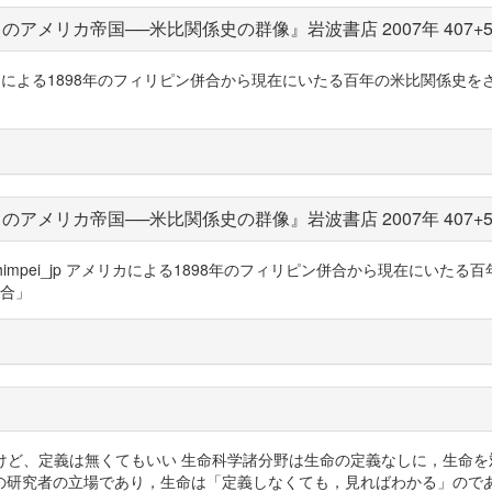
アメリカ帝国──米比関係史の群像』岩波書店 2007年 407+
0818 アメリカによる1898年のフィリピン併合から現在にいたる百年の米比関
アメリカ帝国──米比関係史の群像』岩波書店 2007年 407+
a_jiao_jp @shimpei_jp アメリカによる1898年のフィリピン併合か
ン併合」
きが多いけど、定義は無くてもいい 生命科学諸分野は生命の定義なしに，生
の立場であり，生命は「定義しなくても，見ればわかる」のである（112頁）ht