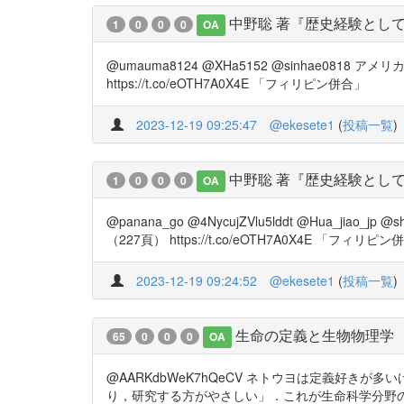
中野聡 著『歴史経験としての
1
0
0
0
OA
@umauma8124 @XHa5152 @sinhae
https://t.co/eOTH7A0X4E 「フィリピン併合」
2023-12-19 09:25:47
@ekesete1
(
投稿一覧
)
中野聡 著『歴史経験としての
1
0
0
0
OA
@panana_go @4NycujZVlu5lddt @Hu
（227頁） https://t.co/eOTH7A0X4E 「フィリピ
2023-12-19 09:24:52
@ekesete1
(
投稿一覧
)
生命の定義と生物物理学
65
0
0
0
OA
@AARKdbWeK7hQeCV ネトウヨは定義好
り，研究する方がやさしい」．これが生命科学分野の研究者