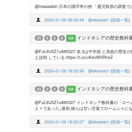
@masaakiin 日本の識字率の例 「鹿児島県の調査では,明
2024-01-09 08:20:49
@ekesete1
(
投稿一覧
)
インドネシアの歴史教科
23
0
0
0
OA
@FuL6U5Z1u885327 表 2は中学校 と高校の
と説明 している https://t.co/uK4vWVRh4Z
2024-01-06 18:05:49
@ekesete1
(
投稿一覧
)
インドネシアの歴史教科
23
0
0
0
OA
@FuL6U5Z1u885327 インドネシア教科書
人々であった｡最初,彼らは甘い言葉でロームシャになるように
2024-01-06 18:02:27
@ekesete1
(
投稿一覧
)