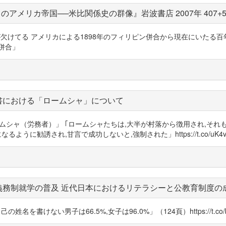
アメリカ帝国──米比関係史の群像』岩波書店 2007年 407+
的知識が欠けてる アメリカによる1898年のフィリピン併合から現在にいた
ピン併合」
書における「ロームシャ」について
の「ロームシャ（労務者）」 ｢ロームシャたちは,大半が村落から徴用され,そ
に勧誘され,甘言で成功しないと,強制された」https://t.co/uK4v
義務制就学の普及 近代日本におけるリテラシーと公教育制度の
ない男子は66.5%,女子は96.0%」（124頁）https://t.co/bpBpMMU