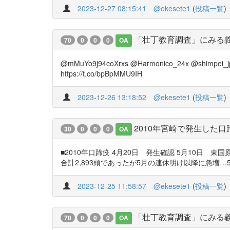
2023-12-27 08:15:41
@ekesete1
(
投稿一覧
)
「壮丁教育調査」にみる
70
0
0
0
OA
@mMuYo9j94coXrxs @Harmonico_24x 
https://t.co/bpBpMMU9IH
2023-12-26 13:18:52
@ekesete1
(
投稿一覧
)
2010年宮崎で発生した
30
0
0
0
OA
■2010年口蹄疫 4月20日 発生確認 5月10日
合計2,893頭であったが5月の連休明け以降に急増…5月10日には合計
2023-12-25 11:58:57
@ekesete1
(
投稿一覧
)
「壮丁教育調査」にみる
70
0
0
0
OA