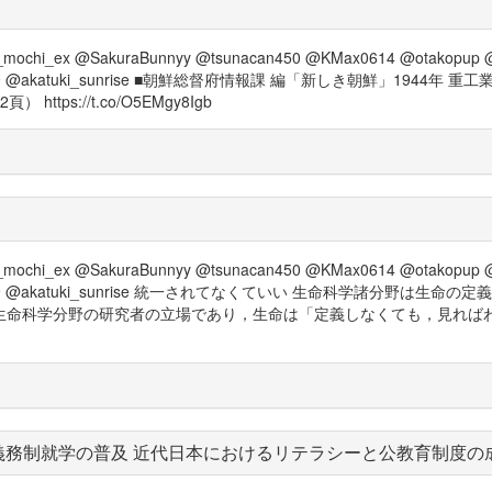
mochi_ex @SakuraBunnyy @tsunacan450 @KMax0614 @otakopup @
anger2019 @akatuki_sunrise ■朝鮮総督府情報課 編「新しき朝鮮
s://t.co/O5EMgy8Igb
mochi_ex @SakuraBunnyy @tsunacan450 @KMax0614 @otakopup @
ranger2019 @akatuki_sunrise 統一されてなくていい 生命科学
命科学分野の研究者の立場であり，生命は「定義しなくても，見ればわ
義務制就学の普及 近代日本におけるリテラシーと公教育制度の