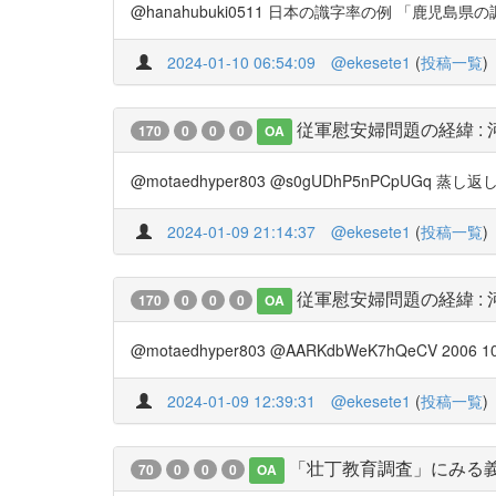
@hanahubuki0511 日本の識字率の例 「鹿児島県の調
2024-01-10 06:54:09
@ekesete1
(
投稿一覧
)
従軍慰安婦問題の経緯 :
170
0
0
0
OA
@motaedhyper803 @s0gUDhP5nPCpUGq 蒸し
2024-01-09 21:14:37
@ekesete1
(
投稿一覧
)
従軍慰安婦問題の経緯 :
170
0
0
0
OA
@motaedhyper803 @AARKdbWeK7hQeCV 200
2024-01-09 12:39:31
@ekesete1
(
投稿一覧
)
「壮丁教育調査」にみる
70
0
0
0
OA