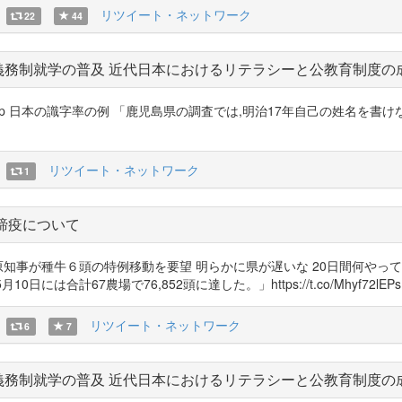
リツイート・ネットワーク
22
44
義務制就学の普及 近代日本におけるリテラシーと公教育制度の
@shimpei_jp 日本の識字率の例 「鹿児島県の調査では,明治17年自己の姓名を書
リツイート・ネットワーク
1
口蹄疫について
 東国原知事が種牛６頭の特例移動を要望 明らかに県が遅いな 20日間何やっ
67農場で76,852頭に達した。」https://t.co/Mhyf72lEPs https
リツイート・ネットワーク
6
7
義務制就学の普及 近代日本におけるリテラシーと公教育制度の