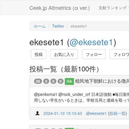
Ceek.jp Altmetrics (α ver.)
文献ランキング
ホーム
Twitter
ekesete1
ekesete1 (
@ekesete1
)
投稿
お気に入り
フォロー
フォロ
投稿一覧（最新100件）
植民地下朝鮮における徴兵
28
0
0
0
OA
@penkoma1 @rock_under_crf 日本
用しない学生がいるときは、学校当局と連絡を取って厳重に処罰
2024-01-10 15:10:43
@ekesete1
(
投稿一覧
)