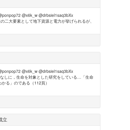
ponpop72 @x6k_w @drbsiel1saq3bXx
」1944年 重工業の二大要素として地下資源と電力が挙げられるが、
ponpop72 @x6k_w @drbsiel1saq3bXx
諸分野は生命の定義なしに，生命を対象とした研究をしている…「生命
かる」のである（112頁）
成立