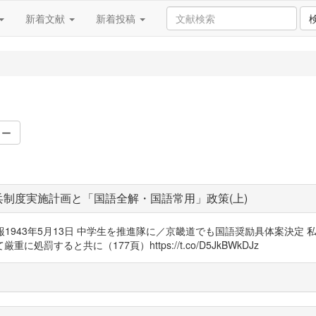
新着文献
新着投稿
ワー
制度実施計画と「国語全解・国語常用」政策(上)
語強制 ■毎日新報1943年5月13日 中学生を推進隊に／京畿道でも国語奨励具
すると共に（177頁）https://t.co/D5JkBWkDJz