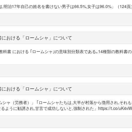
治17年自己の姓名を書けない男子は66.5%,女子は96.0%」（124頁）https:
書における「ロームシャ」について
歴史の教科書 における ｢ロームシャ｣の意味別分類表である｡14種類の教科書の
書における「ロームシャ」について
の「ロームシャ（労務者）」 ｢ロームシャたちは,大半が村落から徴用され,そ
勧誘され,甘言で成功しないと,強制された」https://t.co/uK4vWV