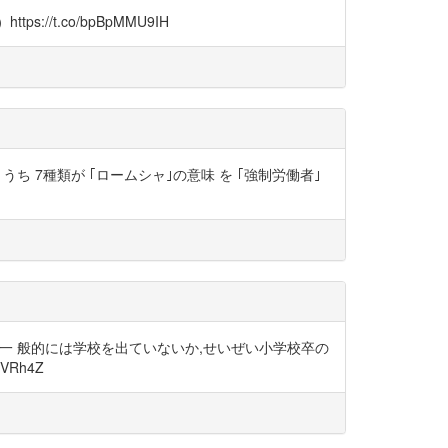
//t.co/bpBpMMU9IH
 うち 7種類が ｢ロームシャ｣の意味 を ｢強制労働者｣
れも一 般的には学校を出ていないか,せいぜい小学校卒の
Rh4Z