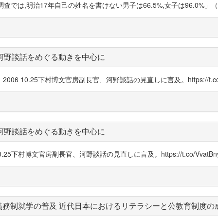
査では,明治17年自己の姓名を書けない男子は66.5%,女子は96.0%」（124頁）ht
 河野談話をめぐる動きを中心に
返し 2006 10.25下村博文官房副長官、河野談話の見直しに言及。https://t.co/V
 河野談話をめぐる動きを中心に
6 10.25下村博文官房副長官、河野談話の見直しに言及。https://t.co/VvatBny
義務制就学の普及 近代日本におけるリテラシーと公教育制度の