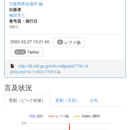
大阪商業会議所 編
出版者
梅田芳三
巻号頁・発行日
1911
2023-02-27 13:21:00
レファ協
2
Twitter
1 + 1
http://dl.ndl.go.jp/info:ndljp/pid/779114
(
info:doi/10.11501/779114
)
言及状況
変動（ピーク前後）
変動（月別）
分布
合計
レファ協
Twitter (通常)
2.0