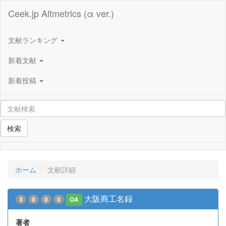
Ceek.jp Altmetrics (α ver.)
文献ランキング
新着文献
新着投稿
検索
ホーム
文献詳細
大阪商工名録
3
0
0
0
OA
著者