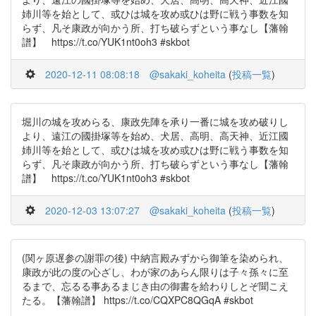
姉川等を始として、或ひは城を攻め或ひは野に戦う事数を知
らず、凡そ康政が向かう所、打ち破らずという事なし【藩翰
譜】 https://t.co/YUK1nt0oh3 #skbot
2020-12-11 08:08:18
@sakaki_koheita
(
投稿一覧
)
堀川の城を攻めらる、康政先陣を承り一番に城を攻め破りし
より、遠江の國掛塚等を始め、犬居、高明、高天神、近江國
姉川等を始として、或ひは城を攻め或ひは野に戦う事数を知
らず、凡そ康政が向かう所、打ち破らずという事なし【藩翰
譜】 https://t.co/YUK1nt0oh3 #skbot
2020-12-03 13:07:27
@sakaki_koheita
(
投稿一覧
)
(関ヶ原遅参の謝罪の後) 中納言殿みずから御筆を染められ、
康政が此の度の心ざし、わが家のあらん限りは子々孫々に至
るまで、忘るる事あるまじき由の御書を給わりしとぞ聞こえ
たる。【藩翰譜】 https://t.co/CQXPC8QGqA #skbot