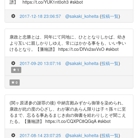
譜】 https://t.co/YUK1nt0oh3 #skbot
2017-12-18 23:06:57
@sakaki_koheita
(
投稿一覧
)
康政と忠勝とは、同年にて同地に、ひととなりしかば、幼き
より互いに親しかりしゆえ、常にはかかる事をも、いい争い
けるとなり。【藩翰譜】 https://t.co/DfVx2axVxO #skbot
2017-09-20 13:07:16
@sakaki_koheita
(
投稿一覧
)
1
0
(関ヶ原遅参の謝罪の後) 中納言殿みずから御筆を染められ、
康政が此の度の心ざし、わが家のあらん限りは子々孫々に至
るまで、忘るる事あるまじき由の御書を給わりしとぞ聞こえ
たる。【藩翰譜】 https://t.co/CQXPC8QGqA #skbot
2017-08-14 23:07:25
@sakaki_koheita
(
投稿一覧
)