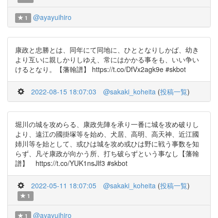
@ayayuihiro
1
康政と忠勝とは、同年にて同地に、ひととなりしかば、幼き
より互いに親しかりしゆえ、常にはかかる事をも、いい争い
けるとなり。【藩翰譜】 https://t.co/DfVx2agk9e #skbot
2022-08-15 18:07:03
@sakaki_koheita
(
投稿一覧
)
堀川の城を攻めらる、康政先陣を承り一番に城を攻め破りし
より、遠江の國掛塚等を始め、犬居、高明、高天神、近江國
姉川等を始として、或ひは城を攻め或ひは野に戦う事数を知
らず、凡そ康政が向かう所、打ち破らずという事なし【藩翰
譜】 https://t.co/YUK1nsJlf3 #skbot
2022-05-11 18:07:05
@sakaki_koheita
(
投稿一覧
)
1
@ayayuihiro
1