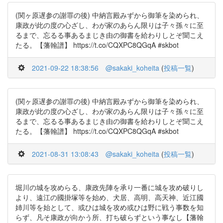
(関ヶ原遅参の謝罪の後) 中納言殿みずから御筆を染められ、
康政が此の度の心ざし、わが家のあらん限りは子々孫々に至
るまで、忘るる事あるまじき由の御書を給わりしとぞ聞こえ
たる。【藩翰譜】 https://t.co/CQXPC8QGqA #skbot
2021-09-22 18:38:56
@sakaki_koheita
(
投稿一覧
)
(関ヶ原遅参の謝罪の後) 中納言殿みずから御筆を染められ、
康政が此の度の心ざし、わが家のあらん限りは子々孫々に至
るまで、忘るる事あるまじき由の御書を給わりしとぞ聞こえ
たる。【藩翰譜】 https://t.co/CQXPC8QGqA #skbot
2021-08-31 13:08:43
@sakaki_koheita
(
投稿一覧
)
堀川の城を攻めらる、康政先陣を承り一番に城を攻め破りし
より、遠江の國掛塚等を始め、犬居、高明、高天神、近江國
姉川等を始として、或ひは城を攻め或ひは野に戦う事数を知
らず、凡そ康政が向かう所、打ち破らずという事なし【藩翰