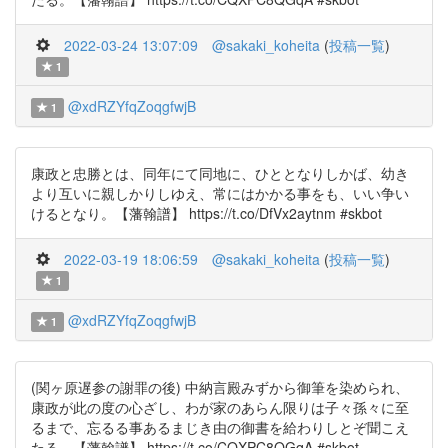
2022-03-24 13:07:09
@sakaki_koheita
(
投稿一覧
)
1
@xdRZYfqZoqgfwjB
1
康政と忠勝とは、同年にて同地に、ひととなりしかば、幼き
より互いに親しかりしゆえ、常にはかかる事をも、いい争い
けるとなり。【藩翰譜】 https://t.co/DfVx2aytnm #skbot
2022-03-19 18:06:59
@sakaki_koheita
(
投稿一覧
)
1
@xdRZYfqZoqgfwjB
1
(関ヶ原遅参の謝罪の後) 中納言殿みずから御筆を染められ、
康政が此の度の心ざし、わが家のあらん限りは子々孫々に至
るまで、忘るる事あるまじき由の御書を給わりしとぞ聞こえ
たる。【藩翰譜】 https://t.co/CQXPC8QGqA #skbot