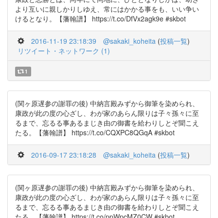
より互いに親しかりしゆえ、常にはかかる事をも、いい争い
けるとなり。【藩翰譜】 https://t.co/DfVx2agk9e #skbot
2016-11-19 23:18:39
@sakaki_koheita
(
投稿一覧
)
リツイート・ネットワーク (1)
1
(関ヶ原遅参の謝罪の後) 中納言殿みずから御筆を染められ、
康政が此の度の心ざし、わが家のあらん限りは子々孫々に至
るまで、忘るる事あるまじき由の御書を給わりしとぞ聞こえ
たる。【藩翰譜】 https://t.co/CQXPC8QGqA #skbot
2016-09-17 23:18:28
@sakaki_koheita
(
投稿一覧
)
(関ヶ原遅参の謝罪の後) 中納言殿みずから御筆を染められ、
康政が此の度の心ざし、わが家のあらん限りは子々孫々に至
るまで、忘るる事あるまじき由の御書を給わりしとぞ聞こえ
たる。【藩翰譜】 https://t.co/ppWpcMZ0CW #skbot