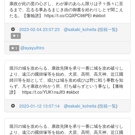
康政が此の度の心ざし、わが家のあらん限りは子々孫々に至
るまで、忘るる事あるまじき由の御書を給わりしとぞ聞こえ
たる。【藩翰譜】 https://t.co/CQXPC98PEI #skbot
2023-02-04 23:07:23
@sakaki_koheita
(
投稿一覧
)
1
@ayayuihiro
1
堀川の城を攻めらる、康政先陣を承り一番に城を攻め破りし
より、遠江の國掛塚等を始め、犬居、高明、高天神、近江國
姉川等を始として、或ひは城を攻め或ひは野に戦う事数を知
らず、凡そ康政が向かう所、打ち破らずという事なし【藩翰
譜】 https://t.co/YUK1nsJlf3 #skbot
2023-01-12 13:07:14
@sakaki_koheita
(
投稿一覧
)
堀川の城を攻めらる、康政先陣を承り一番に城を攻め破りし
より、遠江の國掛塚等を始め、犬居、高明、高天神、近江國