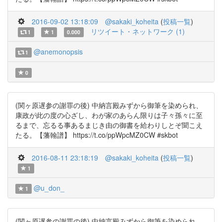
2016-09-02 13:18:09
@sakaki_koheita
(
投稿一覧
)
リツイート・ネットワーク (1)
1
1
0.000
@anemonopsis
1
0
(関ヶ原遅参の謝罪の後) 中納言殿みずから御筆を染められ、
康政が此の度の心ざし、わが家のあらん限りは子々孫々に至
るまで、忘るる事あるまじき由の御書を給わりしとぞ聞こえ
たる。【藩翰譜】 https://t.co/ppWpcMZ0CW #skbot
2016-08-11 23:18:19
@sakaki_koheita
(
投稿一覧
)
1
@u_don_
1
(関ヶ原遅参の謝罪の後) 中納言殿みずから御筆を染められ、