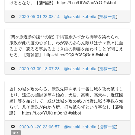
けるとなり。【藩翰譜】 https://t.co/DfVx2axVxO #skbot
2020-05-01 23:08:14
@sakaki_koheita
(
投稿一覧
)
(関ヶ原遅参の謝罪の後) 中納言殿みずから御筆を染められ、
康政が此の度の心ざし、わが家のあらん限りは子々孫々に至
るまで、忘るる事あるまじき由の御書を給わりしとぞ聞こえ
たる。【藩翰譜】 https://t.co/CQXPC8QGqA #skbot
2020-03-09 13:07:28
@sakaki_koheita
(
投稿一覧
)
堀川の城を攻めらる、康政先陣を承り一番に城を攻め破りし
より、遠江の國掛塚等を始め、犬居、高明、高天神、近江國
姉川等を始として、或ひは城を攻め或ひは野に戦う事数を知
らず、凡そ康政が向かう所、打ち破らずという事なし【藩翰
譜】 https://t.co/YUK1nt0oh3 #skbot
2020-01-20 23:06:57
@sakaki_koheita
(
投稿一覧
)
1