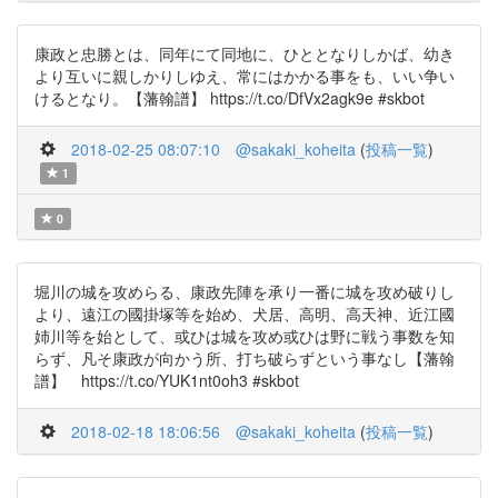
康政と忠勝とは、同年にて同地に、ひととなりしかば、幼き
より互いに親しかりしゆえ、常にはかかる事をも、いい争い
けるとなり。【藩翰譜】 https://t.co/DfVx2agk9e #skbot
2018-02-25 08:07:10
@sakaki_koheita
(
投稿一覧
)
1
0
堀川の城を攻めらる、康政先陣を承り一番に城を攻め破りし
より、遠江の國掛塚等を始め、犬居、高明、高天神、近江國
姉川等を始として、或ひは城を攻め或ひは野に戦う事数を知
らず、凡そ康政が向かう所、打ち破らずという事なし【藩翰
譜】 https://t.co/YUK1nt0oh3 #skbot
2018-02-18 18:06:56
@sakaki_koheita
(
投稿一覧
)