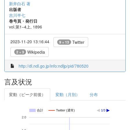
新井白石 著
出版者
吉川半七
巻号頁・発行日
vol.第1−4上, 1896
2023-11-20 13:16:44
Twitter
9 + 13
Wikipedia
2 + 3
http://dl.ndl.go.jp/info:ndljp/pid/780520
言及状況
変動（ピーク前後）
変動（月別）
分布
合計
Twitter (通常)
1/3
2.0