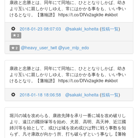
康政と忠勝とは、同年にて同地に、ひととなりしかば、幼き
より互いに親しかりしゆえ、常にはかかる事をも、いい争い
けるとなり。【藩翰譜】 https://t.co/DfVx2agk9e #skbot
2018-01-23 08:07:03
@sakaki_koheita
(
投稿一覧
)
2
@heavy_user_twit
@yue_mlp_edo
2
康政と忠勝とは、同年にて同地に、ひととなりしかば、幼き
より互いに親しかりしゆえ、常にはかかる事をも、いい争い
けるとなり。【藩翰譜】 https://t.co/DfVx2agk9e #skbot
2018-01-18 18:06:58
@sakaki_koheita
(
投稿一覧
)
堀川の城を攻めらる、康政先陣を承り一番に城を攻め破りし
より、遠江の國掛塚等を始め、犬居、高明、高天神、近江國
姉川等を始として、或ひは城を攻め或ひは野に戦う事数を知
らず、凡そ康政が向かう所、打ち破らずという事なし【藩翰