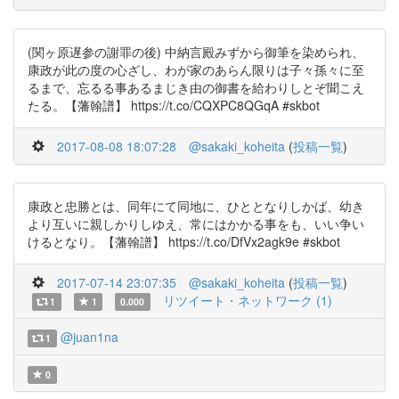
(関ヶ原遅参の謝罪の後) 中納言殿みずから御筆を染められ、
康政が此の度の心ざし、わが家のあらん限りは子々孫々に至
るまで、忘るる事あるまじき由の御書を給わりしとぞ聞こえ
たる。【藩翰譜】 https://t.co/CQXPC8QGqA #skbot
2017-08-08 18:07:28
@sakaki_koheita
(
投稿一覧
)
康政と忠勝とは、同年にて同地に、ひととなりしかば、幼き
より互いに親しかりしゆえ、常にはかかる事をも、いい争い
けるとなり。【藩翰譜】 https://t.co/DfVx2agk9e #skbot
2017-07-14 23:07:35
@sakaki_koheita
(
投稿一覧
)
リツイート・ネットワーク (1)
1
1
0.000
@juan1na
1
0