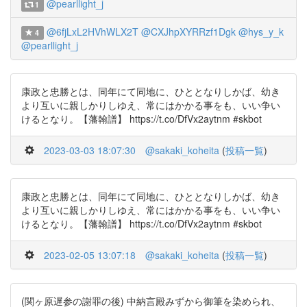
@pearllight_j
1
@6fjLxL2HVhWLX2T
@CXJhpXYRRzf1Dgk
@hys_y_k
4
@pearllight_j
康政と忠勝とは、同年にて同地に、ひととなりしかば、幼き
より互いに親しかりしゆえ、常にはかかる事をも、いい争い
けるとなり。【藩翰譜】 https://t.co/DfVx2aytnm #skbot
2023-03-03 18:07:30
@sakaki_koheita
(
投稿一覧
)
康政と忠勝とは、同年にて同地に、ひととなりしかば、幼き
より互いに親しかりしゆえ、常にはかかる事をも、いい争い
けるとなり。【藩翰譜】 https://t.co/DfVx2aytnm #skbot
2023-02-05 13:07:18
@sakaki_koheita
(
投稿一覧
)
(関ヶ原遅参の謝罪の後) 中納言殿みずから御筆を染められ、