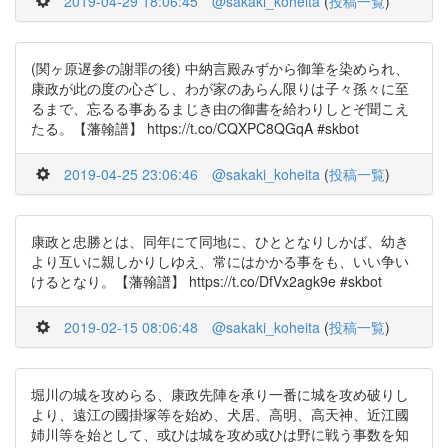
2019-04-29 18:06:45
@sakaki_koheita
(
投稿一覧
)
(関ヶ原遅参の謝罪の後) 中納言殿みずから御筆を染められ、
康政が此の度の心ざし、わが家のあらん限りは子々孫々に至
るまで、忘るる事あるまじき由の御書を給わりしとぞ聞こえ
たる。【藩翰譜】 https://t.co/CQXPC8QGqA #skbot
2019-04-25 23:06:46
@sakaki_koheita
(
投稿一覧
)
康政と忠勝とは、同年にて同地に、ひととなりしかば、幼き
より互いに親しかりしゆえ、常にはかかる事をも、いい争い
けるとなり。【藩翰譜】 https://t.co/DfVx2agk9e #skbot
2019-02-15 08:06:48
@sakaki_koheita
(
投稿一覧
)
堀川の城を攻めらる、康政先陣を承り一番に城を攻め破りし
より、遠江の國掛塚等を始め、犬居、高明、高天神、近江國
姉川等を始として、或ひは城を攻め或ひは野に戦う事数を知