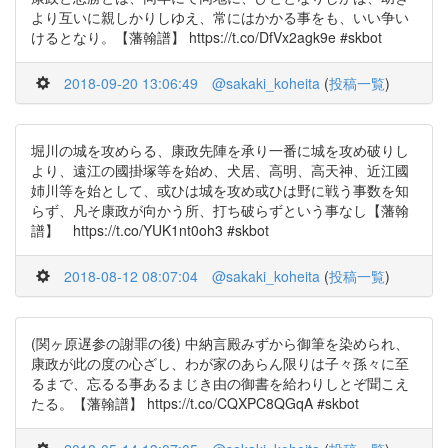
より互いに親しかりしゆえ、常にはかかる事をも、いい争い
けるとなり。【藩翰譜】 https://t.co/DfVx2agk9e #skbot
2018-09-20 13:06:49
@sakaki_koheita
(
投稿一覧
)
堀川の城を攻めらる、康政先陣を承り一番に城を攻め破りし
より、遠江の國掛塚等を始め、犬居、高明、高天神、近江國
姉川等を始として、或ひは城を攻め或ひは野に戦う事数を知
らず、凡そ康政が向かう所、打ち破らずという事なし【藩翰
譜】 https://t.co/YUK1nt0oh3 #skbot
2018-08-12 08:07:04
@sakaki_koheita
(
投稿一覧
)
(関ヶ原遅参の謝罪の後) 中納言殿みずから御筆を染められ、
康政が此の度の心ざし、わが家のあらん限りは子々孫々に至
るまで、忘るる事あるまじき由の御書を給わりしとぞ聞こえ
たる。【藩翰譜】 https://t.co/CQXPC8QGqA #skbot