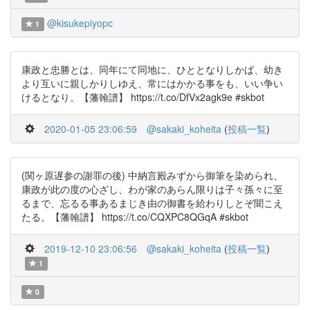
@kisukepiyopc
1
康政と忠勝とは、同年にて同地に、ひととなりしかば、幼き
より互いに親しかりしゆえ、常にはかかる事をも、いい争い
けるとなり。【藩翰譜】 https://t.co/DfVx2agk9e #skbot
2020-01-05 23:06:59
@sakaki_koheita
(
投稿一覧
)
(関ヶ原遅参の謝罪の後) 中納言殿みずから御筆を染められ、
康政が此の度の心ざし、わが家のあらん限りは子々孫々に至
るまで、忘るる事あるまじき由の御書を給わりしとぞ聞こえ
たる。【藩翰譜】 https://t.co/CQXPC8QGqA #skbot
2019-12-10 23:06:56
@sakaki_koheita
(
投稿一覧
)
1
0