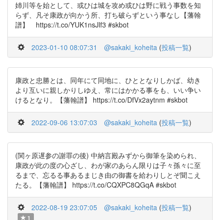
姉川等を始として、或ひは城を攻め或ひは野に戦う事数を知
らず、凡そ康政が向かう所、打ち破らずという事なし【藩翰
譜】 https://t.co/YUK1nsJlf3 #skbot
2023-01-10 08:07:31
@sakaki_koheita
(
投稿一覧
)
康政と忠勝とは、同年にて同地に、ひととなりしかば、幼き
より互いに親しかりしゆえ、常にはかかる事をも、いい争い
けるとなり。【藩翰譜】 https://t.co/DfVx2aytnm #skbot
2022-09-06 13:07:03
@sakaki_koheita
(
投稿一覧
)
(関ヶ原遅参の謝罪の後) 中納言殿みずから御筆を染められ、
康政が此の度の心ざし、わが家のあらん限りは子々孫々に至
るまで、忘るる事あるまじき由の御書を給わりしとぞ聞こえ
たる。【藩翰譜】 https://t.co/CQXPC8QGqA #skbot
2022-08-19 23:07:05
@sakaki_koheita
(
投稿一覧
)
1