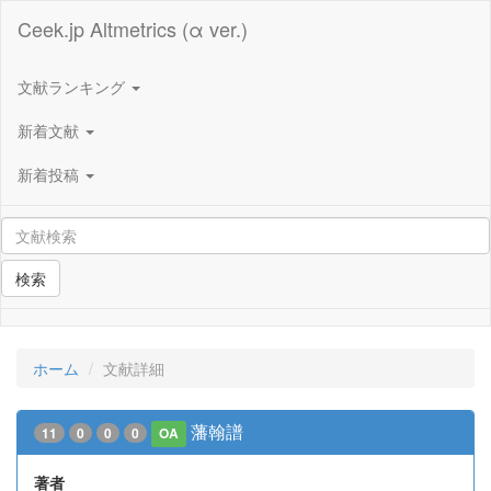
Ceek.jp Altmetrics (α ver.)
文献ランキング
新着文献
新着投稿
検索
ホーム
文献詳細
藩翰譜
11
0
0
0
OA
著者