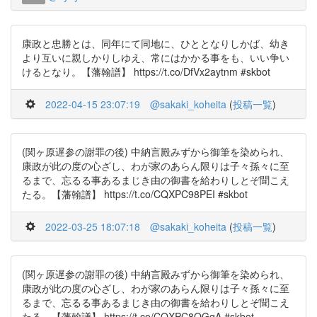
康政と忠勝とは、同年にて同地に、ひととなりしかば、幼き
より互いに親しかりしゆえ、常にはかかる事をも、いい争い
けるとなり。【藩翰譜】 https://t.co/DfVx2aytnm #skbot
2022-04-15 23:07:19
@sakaki_koheita
(
投稿一覧
)
(関ヶ原遅参の謝罪の後) 中納言殿みずから御筆を染められ、
康政が此の度の心ざし、わが家のあらん限りは子々孫々に至
るまで、忘るる事あるまじき由の御書を給わりしとぞ聞こえ
たる。【藩翰譜】 https://t.co/CQXPC98PEI #skbot
2022-03-25 18:07:18
@sakaki_koheita
(
投稿一覧
)
(関ヶ原遅参の謝罪の後) 中納言殿みずから御筆を染められ、
康政が此の度の心ざし、わが家のあらん限りは子々孫々に至
るまで、忘るる事あるまじき由の御書を給わりしとぞ聞こえ
たる。【藩翰譜】 https://t.co/CQXPC8QGqA #skbot