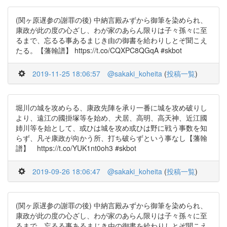
(関ヶ原遅参の謝罪の後) 中納言殿みずから御筆を染められ、
康政が此の度の心ざし、わが家のあらん限りは子々孫々に至
るまで、忘るる事あるまじき由の御書を給わりしとぞ聞こえ
たる。【藩翰譜】 https://t.co/CQXPC8QGqA #skbot
2019-11-25 18:06:57
@sakaki_koheita
(
投稿一覧
)
堀川の城を攻めらる、康政先陣を承り一番に城を攻め破りし
より、遠江の國掛塚等を始め、犬居、高明、高天神、近江國
姉川等を始として、或ひは城を攻め或ひは野に戦う事数を知
らず、凡そ康政が向かう所、打ち破らずという事なし【藩翰
譜】 https://t.co/YUK1nt0oh3 #skbot
2019-09-26 18:06:47
@sakaki_koheita
(
投稿一覧
)
(関ヶ原遅参の謝罪の後) 中納言殿みずから御筆を染められ、
康政が此の度の心ざし、わが家のあらん限りは子々孫々に至
るまで、忘るる事あるまじき由の御書を給わりしとぞ聞こえ