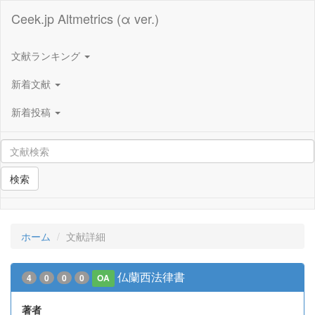
Ceek.jp Altmetrics (α ver.)
文献ランキング
新着文献
新着投稿
検索
ホーム
文献詳細
仏蘭西法律書
4
0
0
0
OA
著者