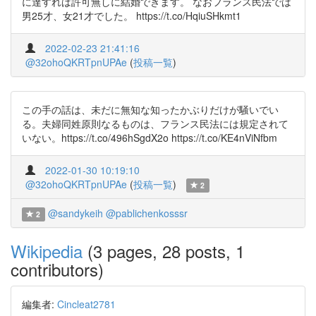
に達すれば許可無しに結婚できます。 なおフランス民法では
男25才、女21才でした。 https://t.co/HqiuSHkmt1
2022-02-23 21:41:16
@32ohoQKRTpnUPAe
(
投稿一覧
)
この手の話は、未だに無知な知ったかぶりだけが騒いでい
る。夫婦同姓原則なるものは、フランス民法には規定されて
いない。https://t.co/496hSgdX2o https://t.co/KE4nViNfbm
2022-01-30 10:19:10
@32ohoQKRTpnUPAe
(
投稿一覧
)
2
@sandykeih
@pablichenkosssr
2
Wikipedia
(3 pages, 28 posts, 1
contributors)
編集者:
Cincleat2781