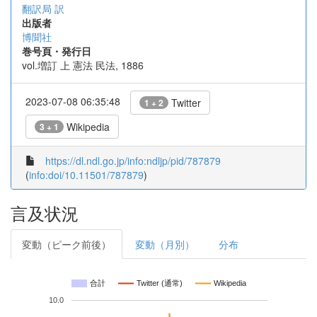
翻訳局 訳
出版者
博聞社
巻号頁・発行日
vol.増訂 上 憲法 民法, 1886
2023-07-08 06:35:48
Twitter
1 + 2
Wikipedia
3 + 1
https://dl.ndl.go.jp/info:ndljp/pid/787879
(
info:doi/10.11501/787879
)
言及状況
変動（ピーク前後）
変動（月別）
分布
合計
Twitter (通常)
Wikipedia
10.0