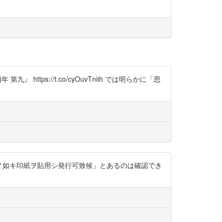
 https://t.co/cyOuvTniih では明らかに「思
返シノ端ニ見本ノ如キ印紙ヲ貼用シ発行可致候」とあるのは確認でき