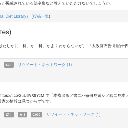
告が掲載されている法令集など教えていただけないでしょうか。
Diet Library）
(
投稿一覧
)
tes)
iGc ではたしかに「料」か「科」かよくわからないが、 『太政官布告 明治十四年 第九』
)
リツイート・ネットワーク (1)
1
省号外達 https://t.co/2uD3VX9YzM で「本省出版ノ書ニハ毎冊見
案家の情報は見つからずです。
)
リツイート・ネットワーク (1)
1
3
0.000