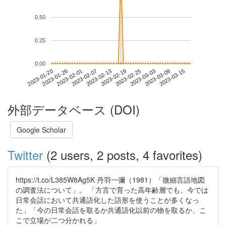
0.50
0.25
0.00
2023-03-09
2023-01-20
2023-02-07
2023-02-25
2023-03-15
2023-01-26
2023-02-13
2023-03-03
2023-02-01
2023-02-19
外部データベース (DOI)
Google Scholar
Twitter
(2 users, 2 posts, 4 favorites)
https://t.co/L385W8Ag5K 丹羽一彌（1981）「微細言語地図
の調査法について」。 「方言で育った高年齢層でも、今では
日常会話において共通語化した語形を使うことが多くなっ
た」「今の日常会話を取るか共通語化以前の物を取るか、こ
こで立場が二つ分かれる」