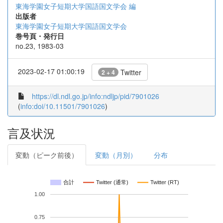
東海学園女子短期大学国語国文学会 編
出版者
東海学園女子短期大学国語国文学会
巻号頁・発行日
no.23, 1983-03
2023-02-17 01:00:19
Twitter
2 + 4
https://dl.ndl.go.jp/info:ndljp/pid/7901026
(
info:doi/10.11501/7901026
)
言及状況
変動（ピーク前後）
変動（月別）
分布
合計
Twitter (通常)
Twitter (RT)
1.00
0.75