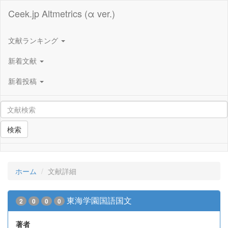
Ceek.jp Altmetrics (α ver.)
文献ランキング
新着文献
新着投稿
検索
ホーム
文献詳細
東海学園国語国文
2
0
0
0
著者