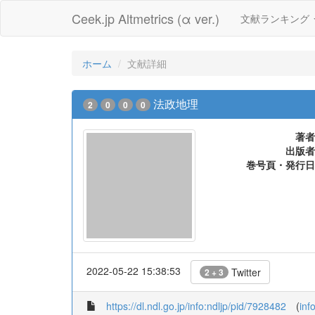
Ceek.jp Altmetrics (α ver.)
文献ランキング
ホーム
文献詳細
法政地理
2
0
0
0
著者
出版者
巻号頁・発行日
2022-05-22 15:38:53
Twitter
2 + 3
https://dl.ndl.go.jp/info:ndljp/pid/7928482
(
inf