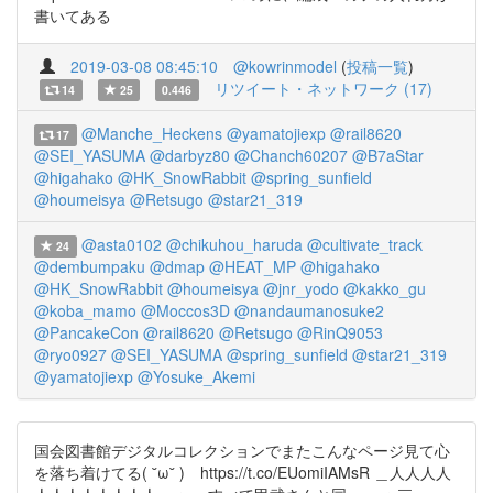
書いてある
2019-03-08 08:45:10
@kowrinmodel
(
投稿一覧
)
リツイート・ネットワーク (17)
14
25
0.446
@Manche_Heckens
@yamatojiexp
@rail8620
17
@SEI_YASUMA
@darbyz80
@Chanch60207
@B7aStar
@higahako
@HK_SnowRabbit
@spring_sunfield
@houmeisya
@Retsugo
@star21_319
@asta0102
@chikuhou_haruda
@cultivate_track
24
@dembumpaku
@dmap
@HEAT_MP
@higahako
@HK_SnowRabbit
@houmeisya
@jnr_yodo
@kakko_gu
@koba_mamo
@Moccos3D
@nandaumanosuke2
@PancakeCon
@rail8620
@Retsugo
@RinQ9053
@ryo0927
@SEI_YASUMA
@spring_sunfield
@star21_319
@yamatojiexp
@Yosuke_Akemi
国会図書館デジタルコレクションでまたこんなページ見て心
を落ち着けてる( ˘ω˘ ) https://t.co/EUomiIAMsR ＿人人人人