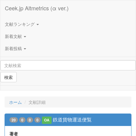
Ceek.jp Altmetrics (α ver.)
文献ランキング
新着文献
新着投稿
検索
ホーム
文献詳細
鉄道貨物運送便覧
20
0
0
0
OA
著者