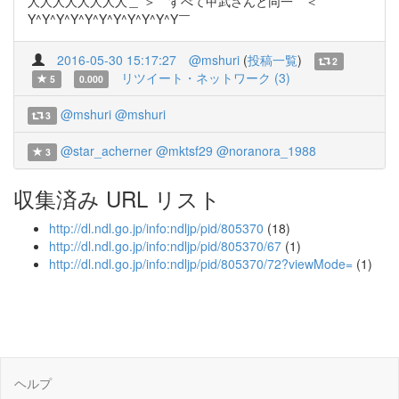
人人人人人人人人＿ ＞ すべて甲武さんと同一 ＜ ￣
Y^Y^Y^Y^Y^Y^Y^Y^Y^Y^Y￣
2016-05-30 15:17:27
@mshuri
(
投稿一覧
)
2
リツイート・ネットワーク (3)
5
0.000
@mshuri
@mshuri
3
@star_acherner
@mktsf29
@noranora_1988
3
収集済み URL リスト
http://dl.ndl.go.jp/info:ndljp/pid/805370
(18)
http://dl.ndl.go.jp/info:ndljp/pid/805370/67
(1)
http://dl.ndl.go.jp/info:ndljp/pid/805370/72?viewMode=
(1)
ヘルプ