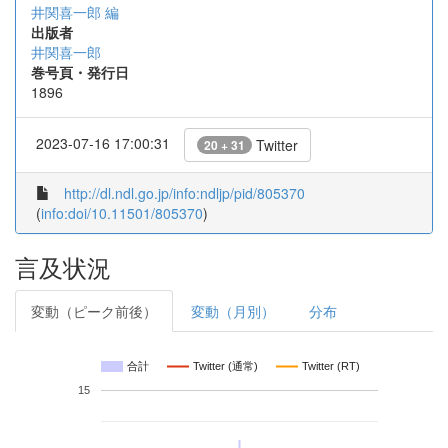
井関喜一郎 編
出版者
井関喜一郎
巻号頁・発行日
1896
2023-07-16 17:00:31
Twitter
20 + 31
http://dl.ndl.go.jp/info:ndljp/pid/805370
(
info:doi/10.11501/805370
)
言及状況
変動（ピーク前後）
変動（月別）
分布
合計
Twitter (通常)
Twitter (RT)
15