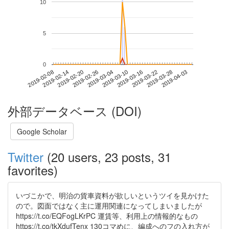
10
5
0
2019-03-28
2019-02-08
2019-02-26
2019-03-16
2019-04-03
2019-02-14
2019-03-04
2019-03-22
2019-02-20
2019-03-10
外部データベース (DOI)
Google Scholar
Twitter
(20 users, 23 posts, 31
favorites)
いづこかで、明治の貨車資料が欲しいというツイを見かけた
ので。図面ではなく主に運用関連になってしまいましたが
https://t.co/EQFogLKrPC 運賃等、利用上の情報的なもの
https://t.co/tkXdufTenx 130コマめに、編成へのフの入れ方が