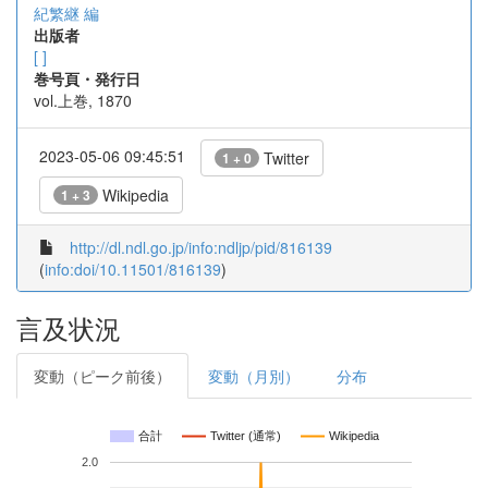
紀繁継 編
出版者
[ ]
巻号頁・発行日
vol.上巻, 1870
2023-05-06 09:45:51
Twitter
1 + 0
Wikipedia
1 + 3
http://dl.ndl.go.jp/info:ndljp/pid/816139
(
info:doi/10.11501/816139
)
言及状況
変動（ピーク前後）
変動（月別）
分布
合計
Twitter (通常)
Wikipedia
2.0