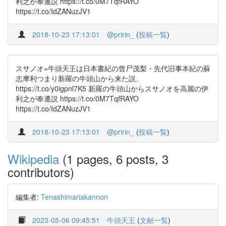
利之が奉遷説 https://t.co/0M7TqfRAYO
https://t.co/IdZANuzJV1
2018-10-23 17:13:01
@pririn_
(
投稿一覧
)
スサノオ=牛頭天王は日本書紀の曾尸茂梨・先代旧事本紀の蘇
志摩利つまり新羅の牛頭山から来た説、
https://t.co/y0igpnl7K5 新羅の牛頭山からスサノオを高麗の伊
利之が奉遷説 https://t.co/0M7TqfRAYO
https://t.co/IdZANuzJV1
2018-10-23 17:13:01
@pririn_
(
投稿一覧
)
Wikipedia
(1 pages, 6 posts, 3
contributors)
編集者:
Tenashimariakannon
2023-05-06 09:45:51
牛頭天王
(
文献一覧
)