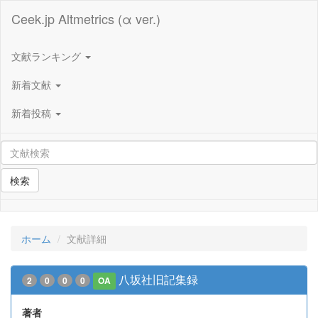
Ceek.jp Altmetrics (α ver.)
文献ランキング
新着文献
新着投稿
検索
ホーム
文献詳細
八坂社旧記集録
2
0
0
0
OA
著者