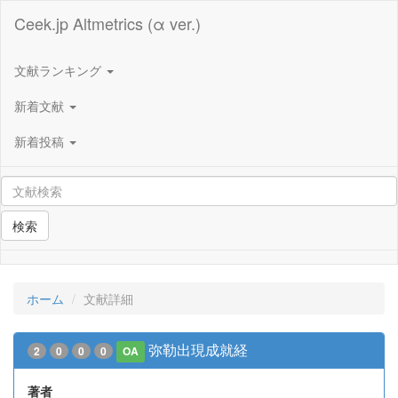
Ceek.jp Altmetrics (α ver.)
文献ランキング
新着文献
新着投稿
検索
ホーム
文献詳細
弥勒出現成就経
2
0
0
0
OA
著者