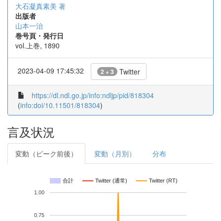
大石凝真素美 著
出版者
山本一治
巻号頁・発行日
vol.上巻, 1890
2023-04-09 17:45:32
Twitter
2 + 3
https://dl.ndl.go.jp/info:ndljp/pid/818304
(
info:doi/10.11501/818304
)
言及状況
変動（ピーク前後）
変動（月別）
分布
合計
Twitter (通常)
Twitter (RT)
1.00
0.75