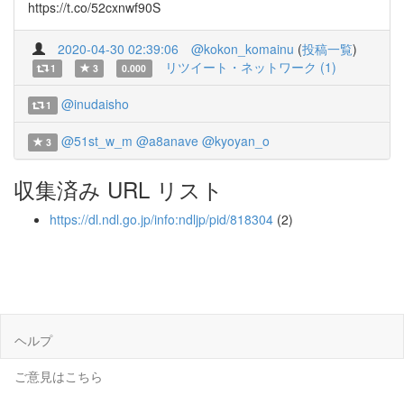
https://t.co/52cxnwf90S
2020-04-30 02:39:06
@kokon_komainu
(
投稿一覧
)
リツイート・ネットワーク (1)
1
3
0.000
@inudaisho
1
@51st_w_m
@a8anave
@kyoyan_o
3
収集済み URL リスト
https://dl.ndl.go.jp/info:ndljp/pid/818304
(2)
ヘルプ
ご意見はこちら