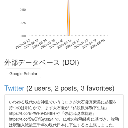
0.50
0.25
0.00
2023-04-29
2023-03-12
2023-03-30
2023-04-17
2023-05-05
2023-03-18
2023-04-05
2023-04-23
2023-03-24
2023-04-11
外部データベース (DOI)
Google Scholar
Twitter
(2 users, 2 posts, 3 favorites)
いわゆる現代の古神道でいうミロクが大石凝真素美に起源を
持つのは明らかで、まず大石凝が『仏説観弥勒下生経』
https://t.co/BPWR94S48R や『弥勒出現成就経』
https://t.co/SwQYGy3s24 で、仏教の弥勒経典に基づき、弥勒
は釈迦入滅後三千年の現代日本に下生すると主張しました。