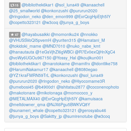
@bibliothek6kar1
@sol_luna49
@kanaachell
15
@25_smallworld
@konkonzushi
@pururun2020
@ringodon_neko
@den_emon999
@ExrQcgHpEtjh5IY
@copetto323121
@w3coq
@junya_g_boys
@hayabusaikki
@momoniku24
@nnokko
47
@VHUSSVoQI5pvemH
@yuriten315
@Hamatani_M
@tokidoki_mame
@MND7010
@nuko_nabe_kmt
@hanautauta
@1eGsVjhZl6gWBCi
@R7Ev0exQjHnXgC4
@voWy6UGOu967150
@Yossy_Hal
@koujikun001
@bibliothek6kar1
@marotokame
@mamifrx
@idontlike758
@HarumiNakamur17
@kanaachell
@8080egao
@YZ1kraFMRN59TrL
@konkonzushi
@sol_luna49
@pururun2020
@ringodon_neko
@Hiyocomame3R
@umebosi45
@b4900d1
@ishitatsu2877
@coconenophoto
@makotonare
@mikotonaga
@momococo_y
@METALMAX40
@ExrQcgHpEtjh5IY
@kamuisaca
@meltdowner_qma
@NJX6Pgu5BWKVQ8Y
@sunameri_whale
@copetto323121
@gerosyabu46
@junya_g_boys
@Sakitty_jp
@sumirenotube
@w3coq