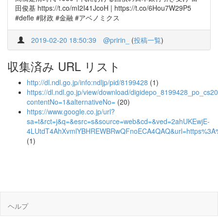
田俊基 https://t.co/mI2I41JcoH | https://t.co/6Hou7W29P5
#defle #財政 #金融 #アベノミクス
2019-02-20 18:50:39
@pririn_
(
投稿一覧
)
収集済み URL リスト
http://dl.ndl.go.jp/info:ndljp/pid/8199428
(1)
https://dl.ndl.go.jp/view/download/digidepo_8199428_po_cs2
contentNo=1&alternativeNo=
(20)
https://www.google.co.jp/url?
sa=t&rct=j&q=&esrc=s&source=web&cd=&ved=2ahUKEwjE-
4LUtdT4AhXvmlYBHREWBRwQFnoECA4QAQ&url=https%3A%2F
(1)
ヘルプ