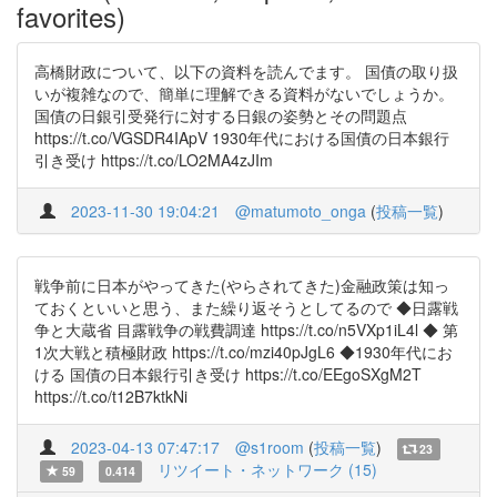
favorites)
高橋財政について、以下の資料を読んでます。 国債の取り扱
いが複雑なので、簡単に理解できる資料がないでしょうか。
国債の日銀引受発行に対する日銀の姿勢とその問題点
https://t.co/VGSDR4IApV 1930年代における国債の日本銀行
引き受け https://t.co/LO2MA4zJIm
2023-11-30 19:04:21
@matumoto_onga
(
投稿一覧
)
戦争前に日本がやってきた(やらされてきた)金融政策は知っ
ておくといいと思う、また繰り返そうとしてるので ◆日露戦
争と大蔵省 目露戦争の戦費調達 https://t.co/n5VXp1iL4l ◆ 第
1次大戦と積極財政 https://t.co/mzi40pJgL6 ◆1930年代にお
ける 国債の日本銀行引き受け https://t.co/EEgoSXgM2T
https://t.co/t12B7ktkNi
2023-04-13 07:47:17
@s1room
(
投稿一覧
)
23
リツイート・ネットワーク (15)
59
0.414