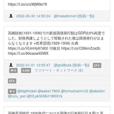
https://t.co/unzWjW9e78
2022-06-30 14:50:24
@masatomori
(
投稿一覧
)
高橋財政(1931-1936)での新規国債発行額はGDP比5%程度で
した。財政再建しようとして暗殺された後は国債発行が止ま
らなくなります ※世界恐慌(1929-1939) 出典
https://t.co/VUmHy97d00 10枚目 https://t.co/OStkmZca2b
https://t.co/90oaowX0WX
2022-01-01 12:55:47
@goldbuta
(
投稿一覧
)
4
リツイート・ネットワーク (2)
8
0.000
2
@itigithicket
@waka17805
@tomochami123
@akedon
6
@ruru_peri
@VLpkVklWJ1W0X1k
高橋是清時代 1930年代における国債の日本銀行引き受け 富