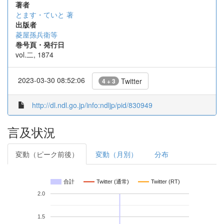
著者
とます・ていと 著
出版者
菱屋孫兵衛等
巻号頁・発行日
vol.二, 1874
2023-03-30 08:52:06
Twitter
4 + 3
http://dl.ndl.go.jp/info:ndljp/pid/830949
言及状況
変動（ピーク前後）
変動（月別）
分布
合計
Twitter (通常)
Twitter (RT)
2.0
1.5