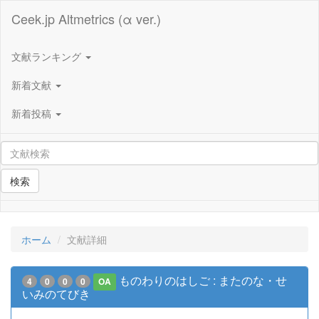
Ceek.jp Altmetrics (α ver.)
文献ランキング
新着文献
新着投稿
検索
ホーム
文献詳細
ものわりのはしご : またのな・せ
4
0
0
0
OA
いみのてびき