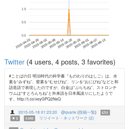
1.0
0.5
0.0
2015-06-07
2015-04-20
2015-05-08
2015-05-26
2015-06-13
2015-04-26
2015-05-14
2015-06-01
2015-05-02
2015-05-20
Twitter
(4 users, 4 posts, 3 favorites)
#ことばの日 明治時代の科学書『ものわりのはしご』は、水
素を“みずね”、窒素を“むせびね”、リンを“おにびね”などと和
語造語で表現したのですが、白金は“ぷらちね”、ストロンチ
ウムは“すとろんちね”と外来語を日本風訛りにしたようで
す。http://t.co/xeyGPQ2NsQ
2015-05-18 01:23:20
@qvarie
(
投稿一覧
)
2
リツイート・ネットワーク (2)
2
0.500