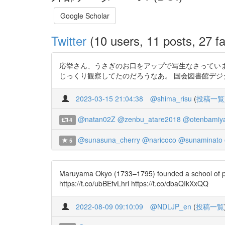
Google Scholar
Twitter
(10 users, 11 posts, 27 fa
応挙さん、うさぎのお口をアップで写生なさってい
じっくり観察してたのだろうなあ。 国会図書館デジタルコレクション ht
2023-03-15 21:04:38
@shima_risu
(
投稿一覧
@natan02Z
@zenbu_atare2018
@otenbamiy
4
@sunasuna_cherry
@naricoco
@sunaminato
5
Maruyama Okyo (1733–1795) founded a school of paint
https://t.co/ubBEfvLhrl https://t.co/dbaQIkXxQQ
2022-08-09 09:10:09
@NDLJP_en
(
投稿一覧