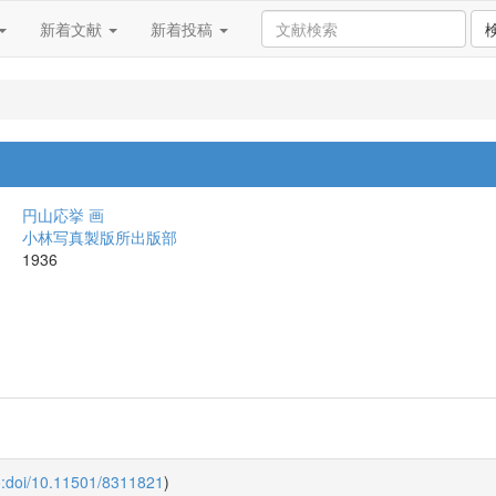
新着文献
新着投稿
円山応挙 画
小林写真製版所出版部
1936
o:doi/10.11501/8311821
)