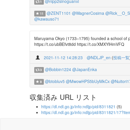
@nipp2sinoguanxi
1
@ZENT1101
@WagnerCosima
@Rick__O_S
11
@kawauso71
Maruyama Okyo (1733–1795) founded a school of paint
https://t.co/ubBEfvt8dd https://t.co/XMXYlHmVFQ
2021-11-12 14:28:23
@NDLJP_en
(
投稿一覧
@Bobbin1224
@JapanEnka
3
@btobluv5
@MwowHPS5bUyMkCx
@Nuitori1
8
収集済み URL リスト
https://dl.ndl.go.jp/info:ndljp/pid/8311821
(5)
https://dl.ndl.go.jp/info:ndljp/pid/8311821/