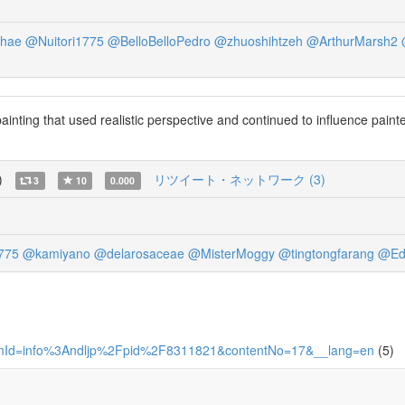
hae
@Nuitori1775
@BelloBelloPedro
@zhuoshihtzeh
@ArthurMarsh2
ing that used realistic perspective and continued to influence painter
)
リツイート・ネットワーク (3)
3
10
0.000
775
@kamiyano
@delarosaceae
@MisterMoggy
@tingtongfarang
@Ed
17?itemId=info%3Andljp%2Fpid%2F8311821&contentNo=17&__lang=en
(5)