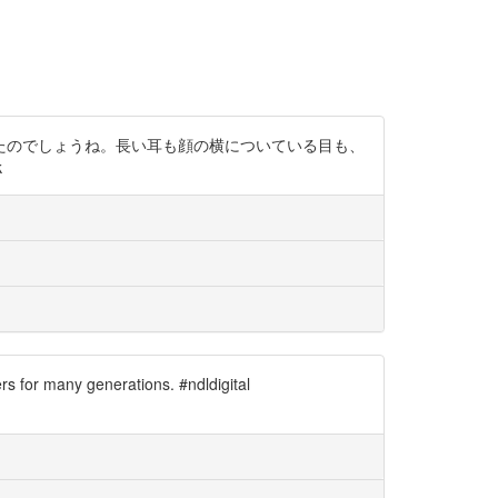
たのでしょうね。長い耳も顔の横についている目も、
k
s for many generations. #ndldigital