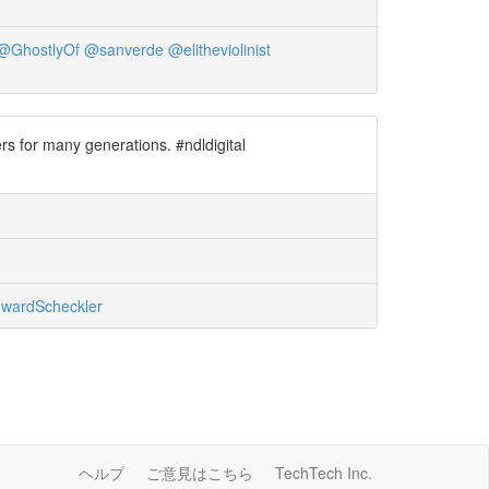
@GhostlyOf
@sanverde
@elitheviolinist
s for many generations. #ndldigital
wardScheckler
ヘルプ
ご意見はこちら
TechTech Inc.