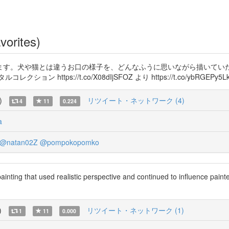
vorites)
ます。犬や猫とは違うお口の様子を、どんなふうに思いながら描いてい
tps://t.co/X08dIjSFOZ より https://t.co/ybRGEPy5L
)
リツイート・ネットワーク (4)
4
11
0.224
a
@natan02Z
@pompokopomko
ing that used realistic perspective and continued to influence painter
)
リツイート・ネットワーク (1)
1
11
0.000