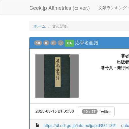
Ceek.jp Altmetrics (α ver.)
文献ランキング
ホーム
文献詳細
応挙名画譜
10
0
0
0
OA
著者
出版者
巻号頁・発行日
2023-03-15 21:35:38
Twitter
10 + 27
https://dl.ndl.go.jp/info:ndljp/pid/8311821
(
inf