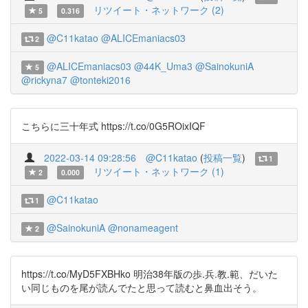
リツイート・ネットワーク (2)
5
0.316
@C11katao
@ALICEmaniacs03
2
@ALICEmaniacs03
@44K_Uma3
@SainokuniA
5
@rickyna7
@tonteki2016
こちらに三十年式 https://t.co/0G5ROixIQF
2022-03-14 09:28:56
@C11katao
(
投稿一覧
)
1
リツイート・ネットワーク (1)
2
0.000
@C11katao
1
@SainokuniA
@nonameagent
2
https://t.co/MyD5FXBHko 明治38年版の歩.兵.教.範、だいた
い同じものを尾が読んでたと思って読むと鼻血出そう。