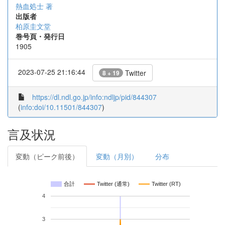
熱血処士 著
出版者
柏原圭文堂
巻号頁・発行日
1905
2023-07-25 21:16:44
Twitter
8 + 19
https://dl.ndl.go.jp/info:ndljp/pid/844307
(
info:doi/10.11501/844307
)
言及状況
変動（ピーク前後）
変動（月別）
分布
合計
Twitter (通常)
Twitter (RT)
4
3