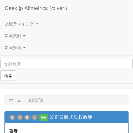
Ceek.jp Altmetrics (α ver.)
文献ランキング
新着文献
新着投稿
検索
ホーム
文献詳細
改正最新式歩兵教範
8
0
0
0
OA
著者