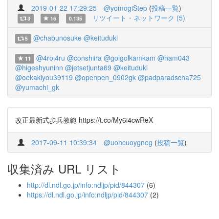
2019-01-22 17:29:25
@yomogiStep
(
投稿一覧
)
リツイート・ネットワーク (5)
3
16
0.135
@chabunosuke
@keituduki
5
@4roi4ru
@conshiira
@golgolkamkam
@ham043
11
@higeshyuninn
@jetsetjunta69
@keituduki
@oekakiyou39119
@openpen_0902gk
@padparadscha725
@yumachi_gk
改正最新式歩兵教範 https://t.co/My6i4cwReX
2017-09-11 10:39:34
@uohcuoygneg
(
投稿一覧
)
収集済み URL リスト
http://dl.ndl.go.jp/info:ndljp/pid/844307
(6)
https://dl.ndl.go.jp/info:ndljp/pid/844307
(2)