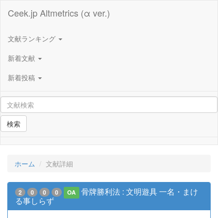
Ceek.jp Altmetrics (α ver.)
文献ランキング
新着文献
新着投稿
検索
ホーム
文献詳細
骨牌勝利法 : 文明遊具 一名・まけ
2
0
0
0
OA
る事しらず