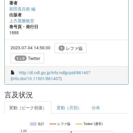
著者
前田喜兵衛 編
出版者
上方屋勝敗堂
巻号頁・発行日
1888
2023-07-04 14:56:00
レファ協
1
Twitter
1 + 0
http://dl.ndl.go.jp/info:ndljp/pid/861407
(
info:doi/10.11501/861407
)
言及状況
変動（ピーク前後）
変動（月別）
分布
合計
レファ協
Twitter (通常)
1.00