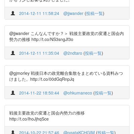
2014-12-11 11:58:24
@jjwander
(
投稿一覧
)
@jjwander こんなんですか？＞ 戦後主要政党の変遷と国会内
勢力の推移 http://t.co/NS3sngJf3o
2014-12-11 11:35:04
@2ndtaro
(
投稿一覧
)
@gjmorley 戦後日本の政党離合集散をまとめている資料みつ
けました。http://t.co/00dGqRnpJq
2014-11-22 18:50:44
@ohkumaneco
(
投稿一覧
)
戦後主要政党の変遷と国会内勢力の推移
http://t.co/lhoJjhqSce
2014-10-22 21:57:46
@ogataKCHGIM
(
投稿一覧
)