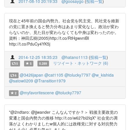
2017-08-10 20:19:33
@goosaygo
(
投稿一覧
)
現在と45年前の国会内勢力。社会党を民主党、民社党を維新
の党に置き換えると勢力分布はあまり変化なし。政治が変わ
らないのか、見た目が変わらなくても中身は変わったのか。
資料：神田広樹(2005)http://t.co/RtHgwvniBI
http://t.co/PduCy4YK5j
2014-12-25 18:35:23
@hatano1113
(
投稿一覧
)
リツイート・ネットワーク (6)
5
5
0.289
@3426japan
@cat1105
@tolucky7797
@w_kishida
6
@satow0209
@Transition1979
@myfavoritescene
@tolucky7797
2
"@2ndtaro: @jjwander こんなんですか？＞ 戦後主要政党の
変遷と国会内勢力の推移 http://t.co/w627bi2IqX" 社会党の凋
落がよくわかりましたw個人的には政権党に対する対抗勢力
がもう少し必要な気がしました。