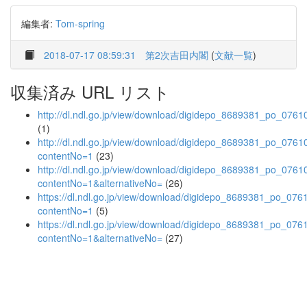
編集者:
Tom-spring
2018-07-17 08:59:31
第2次吉田内閣
(
文献一覧
)
収集済み URL リスト
http://dl.ndl.go.jp/view/download/digidepo_8689381_po_0761
(1)
http://dl.ndl.go.jp/view/download/digidepo_8689381_po_0761
contentNo=1
(23)
http://dl.ndl.go.jp/view/download/digidepo_8689381_po_0761
contentNo=1&alternativeNo=
(26)
https://dl.ndl.go.jp/view/download/digidepo_8689381_po_076
contentNo=1
(5)
https://dl.ndl.go.jp/view/download/digidepo_8689381_po_076
contentNo=1&alternativeNo=
(27)