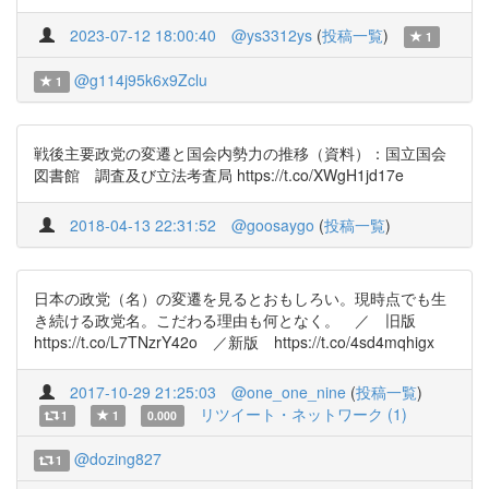
2023-07-12 18:00:40
@ys3312ys
(
投稿一覧
)
1
@g114j95k6x9Zclu
1
戦後主要政党の変遷と国会内勢力の推移（資料）：国立国会
図書館 調査及び立法考査局 https://t.co/XWgH1jd17e
2018-04-13 22:31:52
@goosaygo
(
投稿一覧
)
日本の政党（名）の変遷を見るとおもしろい。現時点でも生
き続ける政党名。こだわる理由も何となく。 ／ 旧版
https://t.co/L7TNzrY42o ／新版 https://t.co/4sd4mqhigx
2017-10-29 21:25:03
@one_one_nine
(
投稿一覧
)
リツイート・ネットワーク (1)
1
1
0.000
@dozing827
1