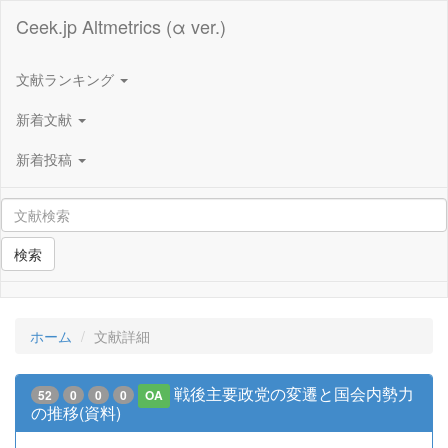
Ceek.jp Altmetrics (α ver.)
文献ランキング
新着文献
新着投稿
検索
ホーム
文献詳細
戦後主要政党の変遷と国会内勢力
52
0
0
0
OA
の推移(資料)