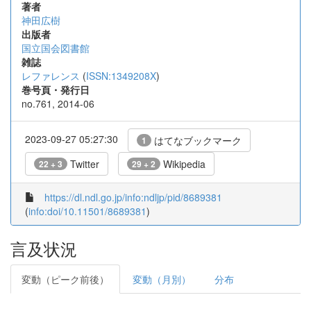
著者
神田広樹
出版者
国立国会図書館
雑誌
レファレンス
(
ISSN:1349208X
)
巻号頁・発行日
no.761, 2014-06
2023-09-27 05:27:30
はてなブックマーク
1
Twitter
Wikipedia
22 + 3
29 + 2
https://dl.ndl.go.jp/info:ndljp/pid/8689381
(
info:doi/10.11501/8689381
)
言及状況
変動（ピーク前後）
変動（月別）
分布