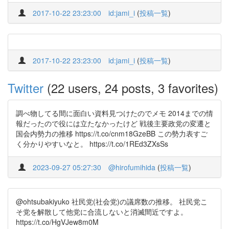
2017-10-22 23:23:00
id:jami_i
(
投稿一覧
)
2017-10-22 23:23:00
id:jami_i
(
投稿一覧
)
Twitter
(22 users, 24 posts, 3 favorites)
調べ物してる間に面白い資料見つけたのでメモ 2014までの情
報だったので役には立たなかったけど 戦後主要政党の変遷と
国会内勢力の推移 https://t.co/cnm18GzeBB この勢力表すご
く分かりやすいなと。 https://t.co/1REd3ZXsSs
2023-09-27 05:27:30
@hirofumihida
(
投稿一覧
)
@ohtsubakiyuko 社民党(社会党)の議席数の推移。 社民党こ
そ党を解散して他党に合流しないと消滅間近ですよ。
https://t.co/HgVJew8m0M