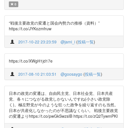
0
“戦後主要政党の変遷と国会内勢力の推移（資料）”
https://t.co/JYKozmfruw
2017-10-22 23:23:59
@jami_i
(
投稿一覧
)
https://t.co/XWgH1jd17e
2017-08-10 21:03:51
@goosaygo
(
投稿一覧
)
日本の政党の変遷は、自由民主党、日本社会党、日本共産
党、各々につながる政党しかないんですね(小さい政党除
く)。極左野党が今のような狂った政争を繰り返すのも当然。
日本が共産化しなかったのが不思議なくらい。 戦後主要政党
の変遷よりhttps://t.co/pwGkSwzsIB https://t.co/zQ2TywmPKI