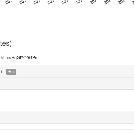
tes)
co/HqGl7O9GPc
覧
)
1