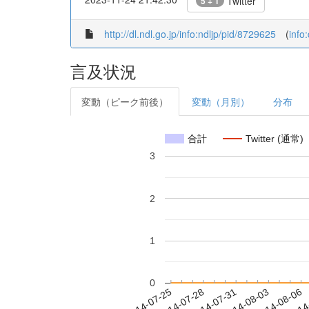
Twitter
5 + 1
http://dl.ndl.go.jp/info:ndljp/pid/8729625
(
info
言及状況
変動（ピーク前後）
変動（月別）
分布
合計
Twitter (通常)
3
2
1
0
2014-07-31
2014-08-03
2014-08-06
2014
2014-07-25
2014-07-28