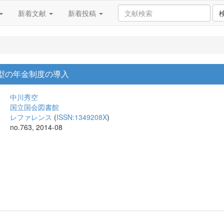
新着文献
新着投稿
層型の年金制度の導入
中川秀空
国立国会図書館
レファレンス
(
ISSN:1349208X
)
no.763, 2014-08