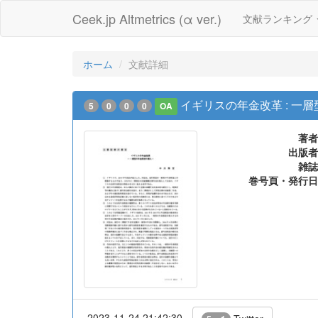
Ceek.jp Altmetrics (α ver.)
文献ランキング
ホーム
文献詳細
イギリスの年金改革 : 一
5
0
0
0
OA
著者
出版者
雑誌
巻号頁・発行日
2023-11-24 21:42:30