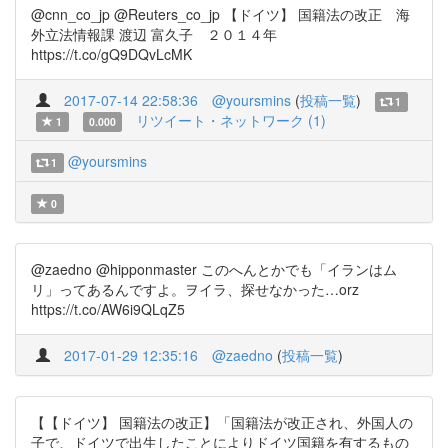
@cnn_co_jp @Reuters_co_jp 【ドイツ】 国籍法の改正 海
外立法情報課 渡辺 富久子 ２０１４年
https://t.co/gQ9DQvLcMK
2017-07-14 22:58:36
@yoursmins
(
投稿一覧
)
1
リツイート・ネットワーク (1)
1
0.000
@yoursmins
1
0
@zaedno @hipponmaster このへんとかでも「イランはム
リ」ってあるんですよ。ヲイラ、探せなかった…orz
https://t.co/AW6i9QLqZ5
2017-01-29 12:35:16
@zaedno
(
投稿一覧
)
【【ドイツ】 国籍法の改正】「国籍法が改正され、外国人の
子で、ドイツで出生したことによりドイツ国籍を有するもの