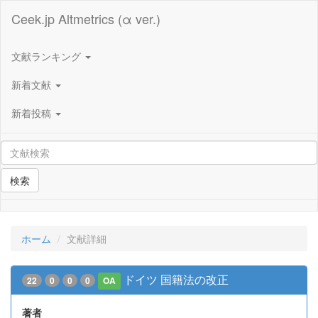
Ceek.jp Altmetrics (α ver.)
文献ランキング
新着文献
新着投稿
検索
ホーム
文献詳細
ドイツ 国籍法の改正
22
0
0
0
OA
著者