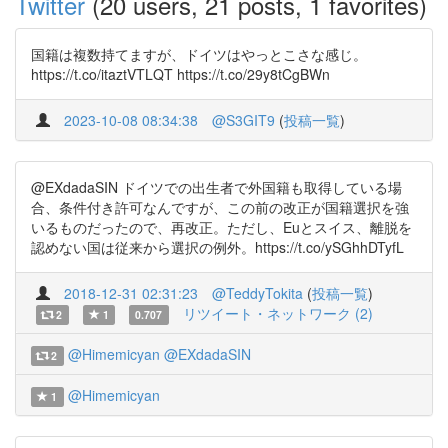
Twitter
(20 users, 21 posts, 1 favorites)
国籍は複数持てますが、ドイツはやっとこさな感じ。
https://t.co/itaztVTLQT https://t.co/29y8tCgBWn
2023-10-08 08:34:38
@S3GIT9
(
投稿一覧
)
@EXdadaSIN ドイツでの出生者で外国籍も取得している場
合、条件付き許可なんですが、この前の改正が国籍選択を強
いるものだったので、再改正。ただし、Euとスイス、離脱を
認めない国は従来から選択の例外。https://t.co/ySGhhDTyfL
2018-12-31 02:31:23
@TeddyTokita
(
投稿一覧
)
リツイート・ネットワーク (2)
2
1
0.707
@Himemicyan
@EXdadaSIN
2
@Himemicyan
1