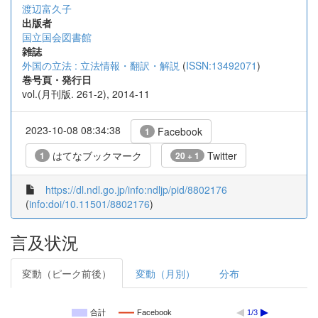
渡辺富久子
出版者
国立国会図書館
雑誌
外国の立法 : 立法情報・翻訳・解説
(
ISSN:13492071
)
巻号頁・発行日
vol.(月刊版. 261-2), 2014-11
2023-10-08 08:34:38
Facebook
1
はてなブックマーク
Twitter
1
20 + 1
https://dl.ndl.go.jp/info:ndljp/pid/8802176
(
info:doi/10.11501/8802176
)
言及状況
変動（ピーク前後）
変動（月別）
分布
合計
Facebook
1/3