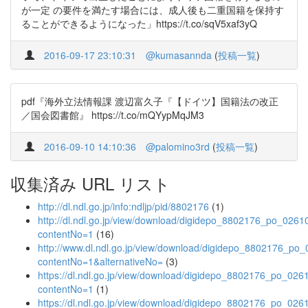
が一定 の要件を満たす場合には、成人後も二重国籍を保持す
ることができるようになった」https://t.co/sqV5xaf3yQ
2016-09-17 23:10:31
@kumasannda
(
投稿一覧
)
pdf『海外立法情報課 渡辺富久子『【ドイツ】国籍法の改正
／国会図書館』 https://t.co/mQYypMqJM3
2016-09-10 14:10:36
@palomino3rd
(
投稿一覧
)
収集済み URL リスト
http://dl.ndl.go.jp/info:ndljp/pid/8802176
(1)
http://dl.ndl.go.jp/view/download/digidepo_8802176_po_0261
contentNo=1
(16)
http://www.dl.ndl.go.jp/view/download/digidepo_8802176_po
contentNo=1&alternativeNo=
(3)
https://dl.ndl.go.jp/view/download/digidepo_8802176_po_026
contentNo=1
(1)
https://dl.ndl.go.jp/view/download/digidepo_8802176_po_026