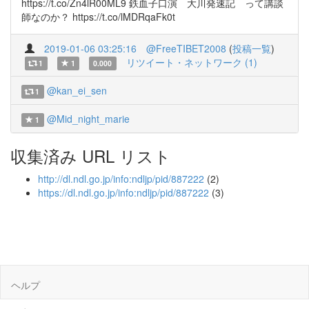
https://t.co/Zn4lR00ML9 鉄血子口演 大川発速記 って講談
師なのか？ https://t.co/lMDRqaFk0t
2019-01-06 03:25:16
@FreeTIBET2008
(
投稿一覧
)
リツイート・ネットワーク (1)
1
1
0.000
@kan_ei_sen
1
@Mid_night_marie
1
収集済み URL リスト
http://dl.ndl.go.jp/info:ndljp/pid/887222
(2)
https://dl.ndl.go.jp/info:ndljp/pid/887222
(3)
ヘルプ