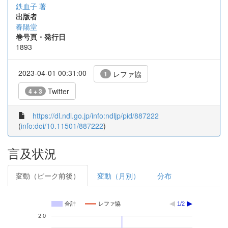
鉄血子 著
出版者
春陽堂
巻号頁・発行日
1893
2023-04-01 00:31:00
レファ協
1
Twitter
4 + 3
https://dl.ndl.go.jp/info:ndljp/pid/887222
(
info:doi/10.11501/887222
)
言及状況
変動（ピーク前後）
変動（月別）
分布
合計
レファ協
1/2
2.0