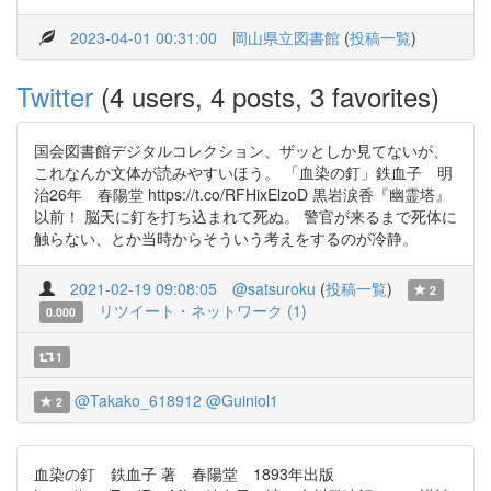
2023-04-01 00:31:00
岡山県立図書館
(
投稿一覧
)
Twitter
(4 users, 4 posts, 3 favorites)
国会図書館デジタルコレクション、ザッとしか見てないが、
これなんか文体が読みやすいほう。 「血染の釘」鉄血子 明
治26年 春陽堂 https://t.co/RFHixElzoD 黒岩涙香『幽霊塔』
以前！ 脳天に釘を打ち込まれて死ぬ。 警官が来るまで死体に
触らない、とか当時からそういう考えをするのが冷静。
2021-02-19 09:08:05
@satsuroku
(
投稿一覧
)
2
リツイート・ネットワーク (1)
0.000
1
@Takako_618912
@Guiniol1
2
血染の釘 鉄血子 著 春陽堂 1893年出版