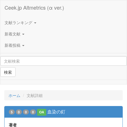
Ceek.jp Altmetrics (α ver.)
文献ランキング
新着文献
新着投稿
検索
ホーム
文献詳細
血染の釘
5
0
0
0
OA
著者