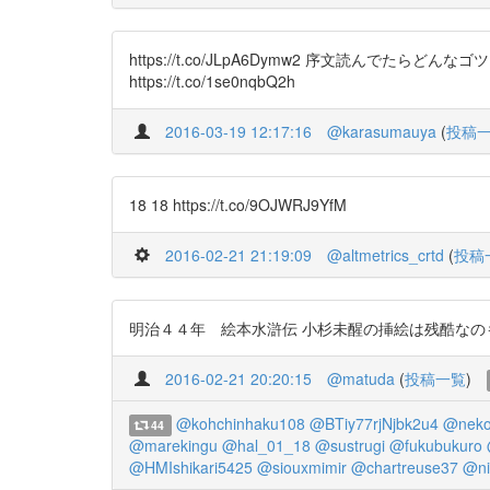
https://t.co/JLpA6Dymw2 序文読
https://t.co/1se0nqbQ2h
2016-03-19 12:17:16
@karasumauya
(
投稿
18 18 https://t.co/9OJWRJ9YfM
2016-02-21 21:19:09
@altmetrics_crtd
(
投稿
明治４４年 絵本水滸伝 小杉未醒の挿絵は残酷なのも楽しげ https:
2016-02-21 20:20:15
@matuda
(
投稿一覧
)
@kohchinhaku108
@BTiy77rjNjbk2u4
@neko
44
@marekingu
@hal_01_18
@sustrugi
@fukubukuro
@HMIshikari5425
@siouxmimir
@chartreuse37
@ni