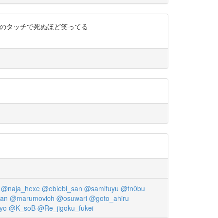
予想外のタッチで死ぬほど笑ってる
@naja_hexe
@ebiebi_san
@samifuyu
@tn0bu
an
@marumovich
@osuwari
@goto_ahiru
yo
@K_soB
@Re_jigoku_fukei