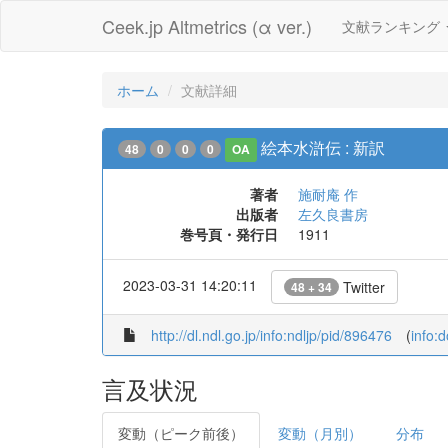
Ceek.jp Altmetrics (α ver.)
文献ランキング
ホーム
文献詳細
絵本水滸伝 : 新訳
48
0
0
0
OA
著者
施耐庵 作
出版者
左久良書房
巻号頁・発行日
1911
2023-03-31 14:20:11
Twitter
48 + 34
http://dl.ndl.go.jp/info:ndljp/pid/896476
(
info:
言及状況
変動（ピーク前後）
変動（月別）
分布