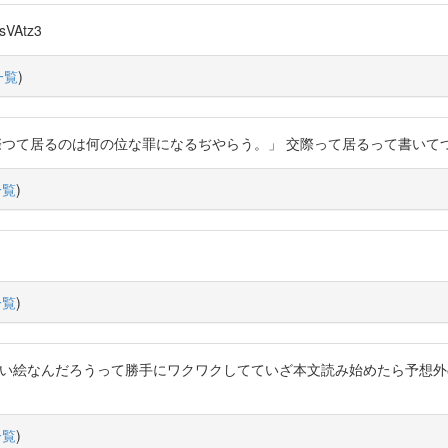
UsVAtz3
一覧
)
泊の軍師呉学究と交際つて居るのは何の位な罪になるぢやらう。」 交際って居るっ
一覧
)
一覧
)
んでたらどんなゴツい絵なんだろうって勝手にワクワクしてていざ本文読み始めたら
一覧
)