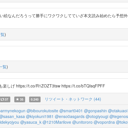
んでたらどんなゴツい絵なんだろうって勝手にワクワクしてていざ本文読み始めたら
一覧
)
一覧
)
//t.co/R1ZOZT3tsw https://t.co/bTQIsqFPFF
リツイート・ネットワーク (44)
37
35
0.240
armynekogun
@bibourokutosite
@smart0401
@gonpashin
@otakuaoi
@sasan_kasa
@kiyokuni1981
@enso0asgards
@otogiyougi
@tegenos
idekyojyou
@yasuca_k
@1210Marilove
@unitororo
@vopordna
@toko