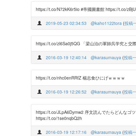
https://t.co/N72kK6r5io #帝國圖書館 https://t.co/zBj
2019-05-23 02:34:53
@kaho1122tora
(
投稿
https://t.co/zl6Sa0j5QG 「梁山
2016-03-19 12:40:14
@karasumauya
(
投稿
https://t.co/nhc0enRRfZ 楊志食ひにげｗｗｗｗ
2016-03-19 12:26:52
@karasumauya
(
投稿
https://t.co/JLpA6Dymw2 序文読
https://t.co/1se0nqbQ2h
2016-03-19 12:17:16
@karasumauya
(
投稿