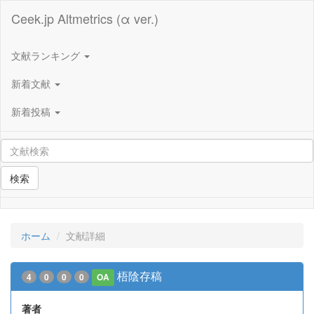
Ceek.jp Altmetrics (α ver.)
文献ランキング
新着文献
新着投稿
検索
ホーム
文献詳細
梧陰存稿
4
0
0
0
OA
著者