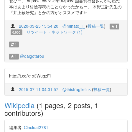
ぜひー。 https://t.co/NCerg9MpxW 国書刊行会さんから出た
本はあまり梧陰存稿のことなかったかもー。 木野主計先生の
『井上毅研究』とかの方がオススメです✨
2020-03-25 15:54:20
@minato_i_
(
投稿一覧
)
1
リツイート・ネットワーク (1)
0.000
1
@daigotarou
1
http://t.co/x1x3WugzFl
2015-07-11 04:01:57
@thisfragilelink
(
投稿一覧
)
Wikipedia
(1 pages, 2 posts, 1
contributors)
編集者:
Cincleat2781