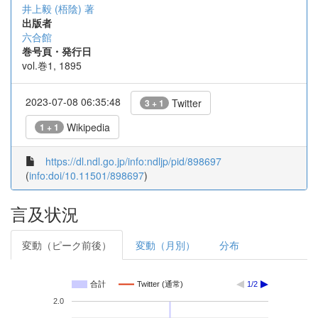
井上毅 (梧陰) 著
出版者
六合館
巻号頁・発行日
vol.巻1, 1895
2023-07-08 06:35:48
Twitter
3 + 1
Wikipedia
1 + 1
https://dl.ndl.go.jp/info:ndljp/pid/898697
(
info:doi/10.11501/898697
)
言及状況
変動（ピーク前後）
変動（月別）
分布
合計
Twitter (通常)
1/2
2.0