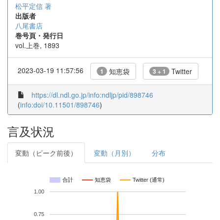
松平定信 著
出版者
八尾書店
巻号頁・発行日
vol.上巻, 1893
2023-03-19 11:57:56
知恵袋
Twitter
1
3 + 1
https://dl.ndl.go.jp/info:ndljp/pid/898746
(
info:doi/10.11501/898746
)
言及状況
変動（ピーク前後）
変動（月別）
分布
合計
知恵袋
Twitter (通常)
1.00
0.75