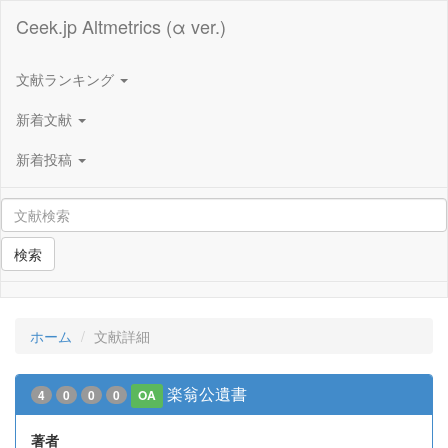
Ceek.jp Altmetrics (α ver.)
文献ランキング
新着文献
新着投稿
検索
ホーム
文献詳細
楽翁公遺書
4
0
0
0
OA
著者