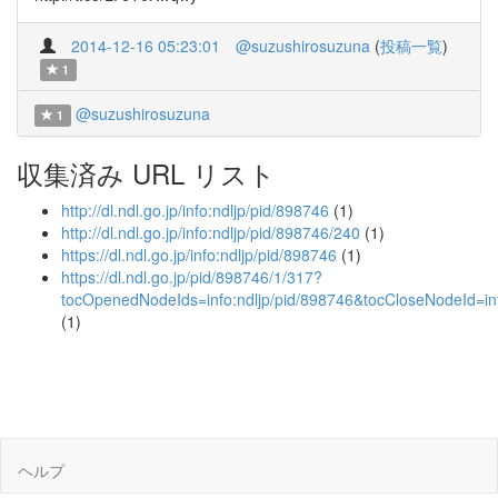
2014-12-16 05:23:01
@suzushirosuzuna
(
投稿一覧
)
1
@suzushirosuzuna
1
収集済み URL リスト
http://dl.ndl.go.jp/info:ndljp/pid/898746
(1)
http://dl.ndl.go.jp/info:ndljp/pid/898746/240
(1)
https://dl.ndl.go.jp/info:ndljp/pid/898746
(1)
https://dl.ndl.go.jp/pid/898746/1/317?
tocOpenedNodeIds=info:ndljp/pid/898746&tocCloseNodeId=in
(1)
ヘルプ