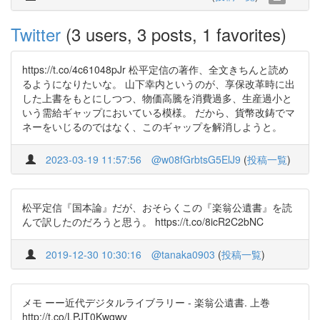
Twitter
(3 users, 3 posts, 1 favorites)
https://t.co/4c61048pJr 松平定信の著作、全文きちんと読め
るようになりたいな。 山下幸内というのが、享保改革時に出
した上書をもとにしつつ、物価高騰を消費過多、生産過小と
いう需給ギャップにおいている模様。 だから、貨幣改鋳でマ
ネーをいじるのではなく、このギャップを解消しようと。
2023-03-19 11:57:56
@w08fGrbtsG5ElJ9
(
投稿一覧
)
松平定信『国本論』だが、おそらくこの『楽翁公遺書』を読
んで訳したのだろうと思う。 https://t.co/8icR2C2bNC
2019-12-30 10:30:16
@tanaka0903
(
投稿一覧
)
メモ ーー近代デジタルライブラリー - 楽翁公遺書. 上巻
http://t.co/LPJT0Kwqwy