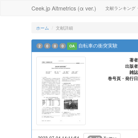
Ceek.jp Altmetrics (α ver.)
文献ランキング
ホーム
文献詳細
自転車の衝突実験
2
0
0
0
OA
著者
出版者
雑誌
巻号頁・発行日
2023-07-04 14:11:54