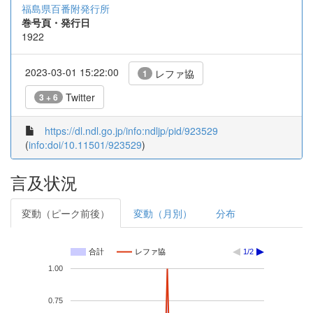
福島県百番附発行所
巻号頁・発行日
1922
2023-03-01 15:22:00
レファ協
1
Twitter
3 + 6
https://dl.ndl.go.jp/info:ndljp/pid/923529
(
info:doi/10.11501/923529
)
言及状況
変動（ピーク前後）
変動（月別）
分布
合計
レファ協
1/2
1.00
0.75