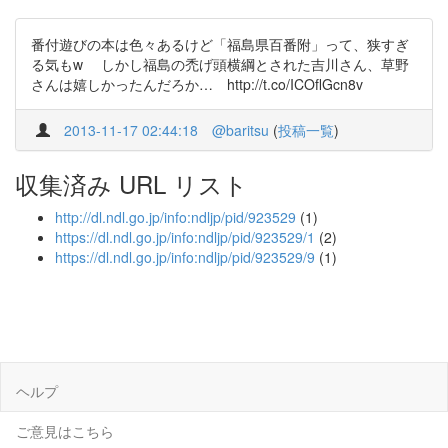
番付遊びの本は色々あるけど「福島県百番附」って、狭すぎ
る気もw しかし福島の禿げ頭横綱とされた吉川さん、草野
さんは嬉しかったんだろか… http://t.co/ICOflGcn8v
2013-11-17 02:44:18
@baritsu
(
投稿一覧
)
収集済み URL リスト
http://dl.ndl.go.jp/info:ndljp/pid/923529
(1)
https://dl.ndl.go.jp/info:ndljp/pid/923529/1
(2)
https://dl.ndl.go.jp/info:ndljp/pid/923529/9
(1)
ヘルプ
ご意見はこちら