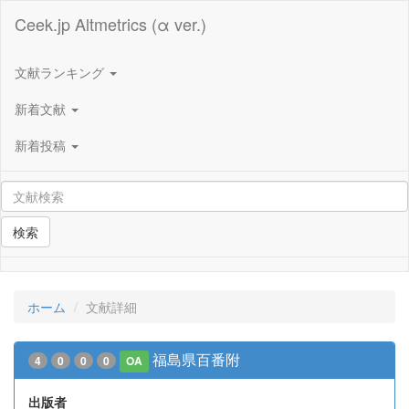
Ceek.jp Altmetrics (α ver.)
文献ランキング
新着文献
新着投稿
検索
ホーム
文献詳細
福島県百番附
4
0
0
0
OA
出版者