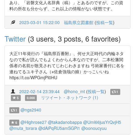
あり、「岩磐文化人名辞典（稿）」とあるのですが、この資
料の所在も分からず、これ以上の情報がない状態です。
2023-03-01 15:22:00
福島県立図書館
(
投稿一覧
)
Twitter
(3 users, 3 posts, 6 favorites)
大正11年発行の『福島県百番附』、何せ大正時代の内輪ネタ
なので私が読んでもよくわからん本なのですが、二本松藩関
係者の名前が散見されてじわじわきますね 弓術家番付に名を
連ねてるユキ子さん（※佐倉強哉の娘）かっこいいね
https://t.co/WPGmjPI0HU
2022-02-14 23:39:44
@hono_mt
(
投稿一覧
)
1
リツイート・ネットワーク (1)
5
0.000
@ngs2940
1
@Highrose27
@takadanobappa
@Uml66jusYrQvjH5
6
@muta_torara
@dAiPqRU5amSGPi1
@oonoucyuu