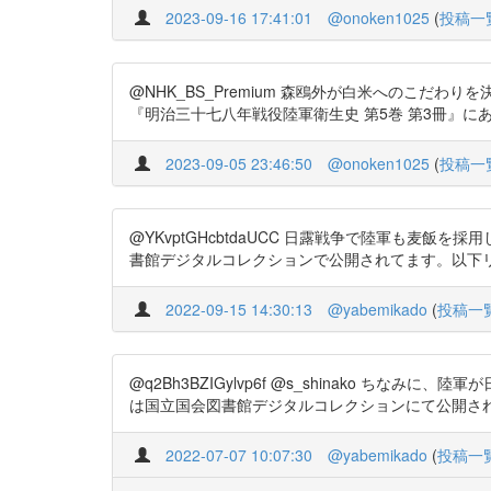
2023-09-16 17:41:01
@onoken1025
(
投稿一
@NHK_BS_Premium 森鴎外が白米へのこ
『明治三十七八年戦役陸軍衛生史 第5巻 第3冊』にある。以
2023-09-05 23:46:50
@onoken1025
(
投稿一
@YKvptGHcbtdaUCC 日露戦争で陸軍も麦
書館デジタルコレクションで公開されてます。以下リンク参照
2022-09-15 14:30:13
@yabemikado
(
投稿一
@q2Bh3BZIGylvp6f @s_shinako 
は国立国会図書館デジタルコレクションにて公開されており、
2022-07-07 10:07:30
@yabemikado
(
投稿一