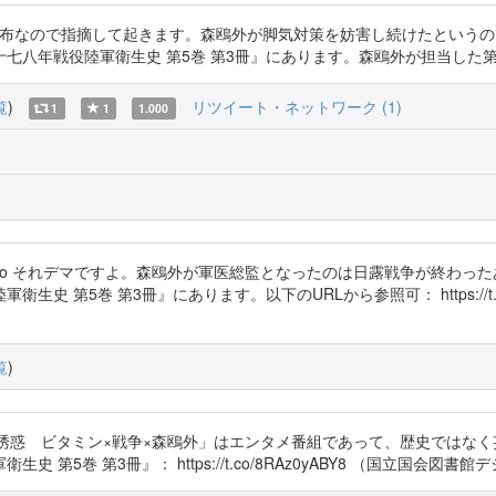
 明らかなデマの流布なので指摘して起きます。森鴎外が脚気対策を妨害し続けた
役陸軍衛生史 第5巻 第3冊』にあります。森鴎外が担当した第二軍も麦飯を導入
覧
)
リツイート・ネットワーク (1)
1
1
1.000
atsuji_yamamoto それデマですよ。森鴎外が軍医総監となったのは日露戦
 第5巻 第3冊』にあります。以下のURLから参照可： https://t.c
覧
)
タインの誘惑 ビタミン×戦争×森鴎外」はエンタメ番組であって、歴史では
5巻 第3冊』： https://t.co/8RAz0yABY8 （国立国会図