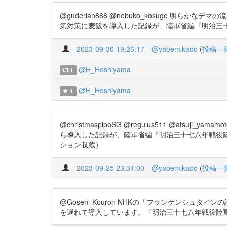
@guderian888 @nobuko_kosuge
気対策に麦飯を導入した記録が、陸軍省編『明治三十七八年戦
2023-09-30 19:26:17
@yabemikado
(
投稿一
@H_Hoshiyama
1
@H_Hoshiyama
1
@christmaspipoSG @regulus511 @
ら導入した記録が、陸軍省編『明治三十七八年戦役陸軍衛生史
ション収蔵）
2023-09-25 23:31:00
@yabemikado
(
投稿一
@Gosen_Kouron NHKの「フランケンシュ
を遅れて導入しています。『明治三十七八年戦役陸軍衛生史 第