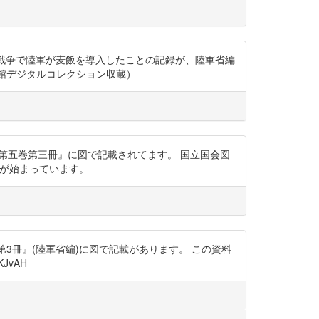
日露戦争で陸軍が麦飯を導入したことの記録が、陸軍省編
会図書館デジタルコレクション収蔵）
史 第五巻第三冊』に図で記載されてます。 国立国会図
導入が始まっています。
5巻 第3冊』(陸軍省編)に図で記載があります。 この資料
JvAH