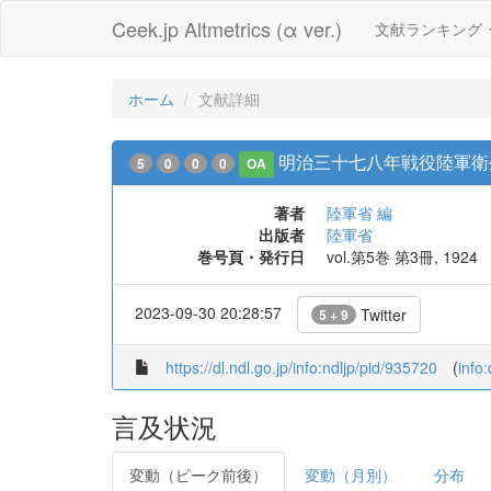
Ceek.jp Altmetrics (α ver.)
文献ランキング
ホーム
文献詳細
明治三十七八年戦役陸軍衛
5
0
0
0
OA
著者
陸軍省 編
出版者
陸軍省
巻号頁・発行日
vol.第5巻 第3冊, 1924
2023-09-30 20:28:57
Twitter
5 + 9
https://dl.ndl.go.jp/info:ndljp/pid/935720
(
info
言及状況
変動（ピーク前後）
変動（月別）
分布