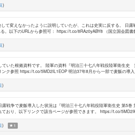
覧
)
だわりを決して変えなかったように説明していたが、これは史実に反する。 
下のURLから参照可： https://t.co/8RAz0yABY8 （国立国
覧
)
飯を採用していた根拠資料です。 陸軍の資料『明治三十七八年戦役陸軍衛生
 https://t.co/5MD2IL1EOP 明治37年8月から一部で麦飯の
覧
)
ちなみに、陸軍が日露戦争で麦飯導入した状況は『明治三十七八年戦役陸軍衛生史 第
以下リンクで該当ページが参照できます。 https://t.co/5MD2IK
覧
)
1