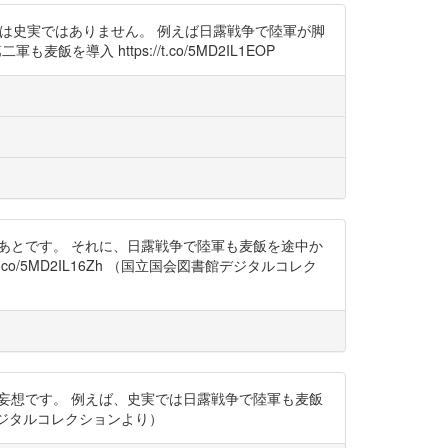
というのは史実ではありません。 例えば日露戦争で陸軍が脚
 https://t.co/5MD2IL1EOP
争が終わったあとです。 それに、日露戦争で陸軍も麦飯を途中か
o/5MD2IL16Zh （国立国会図書館デジタルコレク
なく妄想です。 例えば、史実では日露戦争で陸軍も麦飯
書館デジタルコレクションより）