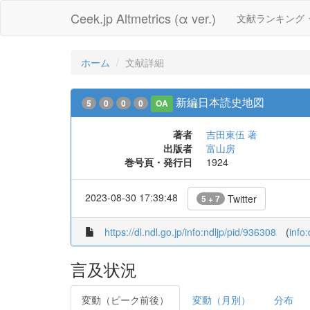
Ceek.jp Altmetrics (α ver.)
文献ランキング
ホーム
文献詳細
新編日本読史地図
5
0
0
0
OA
著者
吉田東伍 著
出版者
富山房
巻号頁・発行日
1924
2023-08-30 17:39:48
Twitter
5 + 7
https://dl.ndl.go.jp/info:ndljp/pid/936308
(
info
言及状況
変動（ピーク前後）
変動（月別）
分布