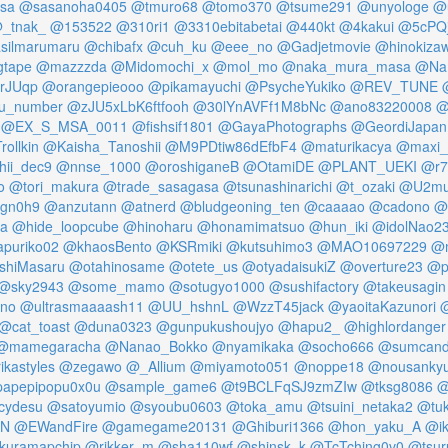
usa
@sasanoha0405
@tmuro68
@tomo370
@tsume291
@unyologe
@
_tnak_
@153522
@310ri1
@3310ebitabetai
@440kt
@4kakui
@5cPQj
silmarumaru
@chibafx
@cuh_ku
@eee_no
@Gadjetmovie
@hinokiza
gtape
@mazzzda
@Midomochi_x
@mol_mo
@naka_mura_masa
@Nam
rJUqp
@orangepieooo
@pikamayuchi
@PsycheYukiko
@REV_TUNE
u_number
@zJU5xLbK6ftfooh
@30lYnAVFf1M8bNc
@ano83220008
@
@EX_S_MSA_0011
@fishsif1801
@GayaPhotographs
@GeordiJapan
ollkin
@Kaisha_Tanoshii
@M9PDtiw86dEfbF4
@maturikacya
@maxi_
hii_dec9
@nnse_1000
@oroshiganeB
@OtamiDE
@PLANT_UEKI
@r7
o
@tori_makura
@trade_sasagasa
@tsunashinarichi
@t_ozaki
@U2mu
gn0h9
@anzutann
@atnerd
@bludgeoning_ten
@caaaao
@cadono
@
a
@hide_loopcube
@hinoharu
@honamimatsuo
@hun_iki
@idolNao2
puriko02
@khaosBento
@KSRmiki
@kutsuhimo3
@MAO10697229
@m
shiMasaru
@otahinosame
@otete_us
@otyadaisukiZ
@overture23
@p
@sky2943
@some_mamo
@sotugyo1000
@sushifactory
@takeusagin
ino
@ultrasmaaaash11
@UU_hshnL
@WzzT45jack
@yaoitaKazunori
@
@cat_toast
@duna0323
@gunpukushoujyo
@hapu2_
@highlordanger
@mamegaracha
@Nanao_Bokko
@nyamikaka
@socho666
@sumcan
ikastyles
@zegawo
@_Allium
@miyamoto051
@noppe18
@nousanky
apepipopu0x0u
@sample_game6
@t9BCLFqSJ9zmZIw
@tksg8086
@
cydesu
@satoyumio
@syoubu0603
@toka_amu
@tsuini_netaka2
@tuk
PN
@EWandFire
@gamegame20131
@Ghiburi1366
@hon_yaku_A
@ik
kuramapchip
@rikker_m
@sha110wf
@shinsk_k
@TcTching0v0
@tsur