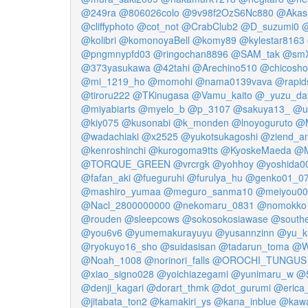
@249ra
@806026colo
@9v98f2OzS6Nc880
@Akas
@cliffyphoto
@cot_not
@CrabClub2
@D_suzumi0
@
@kolibri
@komonoyaBell
@komy89
@kylestar8163
@pngmnypfd03
@ringochan8896
@SAM_tak
@smX
@373yasukawa
@42tahi
@Arechino510
@chicosh
@mi_1219_ho
@momohi
@nama0139vava
@rapid
@tiroru222
@TKinugasa
@Vamu_kaito
@_yuzu_da
@miyabiarts
@myelo_b
@p_3107
@sakuya13_
@u
@kiy075
@kusonabi
@k_monden
@lnoyoguruto
@M
@wadachiaki
@x2525
@yukotsukagoshi
@ziend_a
@kenroshinchi
@kurogoma9tts
@KyoskeMaeda
@M
@TORQUE_GREEN
@vrcrgk
@yohhoy
@yoshida0
@fafan_aki
@fueguruhi
@furulya_hu
@genko01_0
@mashiro_yumaa
@meguro_sanma10
@meiyou00
@Nacl_2800000000
@nekomaru_0831
@nomokko
@rouden
@sleepcows
@sokosokosiawase
@south
@you6v6
@yumemakurayuyu
@yusannzinn
@yu_k
@ryokuyo16_sho
@suidasisan
@tadarun_toma
@W
@Noah_1008
@norinori_falls
@OROCHI_TUNGUS
@xiao_signo028
@yoichiazegami
@yunimaru_w
@5
@denji_kagari
@dorart_thmk
@dot_gurumi
@erica_
@jitabata_ton2
@kamakiri_ys
@kana_inblue
@kawa