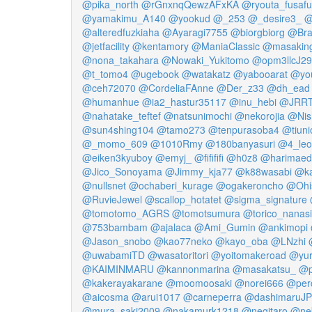
@pika_north
@rGnxnqQewzAFxKA
@ryouta_fusaf
@yamakimu_A140
@yookud
@_253
@_desire3_
@
@alteredfuzkiaha
@Ayaragi7755
@biorgbiorg
@Bra
@jetfacility
@kentamory
@ManiaClassic
@masakin
@nona_takahara
@Nowaki_Yukitomo
@opm3llcJ29
@t_tomo4
@ugebook
@watakatz
@yabooarat
@yo
@ceh72070
@CordeliaFAnne
@Der_z33
@dh_ead
@humanhue
@ia2_hastur35117
@inu_hebi
@JRRTr
@nahatake_teftef
@natsunimochi
@nekorojia
@Nis
@sun4shing104
@tamo273
@tenpurasoba4
@tiuni
@_momo_609
@1010Rmy
@180banyasuri
@4_leo
@eiken3kyuboy
@emyj_
@fifififi
@h0z8
@harimaed
@Jico_Sonoyama
@Jimmy_kja77
@k88wasabi
@ka
@nullsnet
@ochaberi_kurage
@ogakeroncho
@Ohi
@RuvieJewel
@scallop_hotatet
@sigma_signature
@tomotomo_AGRS
@tomotsumura
@torico_nanas
@753bambam
@ajalaca
@Ami_Gumin
@ankimopi
@Jason_snobo
@kao77neko
@kayo_oba
@LNzhi
@uwabamiTD
@wasatoritori
@yoitomakeroad
@yur
@KAIMINMARU
@kannonmarina
@masakatsu_
@p
@kakerayakarane
@moomoosaki
@norei666
@per
@aicosma
@arui1017
@carneperra
@dashimaruJ
@mura_saki2009
@nakamurk1218
@negitaro
@ne