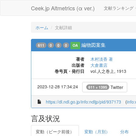
Ceek.jp Altmetrics (α ver.)
文献ランキング
ホーム
文献詳細
編物図案集
611
0
0
0
OA
著者
木村淡香 著
出版者
大倉書店
巻号頁・発行日
vol.人之巻上, 1913
2023-12-28 17:34:24
Twitter
611 + 1395
https://dl.ndl.go.jp/info:ndljp/pid/937173
(
info
言及状況
変動（ピーク前後）
変動（月別）
分布