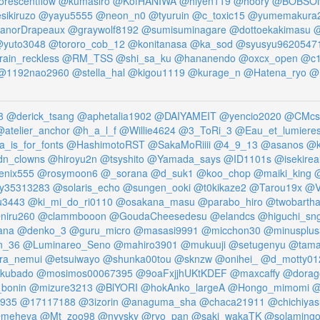
orescentflow
@kumasiro
@KofHANIWA
@hiyen119
@hoory
@BOBSO
sikiruzo
@yayu5555
@neon_n0
@tyuruin
@c_toxic15
@yumemakura
anorDrapeaux
@graywolf8192
@sumisuminagare
@dottoekakimasu
@
yuto3048
@tororo_cob_12
@konitanasa
@ka_sod
@syusyu9620547
ain_reckless
@RM_TSS
@shi_sa_ku
@hananendo
@oxcx_open
@c
@1192nao2960
@stella_hal
@kigou1119
@kurage_n
@Hatena_ryo
@H
8
@derick_tsang
@aphetalia1902
@DAIYAMEIT
@yencio2020
@CMcsi
atelier_anchor
@h_a_l_f
@Willie4624
@3_ToRi_3
@Eau_et_lumiere
_is_for_fonts
@HashimotoRST
@SakaMoRiiii
@4_9_13
@asanos
@k
n_clowns
@hiroyu2n
@tsyshito
@Yamada_says
@ID1101s
@isekirea
nix555
@rosymoon6
@_sorana
@d_suk1
@koo_chop
@maiki_king
@
y35313283
@solaris_echo
@sungen_ooki
@t0kikaze2
@Tarou19x
@V
u3443
@ki_mi_do_ri0110
@osakana_masu
@parabo_hiro
@twobarth
niru260
@clammbooon
@GoudaCheesedesu
@elandcs
@higuchi_sn
ana
@denko_3
@guru_micro
@masasi9991
@micchon30
@minusplus
n_36
@Luminareo_Seno
@mahiro3901
@mukuuji
@setugenyu
@tama
ra_nemui
@etsuiwayo
@shunka00tou
@sknzw
@onihei_
@d_motty01
kubado
@mosimos00067395
@9oaFxjjhUKtKDEF
@maxcaffy
@dorag
bonin
@mizure3213
@BlYORI
@hokAnko_largeA
@Hongo_mimomi
@
935
@17117188
@3izorin
@anaguma_sha
@chaca21911
@chichiyas
meheya
@Mt_zoo98
@nyvsky
@ryo_pan
@saki_wakaTK
@solaming