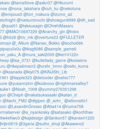
ekato
@tama5love
@askn37
@Hkurumi
noe
@nona_takahara
@cuh_ku
@nekotuna
@empous3
@tori_makura
@izumo_a2
tofnight
@natsunimochi
@showgun9999
@dh_ead
_
@quai01
@takeusagin
@OhishiMasaru
77
@MAO10697229
@Anarchy_gin
@toico
S
@h0z8
@riv_mk
@overture23
@FULLETER
imopi
@_Allium
@Nanao_Bokko
@socho666
pipopu0x0u
@tksg8086
@sample_game6
on_yaku_A
@mura_saki2009
@kei10122n
heep
@isa_0731
@bulletlady_game
@koissimo
uru
@rikepa6macr2
@urshr_hnmr
@osito_kuma
m
@ksanada
@kiy075
@KiNJiShi_Lib
1901
@teppie323
@detcoder
@oshio777
sune
@yusannzinn
@kodoooo
@nightmarealley7
suke1
@Noah_1008
@yummy276351298
gun
@Cheph
@nakatsukasaaki
@katan_d
n
@itachi_FM2
@digipen
@_azhr_
@attomatto1
ozon
@LavandinGrosso
@Atta414
@numa758
rmalserver
@a_nyankosky
@sataaako
@kochihae
9w4eKwo3
@kajidesign
@Sankon57
@kanseri1220
rijin0819
@3garia
@suiho_shuji
@Akawano2