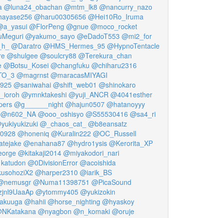
a
@luna24_obachan
@mtm_lk8
@nancurry_nazo
ayase256
@haru00305656
@Hei10Ro_Iruma
@a_yasui
@FlorPeng
@gnue
@moco_rocket
uMeguri
@yakumo_sayo
@eDadoT553
@mi2_for
_h_
@Daratro
@HMS_Hermes_95
@HypnoTentacle
re
@shulgee
@soulcry88
@Terekura_chan
e
@Botsu_Kosei
@changfuku
@chiharu2316
TO_3
@magrnst
@maracasMIYAGI
0925
@saniwahai
@shift_web01
@shinokaro
_ioroh
@ymnktakeshi
@yuji_ANCR
@4041esther
pers
@g______night
@hajun0507
@hatanoyyy
@n602_NA
@ooo_oshisyo
@S55530416
@sa4_ri
yukiyukizuki
@_chaos_cat_
@b8eansatz
_0928
@honeniq
@Kuralin222
@OC_Russell
tejake
@enahana87
@hydro1ysis
@Kerorita_XP
eorge
@kitakaji2014
@miyakodori_nari
katudon
@0DivisionError
@acoishida
usohoziX2
@harper2310
@iarik_BS
@nemusgr
@Numa11398751
@PicaSound
jnl9UaaAp
@ytommy405
@yukizokin
akuuga
@hahii
@horse_nighting
@hyaskoy
NKatakana
@nyagbon
@n_komaki
@oruje