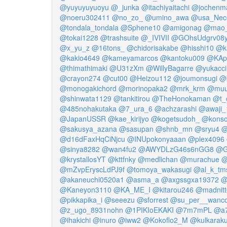
@yuyuyuyuoyu
@_junka
@itachiyaitachi
@jochenm
@noeru302411
@no_zo_
@umino_awa
@usa_Neco
@tondala_tondala
@Sphene10
@amigonag
@mao_
@tokai1228
@trashsuite
@_IVIVII
@GOhsUdgrv08
@x_yu_z
@16tons_
@chidorisakabe
@hisshi10
@k
@kakio4649
@kameyamarcos
@kantoku009
@KAp
@thimathimaki
@U31zXm
@WillyBagarre
@yukacci
@crayon274
@cut00
@Heizou112
@joumonsugi
@
@monogakichord
@morinopaka2
@mrk_krm
@muu
@shinwata1129
@tankitirou
@TheHonokaman
@t_
@485nohakutaka
@7_ura_6
@achzarashi
@awaji_
@JapanUSSR
@kae_kirijyo
@kogetsudoh_
@kons
@sakusya_azana
@sasupan
@shnb_mn
@sryu4
@
@d16dFaxHqCiNjcu
@INUpokonyaaan
@plex4096
@sinya8282
@wan4fu2
@AWYDLzG46s6nGG8
@G
@krystallosYT
@kttfnky
@medlichan
@murachue
@
@mZvpEryscLdPJ9f
@tomoya_wakasugi
@al_k_tm
@akaneuchi0520a1
@asma_a
@axgssgxa19372
@
@Kaneyon3110
@KA_ME_I
@kitarou246
@madnitt
@pikkapika_i
@seeezu
@sforrest
@su_per__wanc
@z_ugo_8931nohn
@1PIKIoEKAKI
@7m7mPL
@a7
@ihakichi
@inuro
@iww2
@Kokoflo2_M
@kulkarak