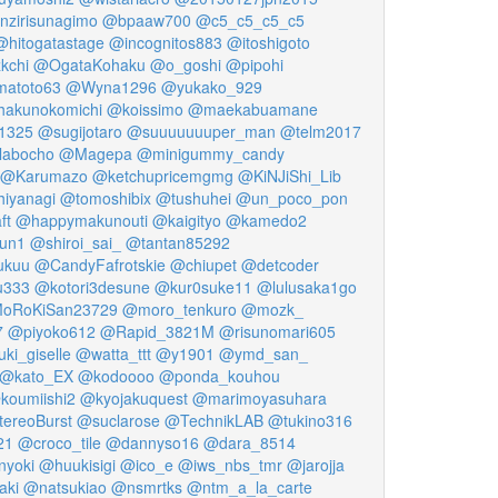
zirisunagimo
@bpaaw700
@c5_c5_c5_c5
@hitogatastage
@incognitos883
@itoshigoto
kchi
@OgataKohaku
@o_goshi
@pipohi
atoto63
@Wyna1296
@yukako_929
akunokomichi
@koissimo
@maekabuamane
i1325
@sugijotaro
@suuuuuuuper_man
@telm2017
labocho
@Magepa
@minigummy_candy
@Karumazo
@ketchupricemgmg
@KiNJiShi_Lib
iyanagi
@tomoshibix
@tushuhei
@un_poco_pon
ft
@happymakunouti
@kaigityo
@kamedo2
un1
@shiroi_sai_
@tantan85292
kuu
@CandyFafrotskie
@chiupet
@detcoder
u333
@kotori3desune
@kur0suke11
@lulusaka1go
oRoKiSan23729
@moro_tenkuro
@mozk_
7
@piyoko612
@Rapid_3821M
@risunomari605
ki_giselle
@watta_ttt
@y1901
@ymd_san_
@kato_EX
@kodoooo
@ponda_kouhou
koumiishi2
@kyojakuquest
@marimoyasuhara
ereoBurst
@suclarose
@TechnikLAB
@tukino316
21
@croco_tile
@dannyso16
@dara_8514
yoki
@huukisigi
@ico_e
@iws_nbs_tmr
@jarojja
aki
@natsukiao
@nsmrtks
@ntm_a_la_carte