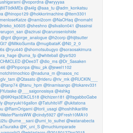
ushigarami
@vopordna
@wryyyaa
8iIT0dkMEs
@a4lg
@aaa_tu
@adm_konkatsu
wa
@hinopo129
@hokkorimachine
@item3301
enloseKatze
@nami2com
@NaOHaq
@nomaht
@rieko_k0605
@sheshno
@silvalion041
@sssinsi
arugon_san
@azirusi
@caruroseniohide
@gnt
@gorge_analogue
@h2corp
@hijitsutter
Gt7
@MikioSumita
@mugibataK
@N0_2_0
6s
@ryu440
@shomotsubugyo
@soraosakimura
ra_hage
@uma_fp
@whiteball
@ysr520
CHMCLED
@Dee3T
@dio_ms
@Dr_Sasaken
346
@IPinponpa
@isu_pk
@jewel1102
otchirimochico
@naduna_m
@nasos_nc
glv_tam
@Qtasato
@rideru
@riv_mk
@RUCKIN___
@tanp74
@tanu_hpm
@tinamisango
@tokarev331
Yutaske
@___saigonosisya
@4shkg
@i9KHqa3EIkCL518
@ichizen181
@ItsgabboGabe
dy
@syryuki16gallon
@TatuhitoVF
@ukitatona
uu
@RamOrigami
@torii_usagi
@hoshihikarilife
WaterPlantsWW
@cindy5927
@Fresh10MA10
i2tu
@ume__sani
@umi_to_suihei
@watanabecta
aTsuraika
@K_uni_S
@muchiumparade
uyamoshi2
@wistariacro
@20150127jpn2015