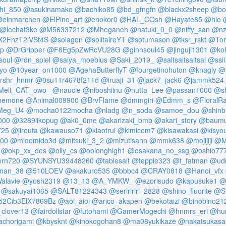
hi_850
@asukinamako
@bachiko85
@bd_gfngfn
@blackx2sheep
@bon
einmarchen
@ElPino_art
@enokor0
@HAL_COsh
@Hayate85
@hio
@lechat3ke
@M56337212
@Mheganeh
@natuki_0_0
@niffy_san
@nz
2FnzT2lVSt4S
@solagon
@solitaireYT
@sotumason
@tksr_rskt
@Tom
op
@DrGripper
@F6Eg5pZwRcVU28G
@ginnsoul45
@jinguji1301
@koh
soul
@rdn_spiel
@saiya_moebius
@Saki_2019_
@saltsaltsaltsal
@ssi
yo
@10year_on1000
@AgehaButterflyT
@fourgetinohuton
@knagiy
@
rshr_hnmr
@0su11r4678f211d
@iruaji_31
@jack7_jack6
@jammk524
elt_CAT_owo_
@naucie
@niboshiinu
@nutta_Lee
@passan1000
@sh
nemone
@Animal009900
@BrvFlame
@dmmgiri
@Edmm_s
@FloralRa
eg_U4
@mocha0122mocha
@nladg
@n_soda
@samoe_dou
@shinb
000
@3289iikopug
@ak0_0me
@akarizaki_bmb
@akari_story
@baumu
725
@jirouta
@kawauso71
@kiaotrui
@kimicom7
@kisawakasi
@kisyo
00
@midomido3d
@mitsuki_3_2
@mizutisann
@mmk638
@mojijiji
@M
@okp_xx_des
@olly_cs
@oolonghigh1
@osakana_no_ssg
@oshio77
ern720
@SYUNSYU39448260
@tablesalt
@teppie323
@t_fatman
@udu
nan_38
@510LOEV
@akakuro535
@bbbc4
@CRAY0818
@Hanoi_vfx
alavie
@yosh2319
@13_13
@A_YMKW_
@ezorisudo
@kapusuke1
@
@sakuyai1065
@SALT81224343
@seriririri_2828
@shino_fluorite
@St
2Cib3ElX7869Bz
@aoi_aioi
@arico_akapen
@bekotaizi
@binobino21
clover13
@fairdollstar
@futohami
@GamerMogechi
@hnmrs_eri
@hun
chorigami
@kbysknt
@kinokogohan8
@ma08yukikaze
@nakatsukasa