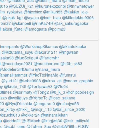
N27
@makoto_abc
@ibushi_maru
@neue_neuzo
2015
@SUZUi_721
@kuronekozonbi
@tnnwhetower
m_ryokutya
@hicchicc
@mikuri55
@kakiko_jojo
1
@pkpk_kgr
@ayazo
@iner_blau
@kittodekiru9306
15m27
@skanpeli
@rInKa74R
@ak_sakuragaoka
akusi_Katei
@amogaata
@polm23
nnerpants
@WorkshopKikomas
@akirafukuoka
s
@Kizutama_suyu
@akuru1211
@mgwsan
saka98
@luoSetiguA
@farteryhr
l
@necodayo2021
@bunchoruno
@ir0h_sk83
ModelerGirlOumu
@nana_mura
ananaHammer
@YkoTteNnaMe
@fumirui
a
@yuri12t
@koba0908
@uirou_gk
@mono_graphic
gy
@krote_745
@TorikawaV3
@7to04
3times
@sorimaty
@Tong2
@0_k_3
@chipcodesign
zzo
@wolfguys
@YorseTc
@iose_sakana
20
@RyujiYoshida
@neguran0
@ruinojyo55
on_kirby
@hkki_
@mcjr_115
@bal_since_2020
kizuchi613
@okker24
@minaraikikan
u
@dddo2it
@JSMach
@kngjwk30
@ksk_mitiyuki
oo
@subi_omu
@Tohen_3go
@yfbDAYij8hLPDGV