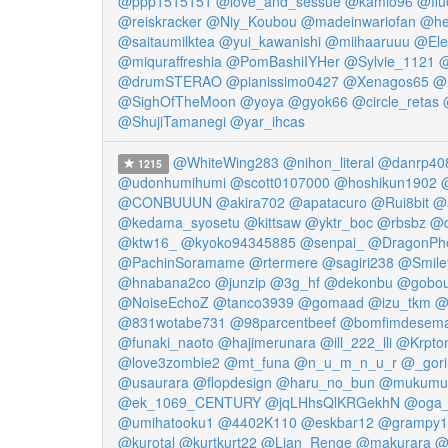
@ppp1515151
@love_and_sessue
@kamio96
@flu
@reiskracker
@Niy_Koubou
@madeinwariofan
@he
@saitaumilktea
@yui_kawanishi
@miihaaruuu
@Ele
@miquraffreshia
@PomBashiIYHer
@Sylvie_1121
@
@drumSTERAO
@pianissimo0427
@Xenagos65
@r
@SighOfTheMoon
@yoya
@gyok66
@circle_retas
@ShujiTamanegi
@yar_ihcas
@WhiteWing283
@nihon_literal
@danrp40
1215
@udonhumihumi
@scott0107000
@hoshikun1902
@
@CONBUUUN
@akira702
@apatacuro
@Rui8bit
@a
@kedama_syosetu
@kittsaw
@yktr_boc
@rbsbz
@d
@ktw16_
@kyoko94345885
@senpai_
@DragonPhe
@PachinSoramame
@rtermere
@sagiri238
@Smile
@hnabana2co
@junzip
@3g_hf
@dekonbu
@gobo
@NoiseEchoZ
@tanco3939
@gomaad
@izu_tkm
@
@831wotabe731
@98parcentbeef
@bomfimdesem
@funaki_naoto
@hajimerunara
@ill_222_lli
@Krpto
@love3zombie2
@mt_funa
@n_u_m_n_u_r
@_gori
@usaurara
@flopdesign
@haru_no_bun
@mukumu
@ek_1069_CENTURY
@jqLHhsQlKRGekhN
@oga_
@umihatooku1
@4402K110
@eskbar12
@grampy1
@kurotal
@kurtkurt22
@Lian_Renge
@makurara
@