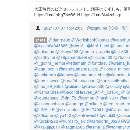
大正時代のピクセルフォント。漢字のくずしも、筆脈を意識した
https://t.co/toEg7NwW1H https://t.co/3kuizcLsrp
2021-07-07 15:42:09
@zojinuma
(
投稿一覧
)
@danrp408
@WorkshopKikomas
@udonhu
611
@kyoko94345885
@ktw16_
@Mel_Lumi
@nana_m
@dekonbu
@nikuya298
@mono_graphic
@mick39_
@catthyme
@98parcentbeef
@micchon30
@7to04
@_gorira_nemui
@edamam
@fontdasu
@iwama_ka
@oga_bonin
@nandaumanosuke2
@Hongo_mimo
@makurara
@kanwa
@anaguma_sha
@akabeko_k
@dev_meyco
@luna24_obachan
@kanzashiEmiha
@nac_39_kiitos
@oiibinu
@zawaco00
@kliocity
@a_
@NamaKnee
@SecondHeaven_97
@_x310x_
@KA
@joumonsugi
@dn_Tb
@k0mbu
@nashi7614
@tank
@alsannoohaka
@quanqq
@raika_e
@red_read_r
@LINA_LP
@via_ventus
@JH174941
@4041esther
@80kame
@ryu440
@centrewest1
@ruuki0
@saku
@Kuralin222
@kurosiro_aki
@harukorin_0928
@AW
@kitakaji2014
@sagma583
@asma_a
@ytommy40