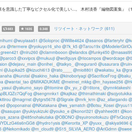
丁寧なピクセル化で美しい...。 木村淡香『編物図案集』（1913年） http
リツイート・ネットワーク (611)
683
1635
0.348
mihumi
@wuyiaaa51
@Soloproc
@Willie4624
@asanos
@farteryhr
@k
ura
@rtermere
@ryokuyo16_sho
@7k_k5
@Tarou19x
@ModelerGirl
green421
@niru260
@clammbooon
@elandcs
@funky450
@masasi9
@parco3
@xxvipcs
@mukuuji
@wolfguys
@riocampos
@wordcage
@0
ion
@dejavu_main
@onihei_
@taikyo_
@neguran0
@usaurara
@ruin
mi
@Jupika25
@kizuchi613
@rato____
@mio8801
@wakatsu_ka
@gr
anaha
@kurotal
@sakino_haka
@kinoboriyagi
@SacrificeFrog
@baku_
na
@wantai_tao
@MIKADUKIME
@meimei_mkkg
@m_hayase256
@He
yasui
@yakumo_sayo
@htomine
@x_yu_z
@16tons_
@ymnktakeshi
pBLlQZc7QqFog
@sengmnkx1
@kajikaz
@thimathimaki
@sojyotukika
itirou
@magrnst
@ytgrs5678
@Sigrale
@mrk_krm
@az_allargando
@
eed
@poponainai
@NKatakana
@ws_yamatch
@Botsu_Kosei
@ryuu1
@sasupan
@yukiyukizuki
@youko_e
@konori321
@yahhee081
@kon
sya_azana
@485nohakutaka
@OBONO
@syuironoitokuzu
@FtvQozyi
YDLzG46s6nGG8
@hydro1ysis
@Kerorita_XP
@yuxx_
@akiya9696
@
5
@Nekomikado
@m_cloud9
@S15_SILVIA_AERO
@AriGdmn
@swee