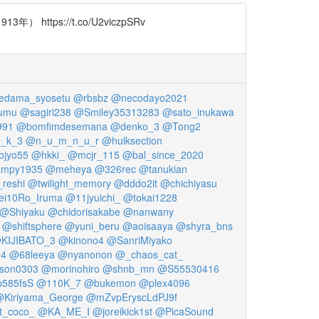
s://t.co/U2viczpSRv
edama_syosetu
@rbsbz
@necodayo2021
Oumu
@sagiri238
@Smiley35313283
@sato_inukawa
991
@bomfimdesemana
@denko_3
@Tong2
_k_3
@n_u_m_n_u_r
@hulksection
ojyo55
@hkki_
@mcjr_115
@bal_since_2020
ampy1935
@meheya
@326rec
@tanukian
reshi
@twilight_memory
@dddo2it
@chichiyasu
i10Ro_Iruma
@11jyuichi_
@tokai1228
@Shiyaku
@chidorisakabe
@nanwany
@shiftsphere
@yuni_beru
@aoisaaya
@shyra_bns
KIJIBATO_3
@kinono4
@SanriMiyako
14
@68leeya
@nyanonon
@_chaos_cat_
son0303
@morinohiro
@shnb_mn
@S55530416
p585fsS
@110K_7
@bukemon
@plex4096
Kiriyama_George
@mZvpEryscLdPJ9f
t_coco_
@KA_ME_I
@joreikick1st
@PicaSound