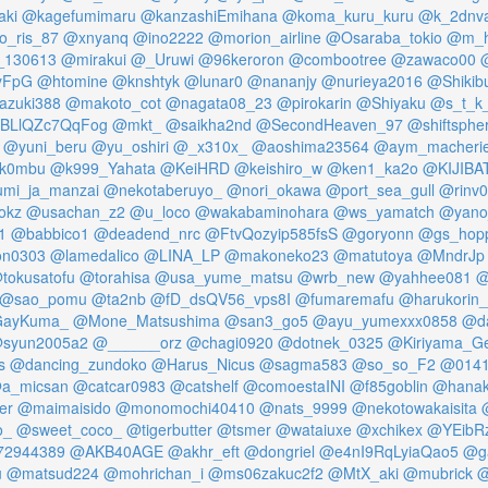
aki
@kagefumimaru
@kanzashiEmihana
@koma_kuru_kuru
@k_2dnv
_ris_87
@xnyanq
@ino2222
@morion_airline
@Osaraba_tokio
@m_h
130613
@mirakui
@_Uruwi
@96keroron
@combootree
@zawaco00
yFpG
@htomine
@knshtyk
@lunar0
@nananjy
@nurieya2016
@Shikib
azuki388
@makoto_cot
@nagata08_23
@pirokarin
@Shiyaku
@s_t_k
BLlQZc7QqFog
@mkt_
@saikha2nd
@SecondHeaven_97
@shiftsphe
@yuni_beru
@yu_oshiri
@_x310x_
@aoshima23564
@aym_macheri
k0mbu
@k999_Yahata
@KeiHRD
@keishiro_w
@ken1_ka2o
@KIJIBA
mi_ja_manzai
@nekotaberuyo_
@nori_okawa
@port_sea_gull
@rinv
okz
@usachan_z2
@u_loco
@wakabaminohara
@ws_yamatch
@yano
1
@babbico1
@deadend_nrc
@FtvQozyip585fsS
@goryonn
@gs_hop
on0303
@lamedalico
@LINA_LP
@makoneko23
@matutoya
@MndrJp
tokusatofu
@torahisa
@usa_yume_matsu
@wrb_new
@yahhee081
@
@sao_pomu
@ta2nb
@fD_dsQV56_vps8I
@fumaremafu
@harukorin
ayKuma_
@Mone_Matsushima
@san3_go5
@ayu_yumexxx0858
@da
syun2005a2
@______orz
@chagi0920
@dotnek_0325
@Kiriyama_G
s
@dancing_zundoko
@Harus_Nicus
@sagma583
@so_so_F2
@0141
a_micsan
@catcar0983
@catshelf
@comoestaINI
@f85goblin
@hanak
er
@maimaisido
@monomochi40410
@nats_9999
@nekotowakaisita
o_
@sweet_coco_
@tigerbutter
@tsmer
@wataiuxe
@xchikex
@YEibRz
2944389
@AKB40AGE
@akhr_eft
@dongriel
@e4nI9RqLyiaQao5
@g
u
@matsud224
@mohrichan_i
@ms06zakuc2f2
@MtX_aki
@mubrick
@