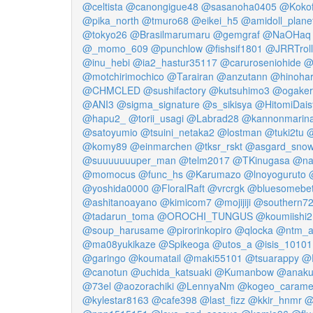
@celtista
@canongigue48
@sasanoha0405
@Koko
@pika_north
@tmuro68
@eikei_h5
@amidoll_plane
@tokyo26
@Brasilmarumaru
@gemgraf
@NaOHaq
@_momo_609
@punchlow
@fishsif1801
@JRRTroll
@inu_hebi
@ia2_hastur35117
@caruroseniohide
@
@motchirimochico
@Tarairan
@anzutann
@hinoha
@CHMCLED
@sushifactory
@kutsuhimo3
@ogaker
@ANI3
@sigma_signature
@s_sikisya
@HitomiDais
@hapu2_
@torii_usagi
@Labrad28
@kannonmarin
@satoyumio
@tsuini_netaka2
@lostman
@tuki2tu
@
@komy89
@einmarchen
@tksr_rskt
@asgard_sno
@suuuuuuuper_man
@telm2017
@TKinugasa
@na
@momocus
@func_hs
@Karumazo
@lnoyoguruto
@yoshida0000
@FloralRaft
@vrcrgk
@bluesomebe
@ashitanoayano
@kimicom7
@mojijiji
@southern7
@tadarun_toma
@OROCHI_TUNGUS
@koumiishi2
@soup_harusame
@pirorinkopiro
@qlocka
@ntm_a_
@ma08yukikaze
@Spikeoga
@utos_a
@isis_10101
@garingo
@koumatail
@maki55101
@tsuarappy
@
@canotun
@uchida_katsuaki
@Kumanbow
@anaku
@73el
@aozorachiki
@LennyaNm
@kogeo_carame
@kylestar8163
@cafe398
@last_fizz
@kkir_hnmr
@