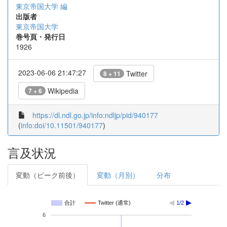
東京帝国大学 編
出版者
東京帝国大学
巻号頁・発行日
1926
2023-06-06 21:47:27
Twitter
8 + 11
Wikipedia
7 + 6
https://dl.ndl.go.jp/info:ndljp/pid/940177
(
info:doi/10.11501/940177
)
言及状況
変動（ピーク前後）
変動（月別）
分布
合計
Twitter (通常)
1/2
6