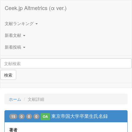
Ceek.jp Altmetrics (α ver.)
文献ランキング
新着文献
新着投稿
検索
ホーム
文献詳細
東京帝国大学卒業生氏名録
15
0
0
0
OA
著者