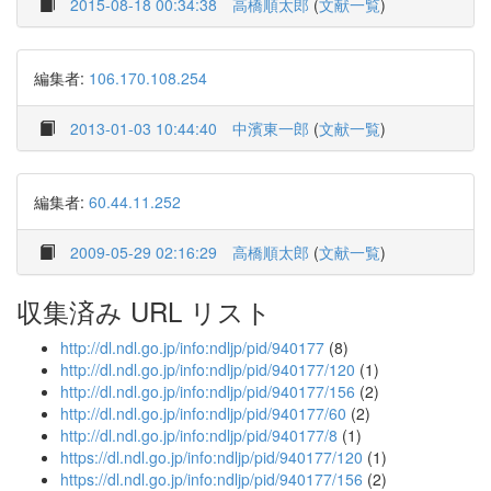
2015-08-18 00:34:38
高橋順太郎
(
文献一覧
)
編集者:
106.170.108.254
2013-01-03 10:44:40
中濱東一郎
(
文献一覧
)
編集者:
60.44.11.252
2009-05-29 02:16:29
高橋順太郎
(
文献一覧
)
収集済み URL リスト
http://dl.ndl.go.jp/info:ndljp/pid/940177
(8)
http://dl.ndl.go.jp/info:ndljp/pid/940177/120
(1)
http://dl.ndl.go.jp/info:ndljp/pid/940177/156
(2)
http://dl.ndl.go.jp/info:ndljp/pid/940177/60
(2)
http://dl.ndl.go.jp/info:ndljp/pid/940177/8
(1)
https://dl.ndl.go.jp/info:ndljp/pid/940177/120
(1)
https://dl.ndl.go.jp/info:ndljp/pid/940177/156
(2)