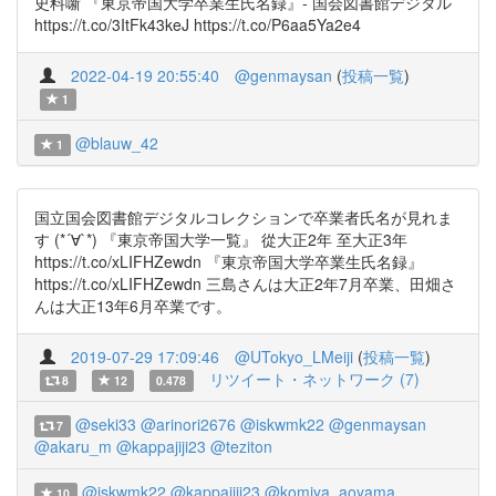
史料噺 『東京帝国大学卒業生氏名録』- 国会図書館デジタル
https://t.co/3ItFk43keJ https://t.co/P6aa5Ya2e4
2022-04-19 20:55:40
@genmaysan
(
投稿一覧
)
1
@blauw_42
1
国立国会図書館デジタルコレクションで卒業者氏名が見れま
す (*´∀`*) 『東京帝国大学一覧』 從大正2年 至大正3年
https://t.co/xLIFHZewdn 『東京帝国大学卒業生氏名録』
https://t.co/xLIFHZewdn 三島さんは大正2年7月卒業、田畑さ
んは大正13年6月卒業です。
2019-07-29 17:09:46
@UTokyo_LMeiji
(
投稿一覧
)
リツイート・ネットワーク (7)
8
12
0.478
@seki33
@arinori2676
@iskwmk22
@genmaysan
7
@akaru_m
@kappajiji23
@teziton
@iskwmk22
@kappajiji23
@komiya_aoyama
10