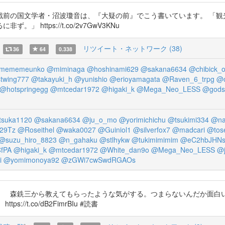
戦前の国文学者・沼波瓊音は、『大疑の前』でこう書いています。 「観
https://t.co/2v7GwV3KNu
リツイート・ネットワーク (38)
36
64
0.338
mememeunko
@miminaga
@hoshinami629
@sakana6634
@chibick_
twing777
@takayuki_h
@yunishio
@erioyamagata
@Raven_6_trpg
@o
@hotspringegg
@mtcedar1972
@higaki_k
@Mega_Neo_LESS
@gods
suka1120
@sakana6634
@ju_o_mo
@yorimichichu
@tsukimi334
@na
29Tz
@Roseithel
@waka0027
@Guiniol1
@silverfox7
@madcari
@tose
@suzu_hiro_8823
@n_gahaku
@stlhykw
@tukimimimim
@eC2hbJHN
fPA
@higaki_k
@mtcedar1972
@White_dan9o
@Mega_Neo_LESS
@j
i
@yomimonoya92
@zGWi7cwSwdRGAOs
』 森銑三から教えてもらったような気がする。つまらないんだか面白
/t.co/dB2FimrBIu #読書