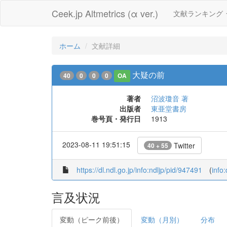
Ceek.jp Altmetrics (α ver.)
文献ランキング
ホーム
文献詳細
大疑の前
40
0
0
0
OA
著者
沼波瓊音 著
出版者
東亜堂書房
巻号頁・発行日
1913
2023-08-11 19:51:15
Twitter
40 + 55
https://dl.ndl.go.jp/info:ndljp/pid/947491
(
info
言及状況
変動（ピーク前後）
変動（月別）
分布