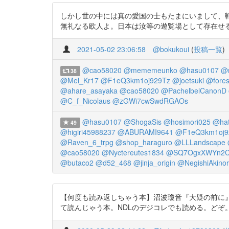
しかし世の中には真の愛国の士もたまにいまして、
無礼なる欧人よ。日本は汝等の遊覧場として存在せるに非ず。」 
2021-05-02 23:06:58
@bokukoui
(
投稿一覧
)
@cao58020
@mememeunko
@hasu0107
@
38
@Mel_Kr17
@F1eQ3km1oj929Tz
@joetsuki
@fores
@ahare_asayaka
@cao58020
@PachelbelCanonD
@C_f_Nicolaus
@zGWi7cwSwdRGAOs
@hasu0107
@ShogaSis
@hosimori025
@hat
49
@higiri45988237
@ABURAMI9641
@F1eQ3km1oj9
@Raven_6_trpg
@shop_haraguro
@LLLandscape
@cao58020
@Nyctereutes1834
@SQ7OgxXWYn2C
@butaco2
@d52_468
@jinja_origin
@NegishiAkinor
【何度も読み返しちゃう本】沼波瓊音『大疑の前に
て読んじゃう本。NDLのデジコレでも読める。どぞ。 https:/