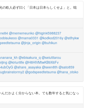
光の欧人必ず曰く「日本は日本らしくせよ」と。咄
one84
@mememeunko
@higiri45988237
obisukeoo
@mama0331
@kodkod2016y
@stlhykw
peedtetsuma
@jinja_origin
@buhikun
nanana_kh
@ebisakura_q
@seiutitarou
ijing
@kiriurilife
@H8HlVMtwKB9X6Fv
s4ubOyG
@ahare_asayaka
@seen8th
@sato859
ugbrainstormy2
@godspeedtetsuma
@hana_otoko
いんだかよく分からない本。でも数年すると気になっ