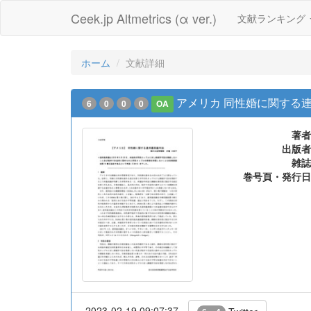
Ceek.jp Altmetrics (α ver.)
文献ランキング
ホーム
文献詳細
アメリカ 同性婚に関する
6
0
0
0
OA
著者
出版者
雑誌
巻号頁・発行日
2023-02-19 09:07:37