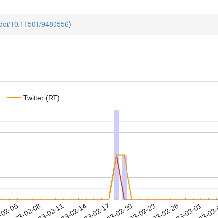
:doi/10.11501/9480556
)
Twitter (RT)
2023-02-26
2023-03-01
2023-03
-02-05
2
2023-02-08
2023-02-11
2023-02-14
2023-02-17
2023-02-20
2023-02-23