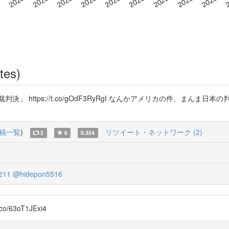
tes)
」 https://t.co/gOdF3RyRgI なんかアメリカの件、まん
稿一覧
)
リツイート・ネットワーク (2)
2
6
0.354
211
@hidepon5516
63oT1JExi4