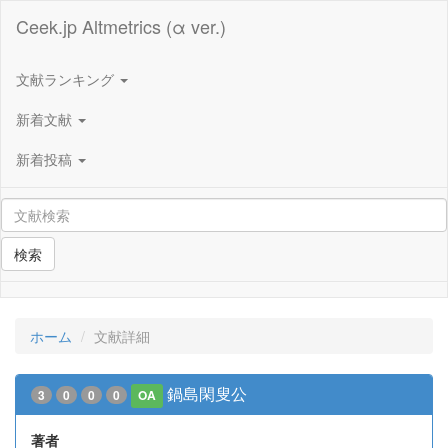
Ceek.jp Altmetrics (α ver.)
文献ランキング
新着文献
新着投稿
検索
ホーム
文献詳細
鍋島閑叟公
3
0
0
0
OA
著者