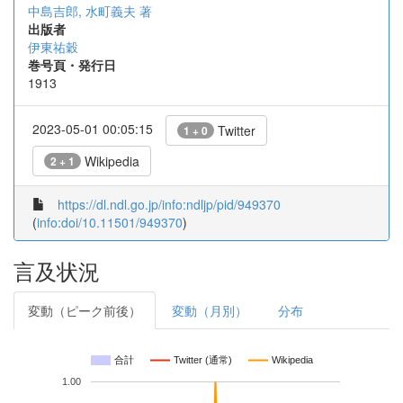
中島吉郎, 水町義夫 著
出版者
伊東祐穀
巻号頁・発行日
1913
2023-05-01 00:05:15
Twitter
1 + 0
Wikipedia
2 + 1
https://dl.ndl.go.jp/info:ndljp/pid/949370
(
info:doi/10.11501/949370
)
言及状況
変動（ピーク前後）
変動（月別）
分布
合計
Twitter (通常)
Wikipedia
1.00