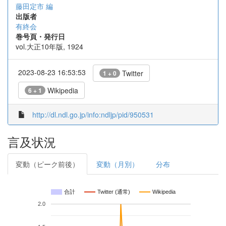
藤田定市 編
出版者
有終会
巻号頁・発行日
vol.大正10年版, 1924
2023-08-23 16:53:53
Twitter
1 + 0
Wikipedia
6 + 1
http://dl.ndl.go.jp/info:ndljp/pid/950531
言及状況
変動（ピーク前後）
変動（月別）
分布
合計
Twitter (通常)
Wikipedia
2.0