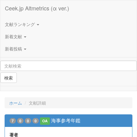
Ceek.jp Altmetrics (α ver.)
文献ランキング
新着文献
新着投稿
検索
ホーム
文献詳細
海事参考年鑑
7
0
0
0
OA
著者