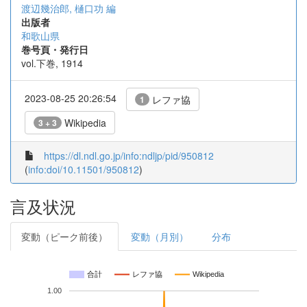
渡辺幾治郎, 樋口功 編
出版者
和歌山県
巻号頁・発行日
vol.下巻, 1914
2023-08-25 20:26:54
レファ協
1
Wikipedia
3 + 3
https://dl.ndl.go.jp/info:ndljp/pid/950812
(
info:doi/10.11501/950812
)
言及状況
変動（ピーク前後）
変動（月別）
分布
合計
レファ協
Wikipedia
1.00