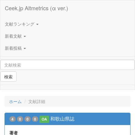
Ceek.jp Altmetrics (α ver.)
文献ランキング
新着文献
新着投稿
検索
ホーム
文献詳細
和歌山県誌
4
0
0
0
OA
著者