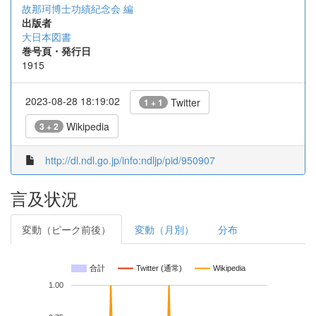
故那珂博士功績紀念会 編
出版者
大日本図書
巻号頁・発行日
1915
2023-08-28 18:19:02
Twitter
1 + 1
Wikipedia
3 + 2
http://dl.ndl.go.jp/info:ndljp/pid/950907
言及状況
変動（ピーク前後）
変動（月別）
分布
合計
Twitter (通常)
Wikipedia
1.00