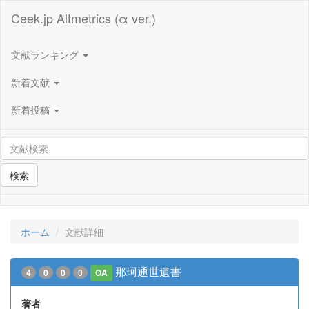
Ceek.jp Altmetrics (α ver.)
文献ランキング
新着文献
新着投稿
検索
ホーム
文献詳細
那珂通世遺書
4
0
0
0
OA
著者